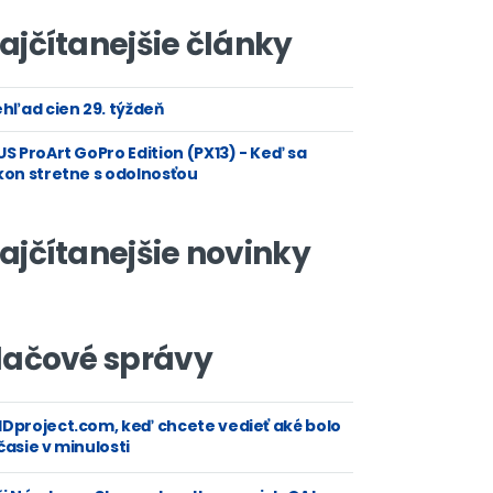
ajčítanejšie články
hľad cien 29. týždeň
S ProArt GoPro Edition (PX13) - Keď sa
kon stretne s odolnosťou
ajčítanejšie novinky
lačové správy
Dproject.com, keď chcete vedieť aké bolo
asie v minulosti