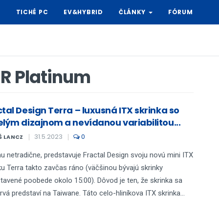
Y
TICHÉ PC
EV&HYBRID
ČLÁNKY
FÓRUM
0R Platinum
tal Design Terra – luxusná ITX skrinka so
elým dizajnom a nevídanou variabilitou...
31.5.2023
0
Š LANCZ
u netradične, predstavuje Fractal Design svoju novú mini ITX
ku Terra takto zavčas ráno (väčšinou bývajú skrinky
tavené poobede okolo 15:00). Dôvod je ten, že skrinka sa
rvá predstaví na Taiwane. Táto celo-hliníkova ITX skrinka...