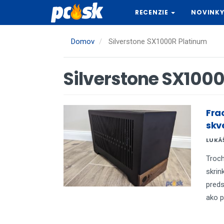
Skočiť
RECENZIE
NOVINK
na
hlavný
obsah
Domov
Silverstone SX1000R Platinum
Silverstone SX100
Frac
skv
LUKÁ
Troch
skrin
preds
ako p