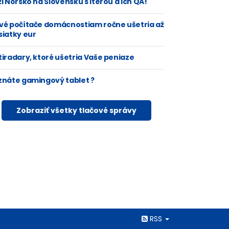
i Nórsko na Slovensku s Iterou a ich QA!
vé počítače domácnostiam ročne ušetria až
siatky eur
tiradary, ktoré ušetria Vaše peniaze
znáte gamingový tablet ?
Zobraziť všetky tlačové správy
Rss
RSS