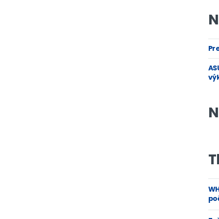
N
Pre
ASU
vý
N
T
WH
poč