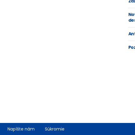
Zaž
No
de
An
Po
Napíšte nám
Súkromie