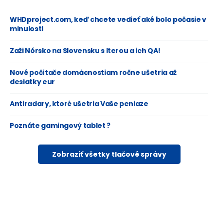
WHDproject.com, keď chcete vedieť aké bolo počasie v
minulosti
Zaži Nórsko na Slovensku s Iterou a ich QA!
Nové počítače domácnostiam ročne ušetria až
desiatky eur
Antiradary, ktoré ušetria Vaše peniaze
Poznáte gamingový tablet ?
Zobraziť všetky tlačové správy