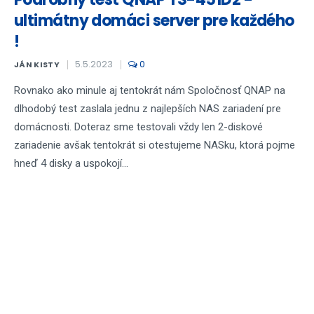
ultimátny domáci server pre každého
!
5.5.2023
0
JÁN KISTY
Rovnako ako minule aj tentokrát nám Spoločnosť QNAP na
dlhodobý test zaslala jednu z najlepších NAS zariadení pre
domácnosti. Doteraz sme testovali vždy len 2-diskové
zariadenie avšak tentokrát si otestujeme NASku, ktorá pojme
hneď 4 disky a uspokojí...