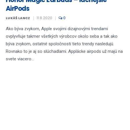
AirPods
11.8.2020
0
LUKÁŠ LANCZ
Ako býva zvykom, Apple svojimi dizajnovými trendami
ovplyvňuje takmer všetkých výrobcov okolo seba a tak ako
býva zvykom, ostatné spoločnosti tieto trendy nasledujú.
Rovnako to je aj so slúchadlami. Applácke airpods už majú na
svete viacero...