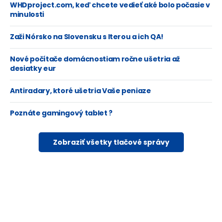
WHDproject.com, keď chcete vedieť aké bolo počasie v
minulosti
Zaži Nórsko na Slovensku s Iterou a ich QA!
Nové počítače domácnostiam ročne ušetria až
desiatky eur
Antiradary, ktoré ušetria Vaše peniaze
Poznáte gamingový tablet ?
Zobraziť všetky tlačové správy