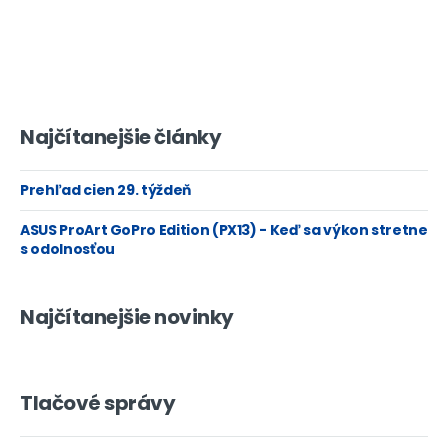
Najčítanejšie články
Prehľad cien 29. týždeň
ASUS ProArt GoPro Edition (PX13) - Keď sa výkon stretne
s odolnosťou
Najčítanejšie novinky
Tlačové správy