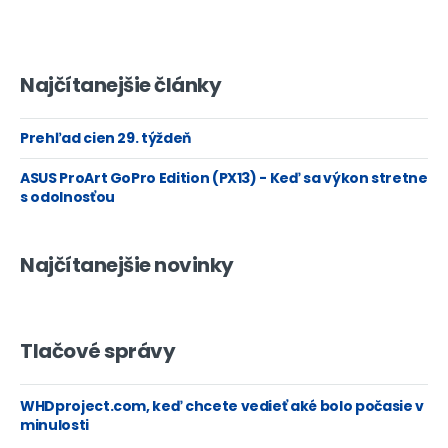
Najčítanejšie články
Prehľad cien 29. týždeň
ASUS ProArt GoPro Edition (PX13) - Keď sa výkon stretne
s odolnosťou
Najčítanejšie novinky
Tlačové správy
WHDproject.com, keď chcete vedieť aké bolo počasie v
minulosti