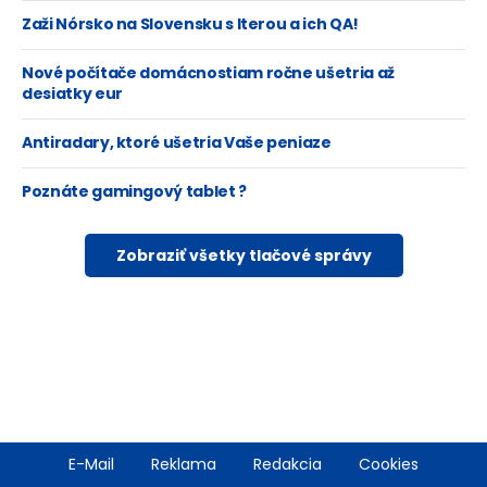
Zaži Nórsko na Slovensku s Iterou a ich QA!
Nové počítače domácnostiam ročne ušetria až
desiatky eur
Antiradary, ktoré ušetria Vaše peniaze
Poznáte gamingový tablet ?
Zobraziť všetky tlačové správy
Footer
E-Mail
Reklama
Redakcia
Cookies
menu