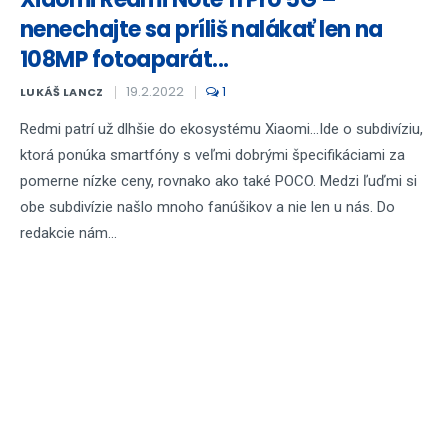
nenechajte sa príliš nalákať len na
108MP fotoaparát...
19.2.2022
1
LUKÁŠ LANCZ
Redmi patrí už dlhšie do ekosystému Xiaomi...Ide o subdivíziu,
ktorá ponúka smartfóny s veľmi dobrými špecifikáciami za
pomerne nízke ceny, rovnako ako také POCO. Medzi ľuďmi si
obe subdivízie našlo mnoho fanúšikov a nie len u nás. Do
redakcie nám...