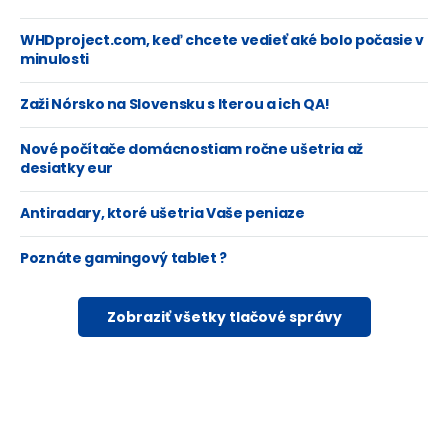
WHDproject.com, keď chcete vedieť aké bolo počasie v
minulosti
Zaži Nórsko na Slovensku s Iterou a ich QA!
Nové počítače domácnostiam ročne ušetria až
desiatky eur
Antiradary, ktoré ušetria Vaše peniaze
Poznáte gamingový tablet ?
Zobraziť všetky tlačové správy