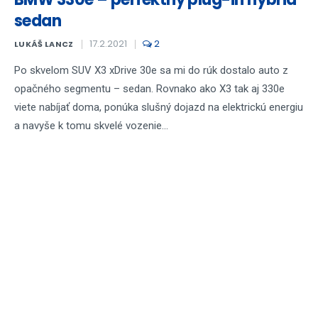
sedan
17.2.2021
2
LUKÁŠ LANCZ
Po skvelom SUV X3 xDrive 30e sa mi do rúk dostalo auto z
opačného segmentu – sedan. Rovnako ako X3 tak aj 330e
viete nabíjať doma, ponúka slušný dojazd na elektrickú energiu
a navyše k tomu skvelé vozenie...