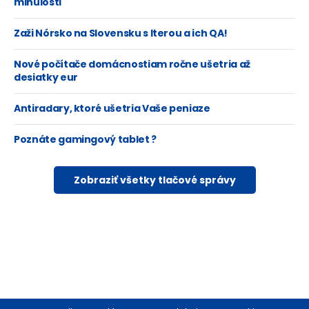
minulosti
Zaži Nórsko na Slovensku s Iterou a ich QA!
Nové počítače domácnostiam ročne ušetria až
desiatky eur
Antiradary, ktoré ušetria Vaše peniaze
Poznáte gamingový tablet ?
Zobraziť všetky tlačové správy
Footer