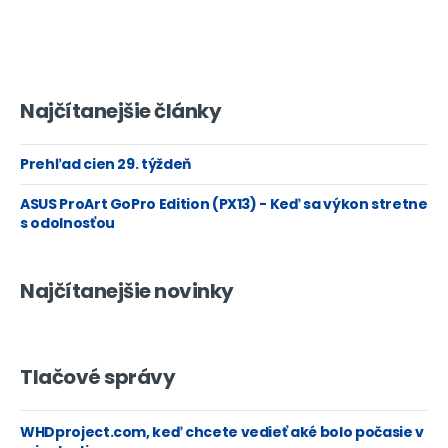
Najčítanejšie články
Prehľad cien 29. týždeň
ASUS ProArt GoPro Edition (PX13) - Keď sa výkon stretne
s odolnosťou
Najčítanejšie novinky
Tlačové správy
WHDproject.com, keď chcete vedieť aké bolo počasie v