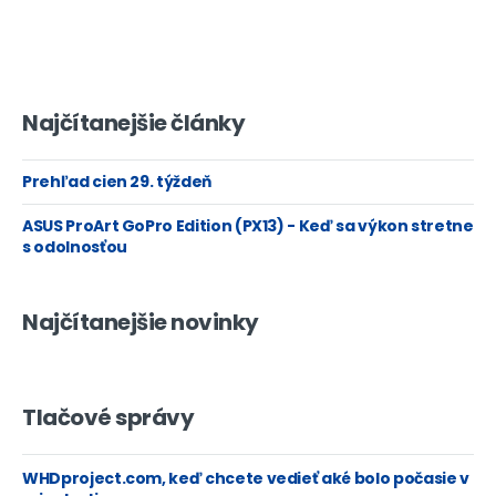
Najčítanejšie články
Prehľad cien 29. týždeň
ASUS ProArt GoPro Edition (PX13) - Keď sa výkon stretne
s odolnosťou
Najčítanejšie novinky
Tlačové správy
WHDproject.com, keď chcete vedieť aké bolo počasie v