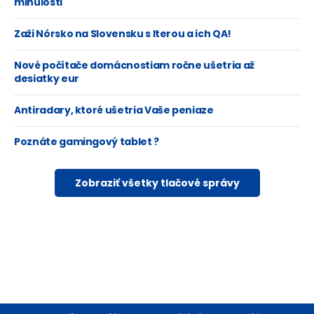
minulosti
Zaži Nórsko na Slovensku s Iterou a ich QA!
Nové počítače domácnostiam ročne ušetria až
desiatky eur
Antiradary, ktoré ušetria Vaše peniaze
Poznáte gamingový tablet ?
Zobraziť všetky tlačové správy
Footer