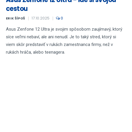
cestou
17.10.2025
0
ERIK ŠÍPOŠ
Asus Zenfone 12 Ultra je svojim spôsobom zaujímavý, ktorý
síce veľmi nebaví, ale ani nenudí. Je to taký stred, ktorý si
viem skôr predstaviť v rukách zamestnanca firmy, než v
rukách hráča, alebo teenagera.