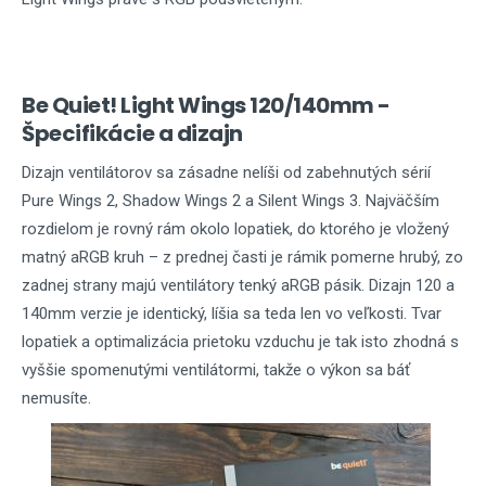
Be Quiet! Light Wings 120/140mm -
Špecifikácie a dizajn
Dizajn ventilátorov sa zásadne nelíši od zabehnutých sérií
Pure Wings 2, Shadow Wings 2 a Silent Wings 3. Najväčším
rozdielom je rovný rám okolo lopatiek, do ktorého je vložený
matný aRGB kruh – z prednej časti je rámik pomerne hrubý, zo
zadnej strany majú ventilátory tenký aRGB pásik. Dizajn 120 a
140mm verzie je identický, líšia sa teda len vo veľkosti. Tvar
lopatiek a optimalizácia prietoku vzduchu je tak isto zhodná s
vyššie spomenutými ventilátormi, takže o výkon sa báť
nemusíte.