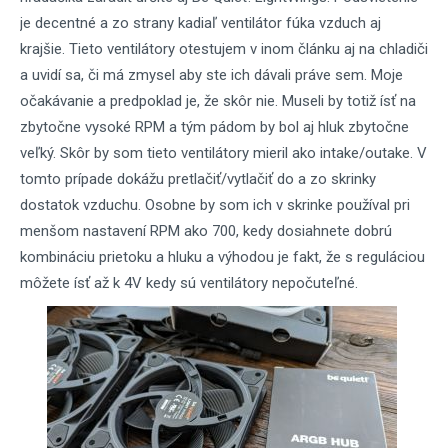
je decentné a zo strany kadiaľ ventilátor fúka vzduch aj
krajšie. Tieto ventilátory otestujem v inom článku aj na chladiči
a uvidí sa, či má zmysel aby ste ich dávali práve sem. Moje
očakávanie a predpoklad je, že skôr nie. Museli by totiž ísť na
zbytočne vysoké RPM a tým pádom by bol aj hluk zbytočne
veľký. Skôr by som tieto ventilátory mieril ako intake/outake. V
tomto prípade dokážu pretlačiť/vytlačiť do a zo skrinky
dostatok vzduchu. Osobne by som ich v skrinke používal pri
menšom nastavení RPM ako 700, kedy dosiahnete dobrú
kombináciu prietoku a hluku a výhodou je fakt, že s reguláciou
môžete ísť až k 4V kedy sú ventilátory nepočuteľné.