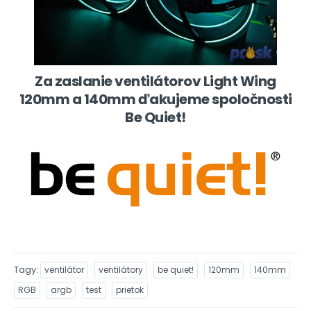
Za zaslanie ventilátorov Light Wing
120mm a 140mm ďakujeme spoločnosti
Be Quiet!
Tagy
ventilátor
ventilátory
be quiet!
120mm
140mm
RGB
argb
test
prietok