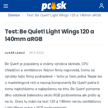
Skočiť
na
hlavný
Domov
Test: Be Quiet! Light Wings 120 a 140mm aRGB
obsah
Test: Be Quiet! Light Wings 120 a
140mm aRGB
29.3.2022
LUKÁŠ LANCZ
Be Quiet! je populárny a známy výrobca skriniek, CPU
chladičov a ventilátorov. Názov firmy napovedá, čomu sú
výrobky tejto firmy podriadené – ticho je číslo jedna. Nejde len
o marketingové reči a naozaj komponenty Be Quiet! patria k
tomu najtichšiemu a najlepšiemu na trhu. Be Quiet! pomerne
dlho odolával šialenstvu okolo RGB podsvietenia ale prišlo aj
na to...Dnes tu mám na test 120 a 140mm verziu ventilátorov
Light Wings práve s RGB podsvieteným.