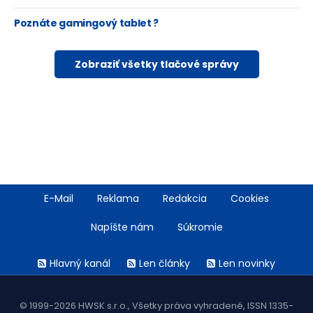
Poznáte gamingový tablet ?
Zobraziť všetky tlačové správy
Footer
E-Mail
Reklama
Redakcia
Cookies
menu
Napíšte nám
Súkromie
Rss
Hlavný kanál
Len články
Len novinky
menu
© 1999-2026 HWSK s.r.o., Všetky práva vyhradené, ISSN 1335-