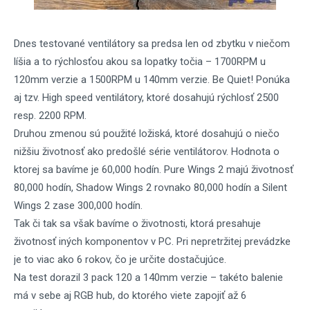
Dnes testované ventilátory sa predsa len od zbytku v niečom
líšia a to rýchlosťou akou sa lopatky točia – 1700RPM u
120mm verzie a 1500RPM u 140mm verzie. Be Quiet! Ponúka
aj tzv. High speed ventilátory, ktoré dosahujú rýchlosť 2500
resp. 2200 RPM.
Druhou zmenou sú použité ložiská, ktoré dosahujú o niečo
nižšiu životnosť ako predošlé série ventilátorov. Hodnota o
ktorej sa bavíme je 60,000 hodín. Pure Wings 2 majú životnosť
80,000 hodín, Shadow Wings 2 rovnako 80,000 hodín a Silent
Wings 2 zase 300,000 hodín.
Tak či tak sa však bavíme o životnosti, ktorá presahuje
životnosť iných komponentov v PC. Pri nepretržitej prevádzke
je to viac ako 6 rokov, čo je určite dostačujúce.
Na test dorazil 3 pack 120 a 140mm verzie – takéto balenie
má v sebe aj RGB hub, do ktorého viete zapojiť až 6