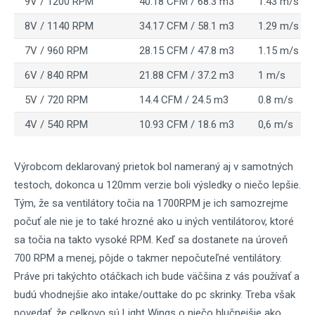
9V / 1200 RPM
40.18 CFM / 68.3 m3
1.43 m/s
8V / 1140 RPM
34.17 CFM / 58.1 m3
1.29 m/s
7V / 960 RPM
28.15 CFM / 47.8 m3
1.15 m/s
6V / 840 RPM
21.88 CFM / 37.2 m3
1 m/s
5V / 720 RPM
14.4 CFM / 24.5 m3
0.8 m/s
4V / 540 RPM
10.93 CFM / 18.6 m3
0,6 m/s
Výrobcom deklarovaný prietok bol nameraný aj v samotných
testoch, dokonca u 120mm verzie boli výsledky o niečo lepšie.
Tým, že sa ventilátory točia na 1700RPM je ich samozrejme
počuť ale nie je to také hrozné ako u iných ventilátorov, ktoré
sa točia na takto vysoké RPM. Keď sa dostanete na úroveň
700 RPM a menej, pôjde o takmer nepočuteľné ventilátory.
Práve pri takýchto otáčkach ich bude väčšina z vás používať a
budú vhodnejšie ako intake/outtake do pc skrinky. Treba však
povedať, že celkovo sú Light Wings o niečo hlučnejšie ako