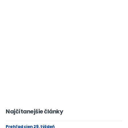
Najčítanejšie články
Prehľad cien 29. týždeň