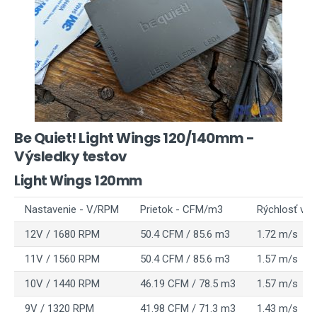
Be Quiet! Light Wings 120/140mm -
Výsledky testov
Light Wings 120mm
Nastavenie - V/RPM
Prietok - CFM/m3
Rýchlosť vz
12V / 1680 RPM
50.4 CFM / 85.6 m3
1.72 m/s
11V / 1560 RPM
50.4 CFM / 85.6 m3
1.57 m/s
10V / 1440 RPM
46.19 CFM / 78.5 m3
1.57 m/s
9V / 1320 RPM
41.98 CFM / 71.3 m3
1.43 m/s