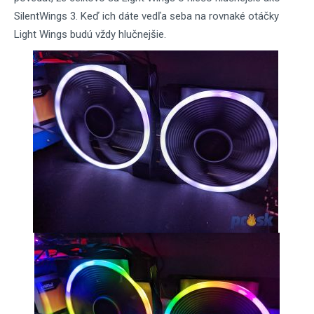
SilentWings 3. Keď ich dáte vedľa seba na rovnaké otáčky
Light Wings budú vždy hlučnejšie.