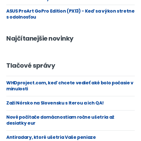
ASUS ProArt GoPro Edition (PX13) - Keď sa výkon stretne
s odolnosťou
Najčítanejšie novinky
Tlačové správy
WHDproject.com, keď chcete vedieť aké bolo počasie v
minulosti
Zaži Nórsko na Slovensku s Iterou a ich QA!
Nové počítače domácnostiam ročne ušetria až
desiatky eur
Antiradary, ktoré ušetria Vaše peniaze