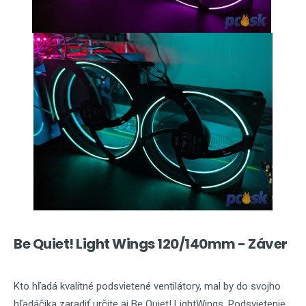
Be Quiet! Light Wings 120/140mm - Záver
Kto hľadá kvalitné podsvietené ventilátory, mal by do svojho
hľadáčika zaradiť určite aj Be Quiet! LightWings. Podsvietenie