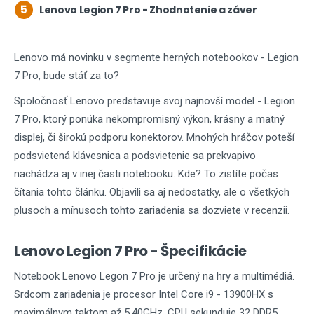
5
Lenovo Legion 7 Pro - Zhodnotenie a záver
Lenovo má novinku v segmente herných notebookov - Legion
7 Pro, bude stáť za to?
Spoločnosť Lenovo predstavuje svoj najnovší model - Legion
7 Pro, ktorý ponúka nekompromisný výkon, krásny a matný
displej, či širokú podporu konektorov. Mnohých hráčov poteší
podsvietená klávesnica a podsvietenie sa prekvapivo
nachádza aj v inej časti notebooku. Kde? To zistíte počas
čítania tohto článku. Objavili sa aj nedostatky, ale o všetkých
plusoch a mínusoch tohto zariadenia sa dozviete v recenzii.
Lenovo Legion 7 Pro - Špecifikácie
Notebook Lenovo Legon 7 Pro je určený na hry a multimédiá.
Srdcom zariadenia je procesor Intel Core i9 - 13900HX s
maximálnym taktom až 5,40GHz. CPU sekunduje 32 DDR5