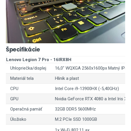
Špecifikácie
Lenovo Legion 7 Pro - 16IRX8H
Uhlopriečka/displej
16,0" WQXGA 2560x1600px Matný IPS 
Materiál tela
Hliník a plast
CPU
Intel Core i9-13900HX (-5,40GHz)
GPU
Nvidia GeForce RTX 4080 a Intel Iris Xe
Operačná pamäť
32GB DDR5 5600MHz
Úložisko
M.2 PCIe SSD 1000GB
1x Wi-Fi 802.11 ax