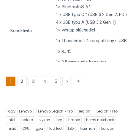
1× Bluetooth® 5.1
1 x USB typu C™ (USB 3.2 Gen 2, PD 3.0,
4 x USB typu A (USB 3.2 Gen 1)
1× výstup slúchadiel
Konektivita
1x Thunderbolt 4 kompatibilný s USB-
1x RJ45
1x 3,5 mm audio konektor
Batéria
99,9 Wh
1
2
3
4
5
Hmotnosť
2,80 kg
Rozmery (ŠxHxV)
22,0 - 25,9 mm x 363,9 mm x 262,2 mm
Operačný systém
Windows 11 64-bit
Tagy
Lenovo
Lenovo Legion 7 Pro
legion
Legion 7 Pro
Orientačná cena
približne 4 900 €
Intel
nVidia
vykon
hry
hranie
herný notebook
hráč
CPU
gpu
lcd led
LED
harman
kardon