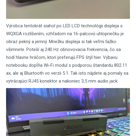
Výrobca tentokrát siahol po LED LCD technológii displeja s
WQXGA rozlíšením, vzhľadom na 16-palcovú uhlopriečku je
obraz pekný a jemný. Mriežku displeja si tak veľmi ťažko
všimnete. Poteší aj 240 Hz obnovovacia frekvencia, čo sa
hodí hlavne hráčom, ktorí preferujú FPS štýl hier. Výbavu
notebooku dopĺňa Wi-Fi modul s podporou štandardu 802.11
ax, ale aj Bluetooth vo verzii 5.1. Tak isto nájdete aj pomaly sa
vytrácajúci RJ45 konektor a nakoniec 3,5 mm audio jack.