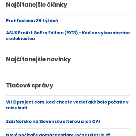
Najčítanejšie články
Prehľad cien 29. týždeň
ASUS ProArt GoPro Edition (PX13) - Keď sa výkon stretne
s odolnosťou
Najčítanejšie novinky
Tlačové správy
WHDproject.com, keď chcete vedieť aké bolo počasie v
minulosti
Zaži Nórsko na Slovensku s Iterou a ich QA!
Nové počítače domácnostiam ročne ušetria až