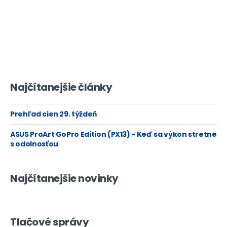
Najčítanejšie články
Prehľad cien 29. týždeň
ASUS ProArt GoPro Edition (PX13) - Keď sa výkon stretne
s odolnosťou
Najčítanejšie novinky
Tlačové správy