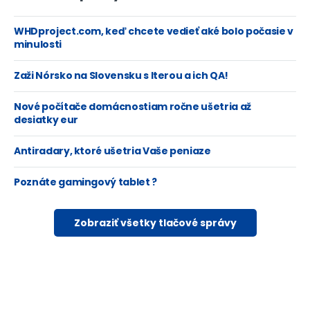
WHDproject.com, keď chcete vedieť aké bolo počasie v
minulosti
Zaži Nórsko na Slovensku s Iterou a ich QA!
Nové počítače domácnostiam ročne ušetria až
desiatky eur
Antiradary, ktoré ušetria Vaše peniaze
Poznáte gamingový tablet ?
Zobraziť všetky tlačové správy