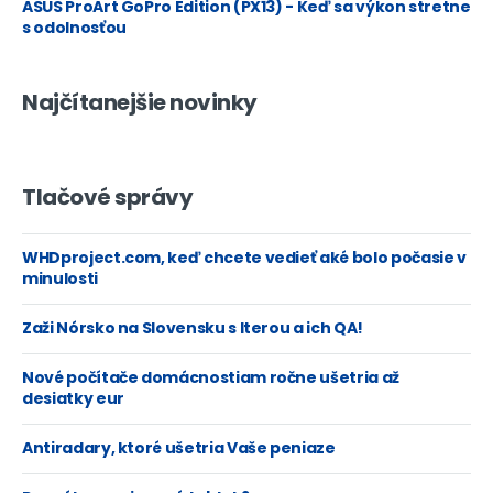
ASUS ProArt GoPro Edition (PX13) - Keď sa výkon stretne
s odolnosťou
Najčítanejšie novinky
Tlačové správy
WHDproject.com, keď chcete vedieť aké bolo počasie v
minulosti
Zaži Nórsko na Slovensku s Iterou a ich QA!
Nové počítače domácnostiam ročne ušetria až
desiatky eur
Antiradary, ktoré ušetria Vaše peniaze