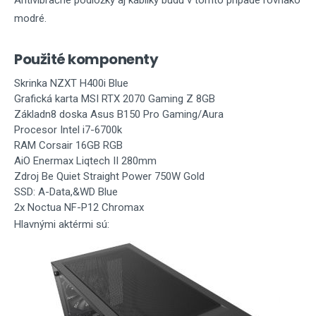
Antivibračné podložky aj kábliky budú v tomto prípade rovnako
modré.
Použité komponenty
Skrinka NZXT H400i Blue
Grafická karta MSI RTX 2070 Gaming Z 8GB
Základn8 doska Asus B150 Pro Gaming/Aura
Procesor Intel i7-6700k
RAM Corsair 16GB RGB
AiO Enermax Liqtech II 280mm
Zdroj Be Quiet Straight Power 750W Gold
SSD: A-Data,&WD Blue
2x Noctua NF-P12 Chromax
Hlavnými aktérmi sú: