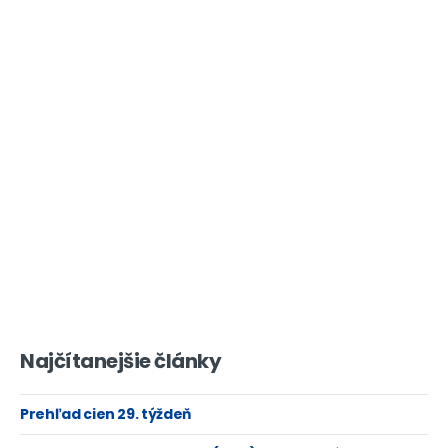
Najčítanejšie články
Prehľad cien 29. týždeň