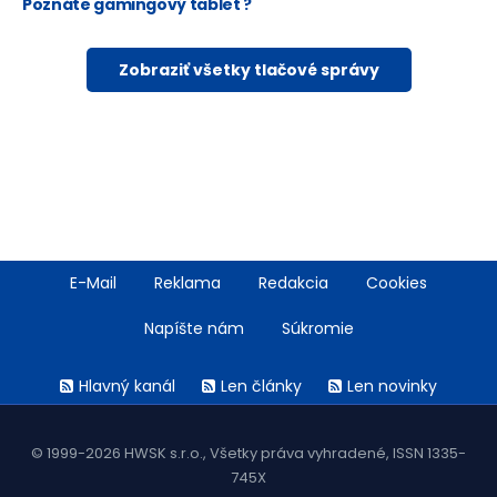
Poznáte gamingový tablet ?
Zobraziť všetky tlačové správy
Footer
E-Mail
Reklama
Redakcia
Cookies
menu
Napíšte nám
Súkromie
Rss
Hlavný kanál
Len články
Len novinky
menu
© 1999-2026 HWSK s.r.o., Všetky práva vyhradené, ISSN 1335-
745X