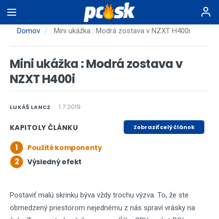
Skočiť
na
hlavný
Domov
Mini ukážka : Modrá zostava v NZXT H400i
obsah
Mini ukážka : Modrá zostava v
NZXT H400i
1.7.2019
LUKÁŠ LANCZ
KAPITOLY ČLÁNKU
Zobraziť celý článok
1
Použité komponenty
2
Výsledný efekt
Postaviť malú skrinku býva vždy trochu výzva. To, že ste
obmedzený priestorom nejednému z nás spraví vrásky na