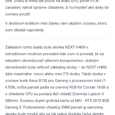
čele. Zrazu si treba dať pozor na dĺžku GPU, počet PCIe
zariadení, vybrať správne chladenie, či rozmyslieť aké disky do
zostavy použiť.
V dnešnom krátkom mini článku vám ukážem zostavu, ktorú
som skladal naposledy.
Základom tohto buildu bola skrinka NZXT H400i v
netradičnom modrom prevedení kde som si povedal, že sa
nebudem obmedzovať výberom komponentov. Jediným
obmedzením bola veľkosť základnej dosky – do NZXT H400i
dáte maximálne micro alebo mini ITX dosku. Takže doska v
zostave bude Asus B150 pro Gaming s procesorom Intel i7-
6700k, voľba pamätí padla na overený RGB Kit Corsair 16GB a
o chladenie CPU sa postará AiO chladič Enermax Liqtech II
280mm. Zostavu doplní grafická karta od MSI - RTX 2070 8GB
Gaming Z. Podsvietenie chladiča, RAM pamätí aj samotnej
skrinky bude modré aby sa tak pekne doplnila farba skrinky.