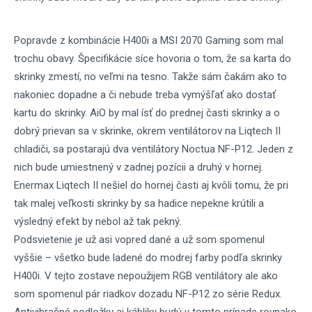
Popravde z kombinácie H400i a MSI 2070 Gaming som mal
trochu obavy. Špecifikácie síce hovoria o tom, že sa karta do
skrinky zmestí, no veľmi na tesno. Takže sám čakám ako to
nakoniec dopadne a či nebude treba vymýšľať ako dostať
kartu do skrinky. AiO by mal ísť do prednej časti skrinky a o
dobrý prievan sa v skrinke, okrem ventilátorov na Liqtech II
chladiči, sa postarajú dva ventilátory Noctua NF-P12. Jeden z
nich bude umiestnený v zadnej pozícii a druhý v hornej.
Enermax Liqtech II nešiel do hornej časti aj kvôli tomu, že pri
tak malej veľkosti skrinky by sa hadice nepekne krútili a
výsledný efekt by nebol až tak pekný.
Podsvietenie je už asi vopred dané a už som spomenul
vyššie – všetko bude ladené do modrej farby podľa skrinky
H400i. V tejto zostave nepoužijem RGB ventilátory ale ako
som spomenul pár riadkov dozadu NF-P12 zo série Redux.