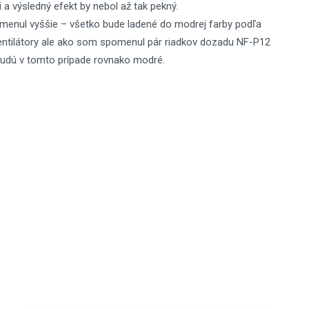
i a výsledný efekt by nebol až tak pekný.
omenul vyššie – všetko bude ladené do modrej farby podľa
ventilátory ale ako som spomenul pár riadkov dozadu NF-P12
 budú v tomto prípade rovnako modré.