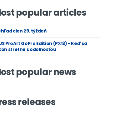
ost popular articles
hľad cien 29. týždeň
S ProArt GoPro Edition (PX13) - Keď sa
kon stretne s odolnosťou
ost popular news
ress releases