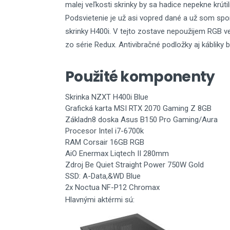
malej veľkosti skrinky by sa hadice nepekne krútil
Podsvietenie je už asi vopred dané a už som sp
skrinky H400i. V tejto zostave nepoužijem RGB 
zo série Redux. Antivibračné podložky aj kábliky
Použité komponenty
Skrinka NZXT H400i Blue
Grafická karta MSI RTX 2070 Gaming Z 8GB
Základn8 doska Asus B150 Pro Gaming/Aura
Procesor Intel i7-6700k
RAM Corsair 16GB RGB
AiO Enermax Liqtech II 280mm
Zdroj Be Quiet Straight Power 750W Gold
SSD: A-Data,&WD Blue
2x Noctua NF-P12 Chromax
Hlavnými aktérmi sú: