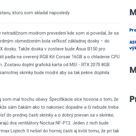
M
avu, ktorú som skladal naposledy.
Pre
 v netradičnom modrom prevedení kde som si povedal, že sa
iným obmedzením bola veľkosť základnej dosky – do
ASU
vý
X dosku. Takže doska v zostave bude Asus B150 pro
tí padla na overený RGB Kit Corsair 16GB a o chladenie CPU
. Zostavu doplní grafická karta od MSI - RTX 2070 8GB
M
samotnej skrinky bude modré aby sa tak pekne doplnila
P
som mal trochu obavy. Špecifikácie síce hovoria o tom, že
 Takže sám čakám ako to nakoniec dopadne a či nebude treba
sť do prednej časti skrinky a o dobrý prievan sa v skrinke,
tarajú dva ventilátory Noctua NF-P12. Jeden z nich bude
max Liqtech II nešiel do hornej časti aj kvôli tomu, že pri tak