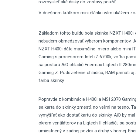
rozmyslieť aké disky do zostavy použiť.
V dnešnom krátkom mini článku vám ukážem zost
Základom tohto buildu bola skrinka NZXT H400i
nebudem obmedzovať výberom komponentov. Jed
NZXT H400i dáte maximálne micro alebo mini IT
Gaming s procesorom Intel i7-6700k, voľba pamä
sa postará AiO chladič Enermax Liqtech II 280mm
Gaming Z. Podsvietenie chladiča, RAM pamätí aj 
farba skrinky.
Popravde z kombinácie H400i a MSI 2070 Gaming 
sa karta do skrinky zmestí, no veľmi na tesno.
vymýšľať ako dostať kartu do skrinky. AiO by mal í
okrem ventilátorov na Liqtech II chladiči, sa pos
umiestnený v zadnej pozícii a druhý v hornej. Ener