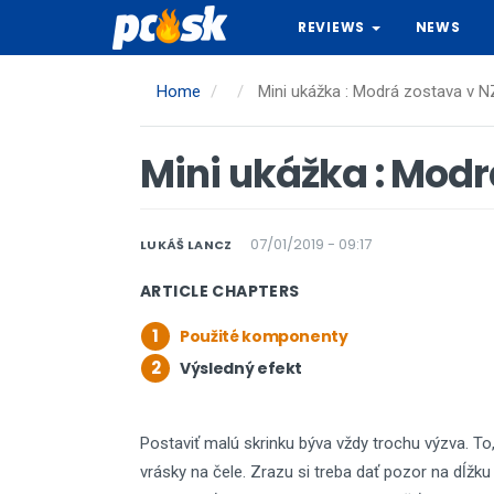
Skip
REVIEWS
NEWS
to
main
content
Home
Mini ukážka : Modrá zostava v 
Mini ukážka : Mod
07/01/2019 - 09:17
LUKÁŠ LANCZ
ARTICLE CHAPTERS
1
Použité komponenty
2
Výsledný efekt
Postaviť malú skrinku býva vždy trochu výzva. 
vrásky na čele. Zrazu si treba dať pozor na dĺžku