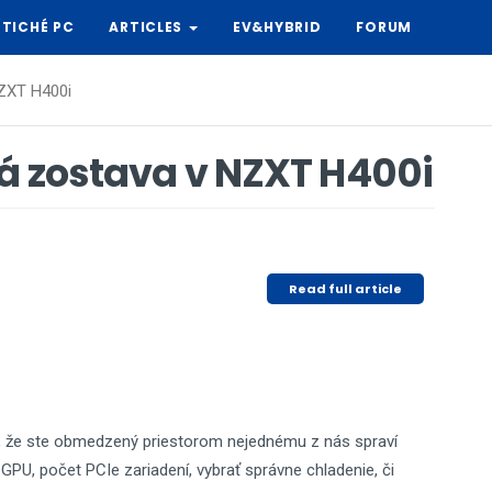
TICHÉ PC
ARTICLES
EV&HYBRID
FORUM
NZXT H400i
rá zostava v NZXT H400i
Read full article
To, že ste obmedzený priestorom nejednému z nás spraví
 GPU, počet PCIe zariadení, vybrať správne chladenie, či