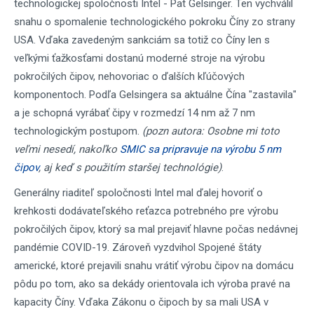
technologickej spoločnosti Intel - Pat Gelsinger. Ten vychválil
snahu o spomalenie technologického pokroku Číny zo strany
USA. Vďaka zavedeným sankciám sa totiž co Číny len s
veľkými ťažkosťami dostanú moderné stroje na výrobu
pokročilých čipov, nehovoriac o ďalších kľúčových
komponentoch. Podľa Gelsingera sa aktuálne Čína "zastavila"
a je schopná vyrábať čipy v rozmedzí 14 nm až 7 nm
technologickým postupom.
(pozn autora: Osobne mi toto
veľmi nesedí, nakoľko
SMIC sa pripravuje na výrobu 5 nm
čipov
, aj keď s použitím staršej technológie)
.
Generálny riaditeľ spoločnosti Intel mal ďalej hovoriť o
krehkosti dodávateľského reťazca potrebného pre výrobu
pokročilých čipov, ktorý sa mal prejaviť hlavne počas nedávnej
pandémie COVID-19. Zároveň vyzdvihol Spojené štáty
americké, ktoré prejavili snahu vrátiť výrobu čipov na domácu
pôdu po tom, ako sa dekády orientovala ich výroba pravé na
kapacity Číny. Vďaka Zákonu o čipoch by sa mali USA v