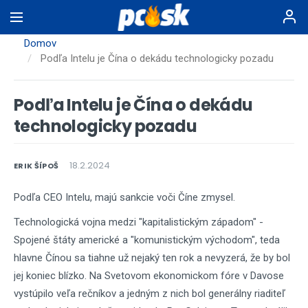
Skočiť
na
hlavný
Domov
obsah
Podľa Intelu je Čína o dekádu technologicky pozadu
Podľa Intelu je Čína o dekádu
technologicky pozadu
18.2.2024
ERIK ŠÍPOŠ
Podľa CEO Intelu, majú sankcie voči Číne zmysel.
Technologická vojna medzi "kapitalistickým západom" -
Spojené štáty americké a "komunistickým východom", teda
hlavne Čínou sa tiahne už nejaký ten rok a nevyzerá, že by bol
jej koniec blízko. Na Svetovom ekonomickom fóre v Davose
vystúpilo veľa rečníkov a jedným z nich bol generálny riaditeľ