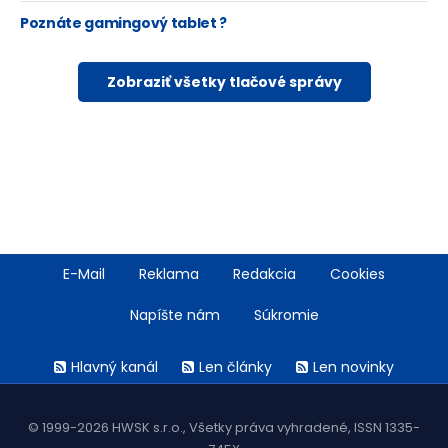
Poznáte gamingový tablet ?
Zobraziť všetky tlačové správy
Footer
E-Mail
Reklama
Redakcia
Cookies
menu
Napíšte nám
Súkromie
Rss
Hlavný kanál
Len články
Len novinky
menu
© 1999-2026 HWSK s.r.o., Všetky práva vyhradené, ISSN 1335-