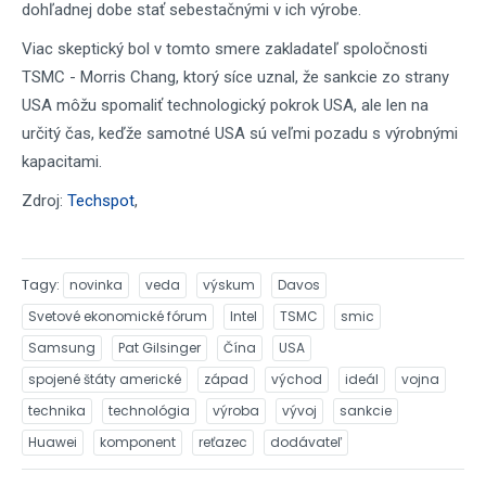
dohľadnej dobe stať sebestačnými v ich výrobe.
Viac skeptický bol v tomto smere zakladateľ spoločnosti
TSMC - Morris Chang, ktorý síce uznal, že sankcie zo strany
USA môžu spomaliť technologický pokrok USA, ale len na
určitý čas, keďže samotné USA sú veľmi pozadu s výrobnými
kapacitami.
Zdroj:
Techspot
,
Tagy
novinka
veda
výskum
Davos
Svetové ekonomické fórum
Intel
TSMC
smic
Samsung
Pat Gilsinger
Čína
USA
spojené štáty americké
západ
východ
ideál
vojna
technika
technológia
výroba
vývoj
sankcie
Huawei
komponent
reťazec
dodávateľ