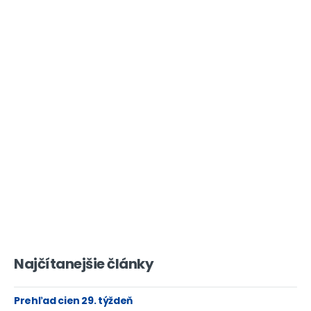
Najčítanejšie články
Prehľad cien 29. týždeň