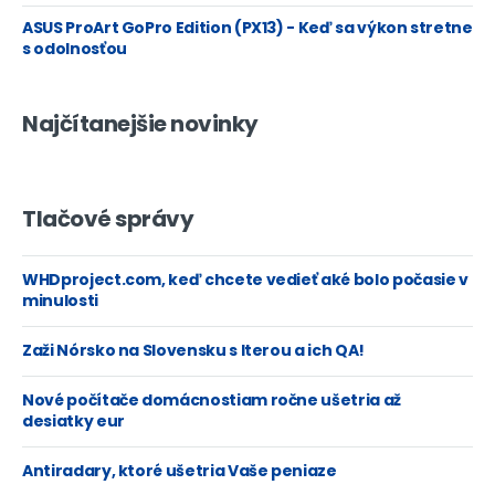
ASUS ProArt GoPro Edition (PX13) - Keď sa výkon stretne
s odolnosťou
Najčítanejšie novinky
Tlačové správy
WHDproject.com, keď chcete vedieť aké bolo počasie v
minulosti
Zaži Nórsko na Slovensku s Iterou a ich QA!
Nové počítače domácnostiam ročne ušetria až
desiatky eur
Antiradary, ktoré ušetria Vaše peniaze