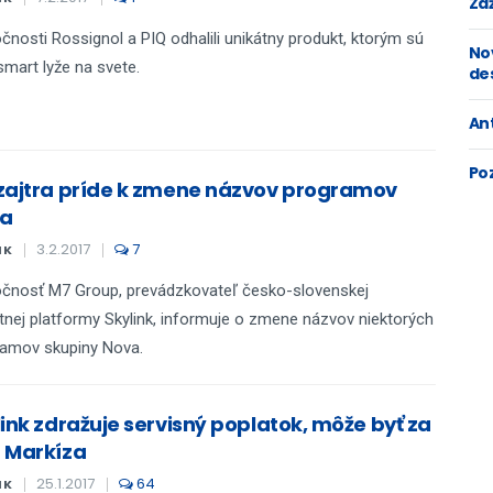
Zaž
čnosti Rossignol a PIQ odhalili unikátny produkt, ktorým sú
No
smart lyže na svete.
de
An
Po
zajtra príde k zmene názvov programov
a
3.2.2017
7
IK
čnosť M7 Group, prevádzkovateľ česko-slovenskej
itnej platformy Skylink, informuje o zmene názvov niektorých
ramov skupiny Nova.
link zdražuje servisný poplatok, môže byť za
 Markíza
25.1.2017
64
IK