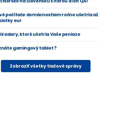
i Nórsko na Slovensku s Iterou a ich QA!
vé počítače domácnostiam ročne ušetria až
siatky eur
tiradary, ktoré ušetria Vaše peniaze
znáte gamingový tablet ?
Zobraziť všetky tlačové správy