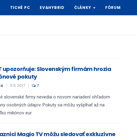
Y
TICHÉ PC
EV&HYBRID
ČLÁNKY
FÓRUM
T upozorňuje: Slovenským firmám hrozia
iónové pokuty
11.5.2017
7
IK
 slovenské firmy nevedia o novom nariadení ohľadom
ny osobných údajov. Pokuty sa môžu vyšplhať až na
ľko miliónov eur.
azníci Magio TV môžu sledovať exkluzívne