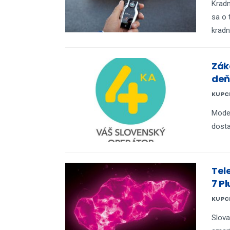
Kradn
sa o 
kradn
Zák
deň
KUPC
Moder
dosta
Tel
7 P
KUPC
Slova