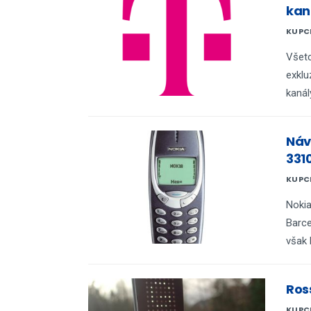
kan
KUPC
Všetc
exklu
kanál
Náv
331
KUPC
Noki
Barce
však 
Ros
KUPC