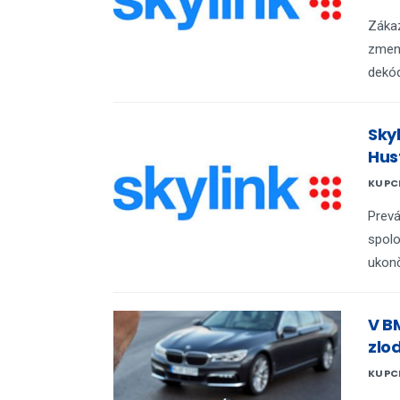
Zákaz
zmene
dekód
Sky
Hus
KUPC
Prevá
spolo
ukonč
V B
zlod
KUPC