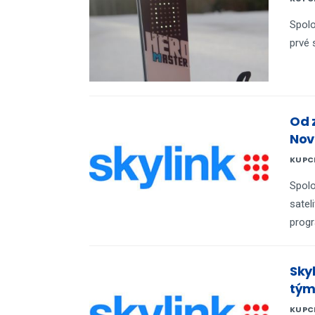
Spolo
prvé 
Od 
Nov
KUPC
Spolo
satel
prog
Sky
tým
KUPC