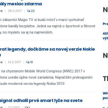
ály mesiac zdarma
N
28.2.2017
22
IK
i zákazníci Magio TV si budú môcť v marci vychutnať
Pre
zívne kanály bezplatne. Jedná sa najmä o športové a filmové
y, no myslelo sa aj na najmenších.
ASU
vý
rat legendy, dočkáme sa novej verzie Nokie
N
0
14.2.2017
10
IK
a na chystanom Mobile World Congress (MWC) 2017 v
T
lone uvedie úplne nové zariadenia. Najväčším prekvapením
bude moderná verzia legendy Nokia 3310.
WH
poč
signol odhalil prvé smart lyže na svete
7.2.2017
1
IK