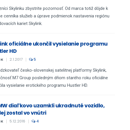
níci Skylinku zbystrite pozornosť. Od marca totiž dôjde k
 cenníka služieb a úprave podmienok nastavenia regiónu
ovacích kariet Skylink.
link oficiálne ukončil vysielanie programu
tler HD
2.1.2017
5
IK
dzkovateľ česko-slovenskej satelitnej platformy Skylink,
čnosť M7 Group posledným dňom starého roku oficiálne
ila vysielanie erotického programu Hustler HD.
MW diaľkovo uzamkli ukradnuté vozidlo,
ej zostal vo vnútri
5.12.2016
4
IK