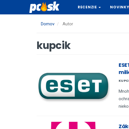
Skočiť
RECENZIE
NOVINK
na
hlavný
obsah
Domov
Autor
kupcik
ESE
mil
KUPC
Mnohé
ochra
nieko
Zák