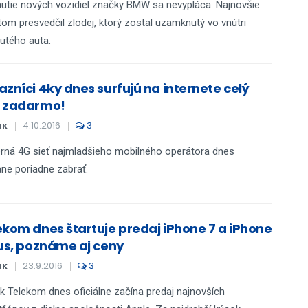
utie nových vozidiel značky BMW sa nevypláca. Najnovšie
tom presvedčil zlodej, ktorý zostal uzamknutý vo vnútri
utého auta.
azníci 4ky dnes surfujú na internete celý
 zadarmo!
4.10.2016
3
IK
ná 4G sieť najmladšieho mobilného operátora dnes
ne poriadne zabrať.
ekom dnes štartuje predaj iPhone 7 a iPhone
lus, poznáme aj ceny
23.9.2016
3
IK
k Telekom dnes oficiálne začína predaj najnovších