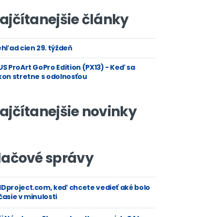
ajčítanejšie články
hľad cien 29. týždeň
S ProArt GoPro Edition (PX13) - Keď sa
kon stretne s odolnosťou
ajčítanejšie novinky
lačové správy
Dproject.com, keď chcete vedieť aké bolo
asie v minulosti