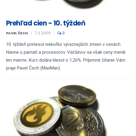
Prehľad cien - 10. týždeň
7.3.2009
3
PAVEL ČECH
10. týždeň priniesol niekoľko výraznejších zmien v cenách
hlavne u pamätí a procesorov. Väčšinov sa však ceny menili
len mierne. Kurz dolára klesol o 1,26%. Príjemné čítanie Vám
praje Pavel Čech (MaxMan).