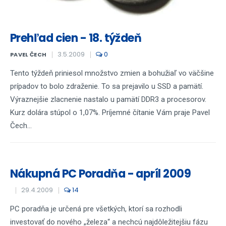
Prehľad cien - 18. týždeň
3.5.2009
0
PAVEL ČECH
Tento týždeň priniesol množstvo zmien a bohužiaľ vo väčšine
prípadov to bolo zdraženie. To sa prejavilo u SSD a pamätí.
Výraznejšie zlacnenie nastalo u pamätí DDR3 a procesorov.
Kurz dolára stúpol o 1,07%. Príjemné čítanie Vám praje Pavel
Čech...
Nákupná PC Poradňa - apríl 2009
29.4.2009
14
PC poradňa je určená pre všetkých, ktorí sa rozhodli
investovať do nového „železa“ a nechcú najdôležitejšiu fázu