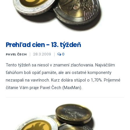
Prehľad cien - 13. týždeň
28.3.2009
0
PAVEL ČECH
Tento týždeň sa niesol v znamení zlacňovania. Najväčším
ťahúňom boli opäť pamäte, ale ani ostatné komponenty
nezaspali na vavrínoch. Kurz dolára stúpol o 1,70%. Príjemné
čítanie Vám praje Pavel Čech (MaxMan).