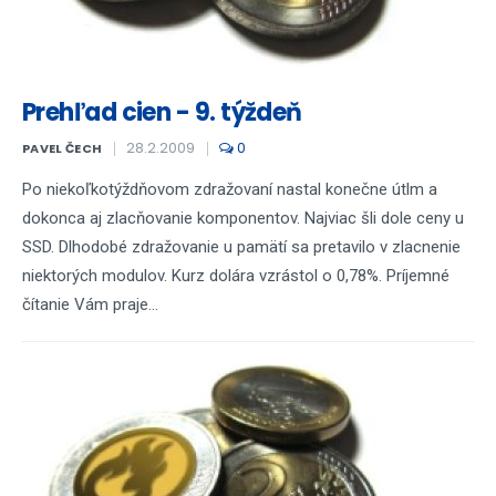
Prehľad cien - 9. týždeň
28.2.2009
0
PAVEL ČECH
Po niekoľkotýždňovom zdražovaní nastal konečne útlm a
dokonca aj zlacňovanie komponentov. Najviac šli dole ceny u
SSD. Dlhodobé zdražovanie u pamätí sa pretavilo v zlacnenie
niektorých modulov. Kurz dolára vzrástol o 0,78%. Príjemné
čítanie Vám praje...