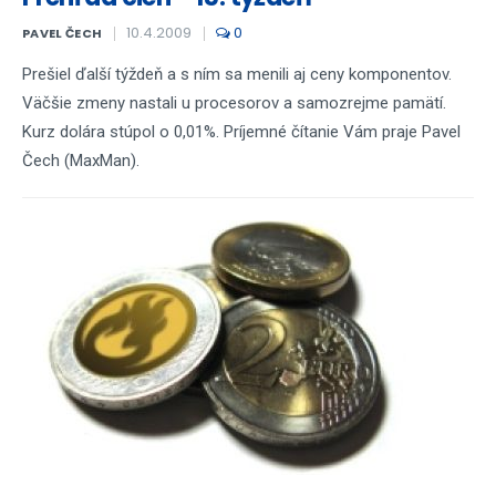
10.4.2009
0
PAVEL ČECH
Prešiel ďalší týždeň a s ním sa menili aj ceny komponentov.
Väčšie zmeny nastali u procesorov a samozrejme pamätí.
Kurz dolára stúpol o 0,01%. Príjemné čítanie Vám praje Pavel
Čech (MaxMan).