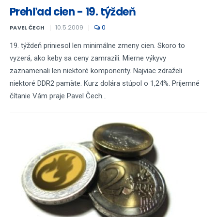
Prehľad cien - 19. týždeň
10.5.2009
0
PAVEL ČECH
19. týždeň priniesol len minimálne zmeny cien. Skoro to
vyzerá, ako keby sa ceny zamrazili. Mierne výkyvy
zaznamenali len niektoré komponenty. Najviac zdraželi
niektoré DDR2 pamäte. Kurz dolára stúpol o 1,24%. Príjemné
čítanie Vám praje Pavel Čech...