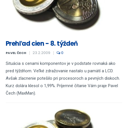
Prehľad cien - 8. týždeň
23.2.2009
0
PAVEL ČECH
Situácia s cenami komponentov je v podstate rovnaká ako
pred týždňom. Veľké zdražovanie nastalo u pamätí a LCD.
Avšak zlacnenie potešilo pri procesoroch a pevných diskoch.
Kurz dolára klesol o 1,99%. Príjemné čítanie Vám praje Pavel
Čech (MaxMan).