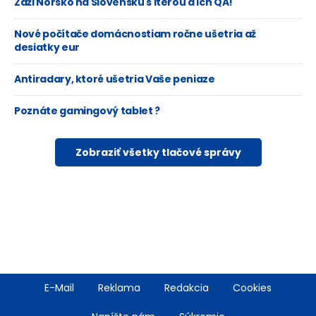
Zaži Nórsko na Slovensku s Iterou a ich QA!
Nové počítače domácnostiam ročne ušetria až
desiatky eur
Antiradary, ktoré ušetria Vaše peniaze
Poznáte gamingový tablet ?
Zobraziť všetky tlačové správy
Footer
E-Mail
Reklama
Redakcia
Cookies
menu