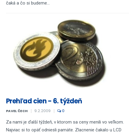
čaká a čo si budeme...
Prehľad cien - 6. týždeň
9.2.2009
0
PAVEL ČECH
Za nami je ďalší týždeň, v ktorom sa ceny menili vo veľkom.
Najviac si to opäť odniesli pamäte. Zlacnenie čakalo u LCD