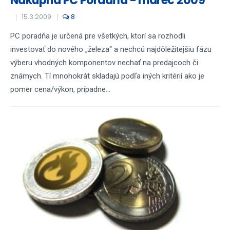
Nákupná PC Poradňa - marec 2009
15.3.2009
8
PC poradňa je určená pre všetkých, ktorí sa rozhodli
investovať do nového „železa“ a nechcú najdôležitejšiu fázu
výberu vhodných komponentov nechať na predajcoch či
známych. Tí mnohokrát skladajú podľa iných kritérií ako je
pomer cena/výkon, prípadne...