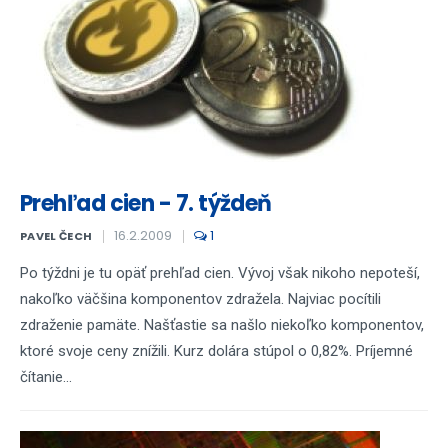
Prehľad cien - 7. týždeň
16.2.2009
1
PAVEL ČECH
Po týždni je tu opäť prehľad cien. Vývoj však nikoho nepoteší,
nakoľko väčšina komponentov zdražela. Najviac pocítili
zdraženie pamäte. Našťastie sa našlo niekoľko komponentov,
ktoré svoje ceny znížili. Kurz dolára stúpol o 0,82%. Príjemné
čítanie...