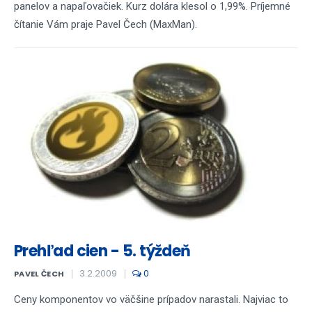
panelov a napaľovačiek. Kurz dolára klesol o 1,99%. Príjemné
čítanie Vám praje Pavel Čech (MaxMan).
Prehľad cien - 5. týždeň
3.2.2009
0
PAVEL ČECH
Ceny komponentov vo väčšine prípadov narastali. Najviac to