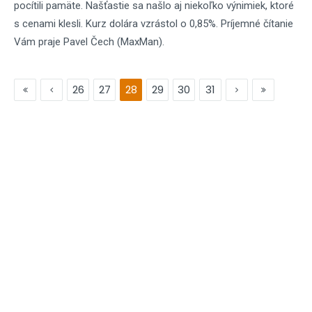
pocítili pamäte. Našťastie sa našlo aj niekoľko výnimiek, ktoré
s cenami klesli. Kurz dolára vzrástol o 0,85%. Príjemné čítanie
Vám praje Pavel Čech (MaxMan).
26
27
28
29
30
31