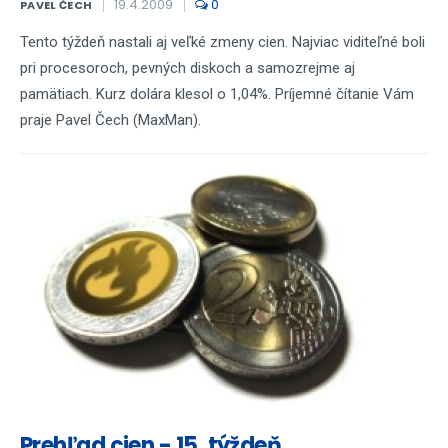
19.4.2009
0
PAVEL ČECH
Tento týždeň nastali aj veľké zmeny cien. Najviac viditeľné boli
pri procesoroch, pevných diskoch a samozrejme aj
pamätiach. Kurz dolára klesol o 1,04%. Príjemné čítanie Vám
praje Pavel Čech (MaxMan).
Prehľad cien - 15. týždeň