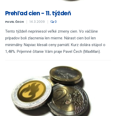
Prehľad cien - 11. týždeň
14.3.2009
0
PAVEL ČECH
Tento týždeň nepriniesol veľké zmeny cien. Vo väčšine
prípadov boli zlacnenia len mierne. Nárast cien bol len
minimálny. Najviac klesali ceny pamätí. Kurz dolára stúpol o
1,48%. Príjemné čítanie Vám praje Pavel Čech (MaxMan).