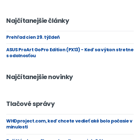
Najčítanejšie články
Prehľad cien 29. týždeň
ASUS ProArt GoPro Edition (PX13) - Keď sa výkon stretne
s odolnosťou
Najčítanejšie novinky
Tlačové správy
WHDproject.com, keď chcete vedieť aké bolo počasie v
minulosti