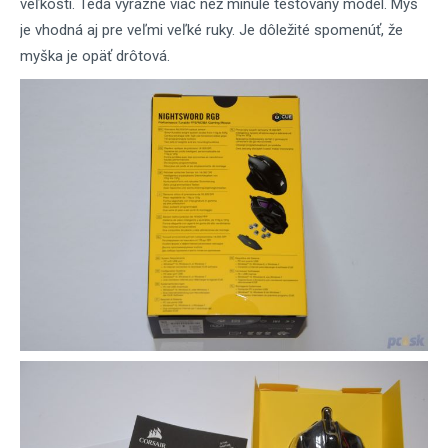
veľkosti. Teda výrazne viac než minule testovaný model. Myš
je vhodná aj pre veľmi veľké ruky. Je dôležité spomenúť, že
myška je opäť drôtová.