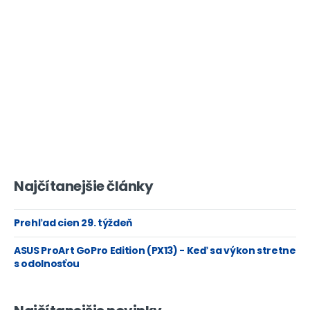
Najčítanejšie články
Prehľad cien 29. týždeň
ASUS ProArt GoPro Edition (PX13) - Keď sa výkon stretne
s odolnosťou