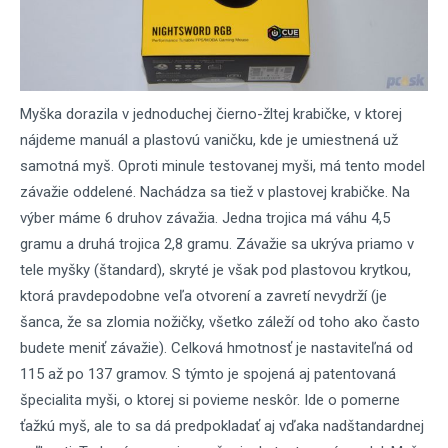
Myška dorazila v jednoduchej čierno-žltej krabičke, v ktorej
nájdeme manuál a plastovú vaničku, kde je umiestnená už
samotná myš. Oproti minule testovanej myši, má tento model
závažie oddelené. Nachádza sa tiež v plastovej krabičke. Na
výber máme 6 druhov závažia. Jedna trojica má váhu 4,5
gramu a druhá trojica 2,8 gramu. Závažie sa ukrýva priamo v
tele myšky (štandard), skryté je však pod plastovou krytkou,
ktorá pravdepodobne veľa otvorení a zavretí nevydrží (je
šanca, že sa zlomia nožičky, všetko záleží od toho ako často
budete meniť závažie). Celková hmotnosť je nastaviteľná od
115 až po 137 gramov. S týmto je spojená aj patentovaná
špecialita myši, o ktorej si povieme neskôr. Ide o pomerne
ťažkú myš, ale to sa dá predpokladať aj vďaka nadštandardnej