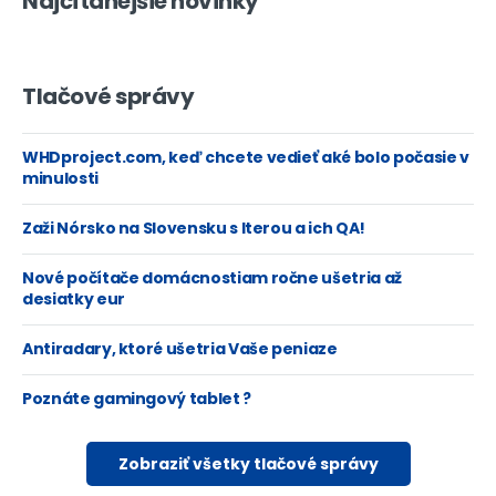
Najčítanejšie novinky
Tlačové správy
WHDproject.com, keď chcete vedieť aké bolo počasie v
minulosti
Zaži Nórsko na Slovensku s Iterou a ich QA!
Nové počítače domácnostiam ročne ušetria až
desiatky eur
Antiradary, ktoré ušetria Vaše peniaze
Poznáte gamingový tablet ?
Zobraziť všetky tlačové správy