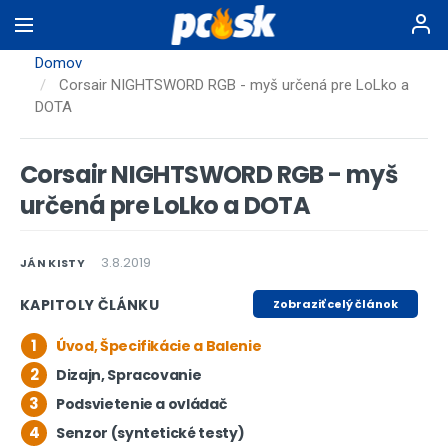
Skočiť
na
hlavný
Domov
obsah
Corsair NIGHTSWORD RGB - myš určená pre LoLko a
DOTA
Corsair NIGHTSWORD RGB - myš
určená pre LoLko a DOTA
3.8.2019
JÁN KISTY
KAPITOLY ČLÁNKU
Zobraziť celý článok
1
Úvod, Špecifikácie a Balenie
2
Dizajn, Spracovanie
3
Podsvietenie a ovládač
4
Senzor (syntetické testy)