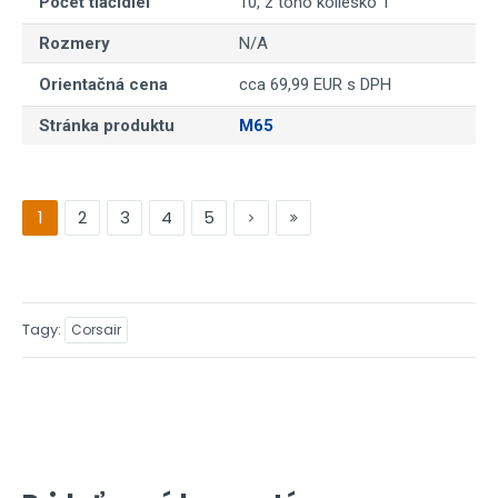
Počet tlačidiel
10, z toho koliesko 1
Rozmery
N/A
Orientačná cena
cca 69,99 EUR s DPH
Stránka produktu
M65
1
2
3
4
5
Tagy
Corsair