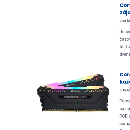
Cor
záj
LUKÁ
Recen
časov
test 
dvaná
Cor
kaž
LUKÁ
Pamät
sa ná
RGB p
pamä