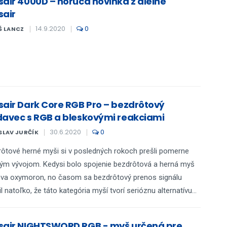
sair 4000D – horúca novinka z dielne
sair
14.9.2020
0
Š LANCZ
sair Dark Core RGB Pro – bezdrôtový
davec s RGB a bleskovými reakciami
30.6.2020
0
SLAV JURČÍK
ôtové herné myši si v posledných rokoch prešli pomerne
ým vývojom. Kedysi bolo spojenie bezdrôtová a herná myš
va oxymoron, no časom sa bezdrôtový prenos signálu
il natoľko, že táto kategória myší tvorí serióznu alternatívu...
sair NIGHTSWORD RGB - myš určená pre