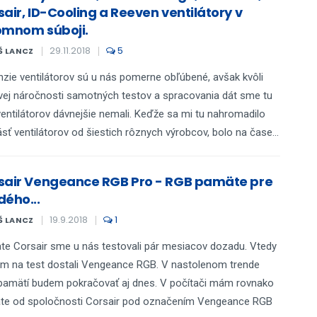
sair, ID-Cooling a Reeven ventilátory v
omnom súboji.
29.11.2018
5
Š LANCZ
zie ventilátorov sú u nás pomerne obľúbené, avšak kvôli
ej náročnosti samotných testov a spracovania dát sme tu
ventilátorov dávnejšie nemali. Keďže sa mi tu nahromadilo
sť ventilátorov od šiestich rôznych výrobcov, bolo na čase...
sair Vengeance RGB Pro - RGB pamäte pre
dého...
19.9.2018
1
Š LANCZ
e Corsair sme u nás testovali pár mesiacov dozadu. Vtedy
m na test dostali Vengeance RGB. V nastolenom trende
amätí budem pokračovať aj dnes. V počítači mám rovnako
te od spoločnosti Corsair pod označením Vengeance RGB