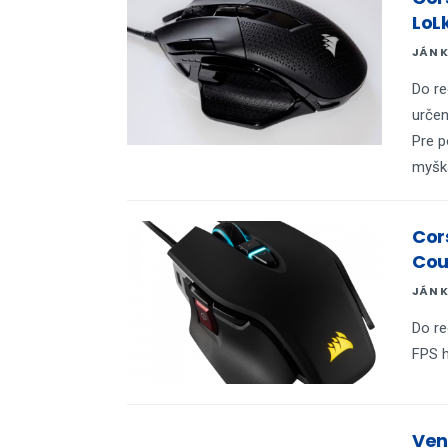
LoL
JÁN 
Do re
urče
Pre p
myška 
Cor
Cou
JÁN 
Do re
FPS h
Ven