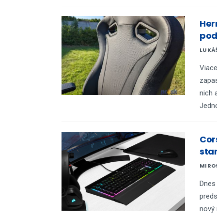
Her
poda
LUKÁ
Viace
zapas
nich 
Jedno
Cor
sta
MIRO
Dnes 
preds
nový 