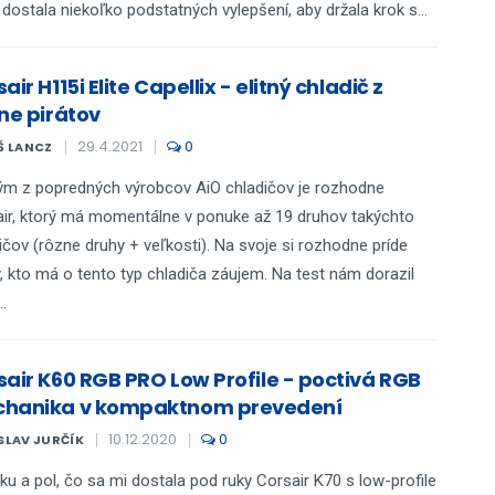
 dostala niekoľko podstatných vylepšení, aby držala krok s...
air H115i Elite Capellix - elitný chladič z
lne pirátov
29.4.2021
0
Š LANCZ
m z popredných výrobcov AiO chladičov je rozhodne
ir, ktorý má momentálne v ponuke až 19 druhov takýchto
ičov (rôzne druhy + veľkosti). Na svoje si rozhodne príde
, kto má o tento typ chladiča záujem. Na test nám dorazil
..
sair K60 RGB PRO Low Profile - poctivá RGB
hanika v kompaktnom prevedení
10.12.2020
0
SLAV JURČÍK
ku a pol, čo sa mi dostala pod ruky Corsair K70 s low-profile