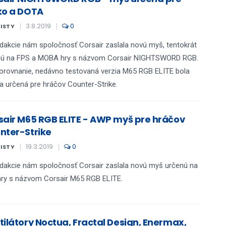
ko a DOTA
3.8.2019
0
KISTY
dakcie nám spoločnosť Corsair zaslala novú myš, tentokrát
nú na FPS a MOBA hry s názvom Corsair NIGHTSWORD RGB.
orovnanie, nedávno testovaná verzia M65 RGB ELITE bola
určená pre hráčov Counter-Strike.​​​​​​​
sair M65 RGB ELITE - AWP myš pre hráčov
nter-Strike
19.3.2019
0
KISTY
dakcie nám spoločnosť Corsair zaslala novú myš určenú na
ry s názvom Corsair M65 RGB ELITE.
tilátory Noctua, Fractal Design, Enermax,