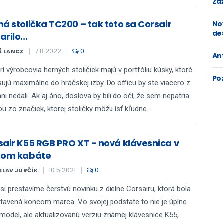
Zaž
ná stolička TC200 – tak toto sa Corsair
No
de
rilo...
7.8.2022
0
Š LANCZ
An
rí výrobcovia herných stoličiek majú v portfóliu kúsky, ktoré
Po
ujú maximálne do hráčskej izby. Do officu by ste viacero z
ani nedali. Ak aj áno, doslova by bili do očí, že sem nepatria.
u zo značiek, ktorej stoličky môžu ísť kľudne...
sair K55 RGB PRO XT - nová klávesnica v
rom kabáte
10.5.2021
0
SLAV JURČÍK
si prestavíme čerstvú novinku z dielne Corsairu, ktorá bola
tavená koncom marca. Vo svojej podstate to nie je úplne
model, ale aktualizovanú verziu známej klávesnice K55,