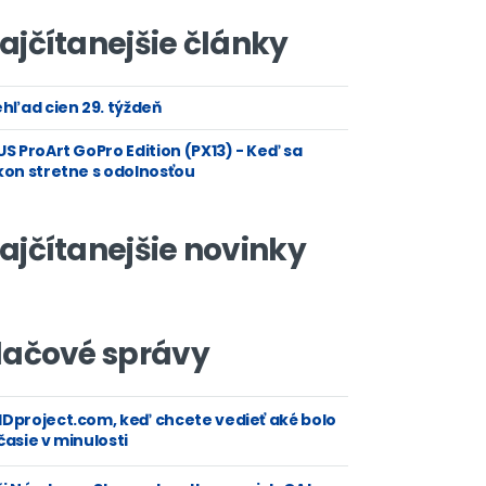
ajčítanejšie články
hľad cien 29. týždeň
S ProArt GoPro Edition (PX13) - Keď sa
kon stretne s odolnosťou
ajčítanejšie novinky
lačové správy
Dproject.com, keď chcete vedieť aké bolo
asie v minulosti