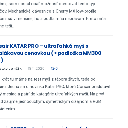
čmi, som dostal opäť možnosť otestovať tento typ
čov. Mechanické klávesnice s Cherry MX low-profile
čmi sú v menšine, hoci podľa mňa neprávom. Preto mňa
e teší...
sair KATAR PRO – ultraľahká myš s
ralákavou cenovkou (+ podložka MM300
)
18.11.2020
0
SLAV JURČÍK
 krát tu máme na test myš z tábora žltých, teda od
iru. Jedná sa o novinku Katar PRO, ktorú Corsair predstavil
ý mesiac a patrí do kategórie ultraľahkých myší. Na prvý
ad zaujme jednoduchým, symetrickým dizajnom a RGB
ietením...