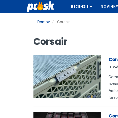
Skočiť
RECENZIE
NOVINK
na
hlavný
obsah
Domov
Corsair
Corsair
Cor
LUKÁ
Corsa
označ
Airfl
fareb
Cor