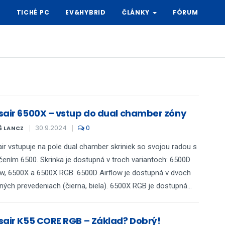
Y
TICHÉ PC
EV&HYBRID
ČLÁNKY
FÓRUM
sair 6500X – vstup do dual chamber zóny
30.9.2024
0
Š LANCZ
ir vstupuje na pole dual chamber skriniek so svojou radou s
ením 6500. Skrinka je dostupná v troch variantoch: 6500D
ow, 6500X a 6500X RGB. 6500D Airflow je dostupná v dvoch
ných prevedeniach (čierna, biela). 6500X RGB je dostupná...
sair K55 CORE RGB – Základ? Dobrý!