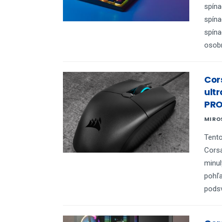
spína
spína
spína
osobn
Cor
ult
PRO
MIRO
Tento
Corsa
minul
pohľ
podsv