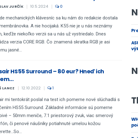
10.5.2024
0
SLAV JURČÍK
N
de mechanických klávesníc sa ku nám do redakcie dostala
membránovka. A nie hocijaká. K55 nie je u nás neznámy
Pre
, keďže niekoľko verzii sa u nás už vystriedalo. Dnes
ádza verzia CORE RGB. Čo znamená skratka RGB je asi
ASU
vý
mu jasné...
N
sair HS55 Surround – 80 eur? Hneď ich
iem…
12.10.2022
1
Š LANCZ
T
ir mi tentokrát poslal na test ich pomerne nové slúchadlá s
čením HS55 Surround. Základné informácie sú pomerne
ivé – 50mm meniče, 7.1 priestorový zvuk, viac smerový
WH
fón, či penové náušníky potiahnuté umelou kožou
poč
rette...So...