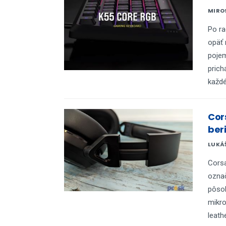
MIRO
Po ra
opäť 
pojem
prich
každé
Cor
ber
LUKÁ
Corsa
ozna
pôsob
mikro
leathe