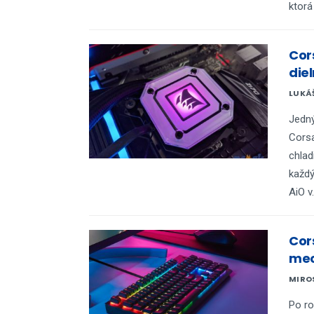
ktorá
Cors
die
LUKÁ
Jedný
Corsa
chlad
každý
AiO v.
Cor
mec
MIRO
Po ro