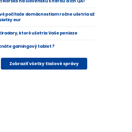
i Nórsko na Slovensku s Iterou a ich QA!
vé počítače domácnostiam ročne ušetria až
siatky eur
tiradary, ktoré ušetria Vaše peniaze
znáte gamingový tablet ?
Zobraziť všetky tlačové správy