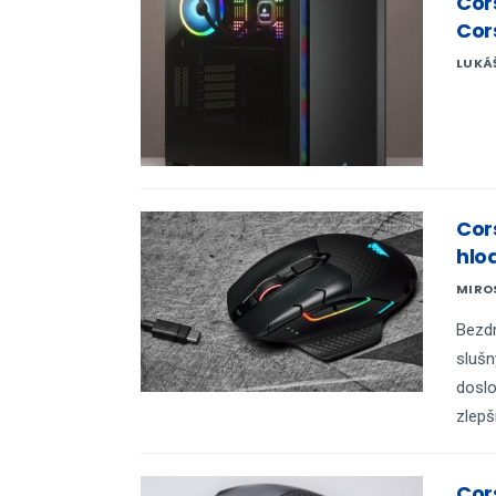
Cor
Cor
LUKÁ
Cor
hlo
MIRO
Bezdr
slušn
doslo
zlepš
Cor