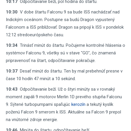
10:17
Odpočítavanie beží, pol hodina do štartu.
10:30
V dobe štartu Falconu 9 sa bude ISS nachádzať nad
Indickým oceánom. Postupne sa budú Dragon vypustený
Falconom a ISS približovať. Dragon sa pripojí k ISS v pondelok
12:12 stredoeurópskeho času.
10:34
Trinásť minút do štartu. Počujeme kontrolné hlásenia o
systémov Falconu 9, všetky sú v stave "GO", čo znamená
pripravenosť na štart, odpočítavanie pokračuje.
10:37
Desať minút do štartu. Ten by mal prebehnúť presne v
čase 10 hodín 47 minút a 10 sekúnd.
10:43
Odpočítavanie beží. Už o štyri minúty sa v rovnaký
moment zapáli 9 motorov Merlin 1D prevého stupňa Falconu
9. Sýtené turbopumpami spaľujúc
kerozín
a tekutý kyslík
poženú Falcon 9 smerom k ISS. Aktuálne sa Falcon 9 prepol
na vnútorné zdroje energie.
10:46
Minúta do štartu, odpočítavanie beží.