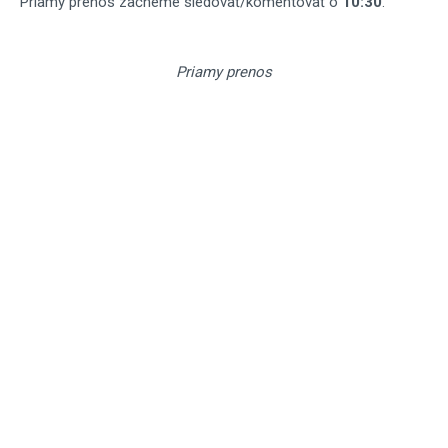
Priamy prenos začneme sledovať/komentovať o
10:30
.
Priamy prenos