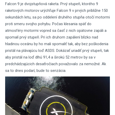
Falcon 9 je dvojstupňová raketa. Prvý stupeň, ktorého 9
raketových motorov urýchľuje Falcon 9 v prvých približne 150
sekundách letu, sa po oddelení druhého stupňa otočí motormi
proti smeru svojho pohybu. Počas klesania späť do
atmosféry motormi vopred sa časť z nich opätovne zapáli a
spomalí prvý stupeň. Pri ich druhom zapálení blízko nad
hladinou oceánu by ho mali spomaliť tak, aby bez poškodenia
pristál na plávajúcu loď ASDS. Dokázať uriadiť prvý stupeň, tak
aby pristál na loď dlhú 91,4 a širokú 52 metrov by sa v
predchádzajúcich desaťročiach považovalo za nemožné. Ak
sa to dnes podarí, bude to senzácia.