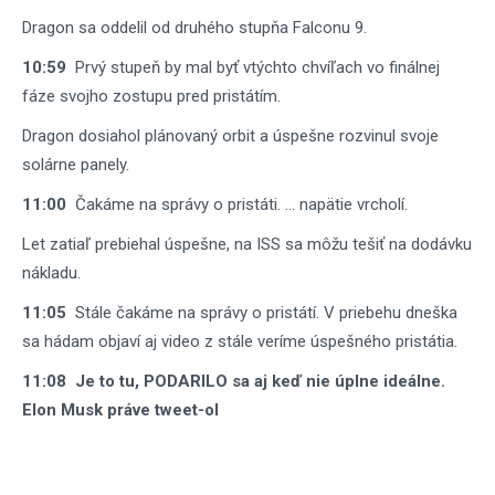
Dragon sa oddelil od druhého stupňa Falconu 9.
10:59
Prvý stupeň by mal byť vtýchto chvíľach vo finálnej
fáze svojho zostupu pred pristátím.
Dragon dosiahol plánovaný orbit a úspešne rozvinul svoje
solárne panely.
11:00
Čakáme na správy o pristáti. ... napätie vrcholí.
Let zatiaľ prebiehal úspešne, na ISS sa môžu tešiť na dodávku
nákladu.
11:05
Stále čakáme na správy o pristátí. V priebehu dneška
sa hádam objaví aj video z stále veríme úspešného pristátia.
11:08 Je to tu, PODARILO sa aj keď nie úplne ideálne.
Elon Musk práve tweet-ol