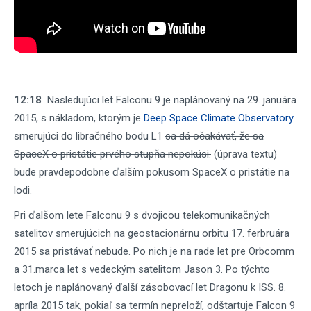
12:18
Nasledujúci let Falconu 9 je naplánovaný na 29. januára
2015, s nákladom, ktorým je
Deep Space Climate Observatory
smerujúci do libračného bodu L1
sa dá očakávať, že sa
SpaceX o pristátie prvého stupňa nepokúsi.
(úprava textu)
bude pravdepodobne ďalším pokusom SpaceX o pristátie na
lodi.
Pri ďalšom lete Falconu 9 s dvojicou telekomunikačných
satelitov smerujúcich na geostacionárnu orbitu 17. ferbruára
2015 sa pristávať nebude. Po nich je na rade let pre Orbcomm
a 31.marca let s vedeckým satelitom Jason 3. Po týchto
letoch je naplánovaný ďalší zásobovací let Dragonu k ISS. 8.
apríla 2015 tak, pokiaľ sa termín nepreloží, odštartuje Falcon 9