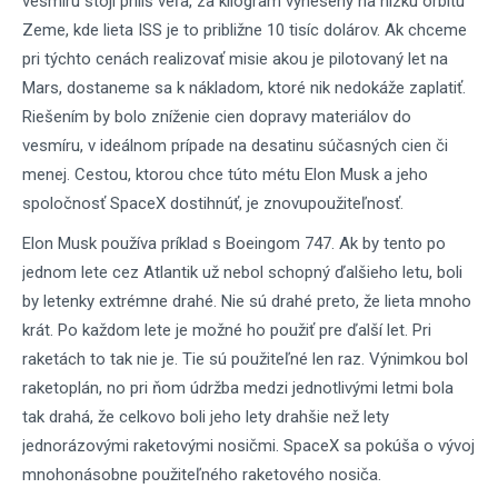
vesmíru stojí príliš veľa, za kilogram vynesený na nízku orbitu
Zeme, kde lieta ISS je to približne 10 tisíc dolárov. Ak chceme
pri týchto cenách realizovať misie akou je pilotovaný let na
Mars, dostaneme sa k nákladom, ktoré nik nedokáže zaplatiť.
Riešením by bolo zníženie cien dopravy materiálov do
vesmíru, v ideálnom prípade na desatinu súčasných cien či
menej. Cestou, ktorou chce túto métu Elon Musk a jeho
spoločnosť SpaceX dostihnúť, je znovupoužiteľnosť.
Elon Musk používa príklad s Boeingom 747. Ak by tento po
jednom lete cez Atlantik už nebol schopný ďalšieho letu, boli
by letenky extrémne drahé. Nie sú drahé preto, že lieta mnoho
krát. Po každom lete je možné ho použiť pre ďalší let. Pri
raketách to tak nie je. Tie sú použiteľné len raz. Výnimkou bol
raketoplán, no pri ňom údržba medzi jednotlivými letmi bola
tak drahá, že celkovo boli jeho lety drahšie než lety
jednorázovými raketovými nosičmi. SpaceX sa pokúša o vývoj
mnohonásobne použiteľného raketového nosiča.