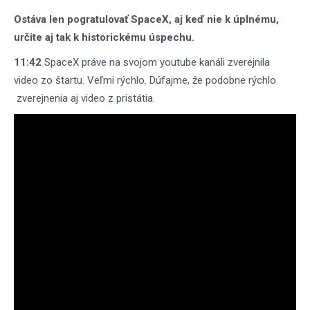
Ostáva len pogratulovať SpaceX, aj keď nie k úplnému,
určite aj tak k historickému úspechu.
11:42
SpaceX práve na svojom youtube kanáli zverejnila
video zo štartu. Veľmi rýchlo. Dúfajme, že podobne rýchlo
zverejnenia aj video z pristátia.