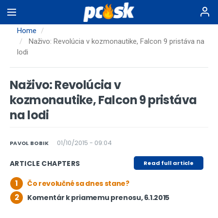
Skip
to
main
Home
content
Naživo: Revolúcia v kozmonautike, Falcon 9 pristáva na
lodi
Naživo: Revolúcia v
kozmonautike, Falcon 9 pristáva
na lodi
01/10/2015 - 09:04
PAVOL BOBIK
ARTICLE CHAPTERS
Read full article
1
Čo revolučné sa dnes stane?
2
Komentár k priamemu prenosu, 6.1.2015