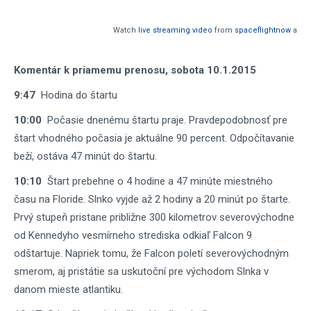
Watch
live streaming video
from
spaceflightnow
at li
Komentár k priamemu prenosu, sobota 10.1.2015
9:47
Hodina do štartu
10:00
Počasie dnenému štartu praje. Pravdepodobnosť pre
štart vhodného počasia je aktuálne 90 percent. Odpočítavanie
beží, ostáva 47 minút do štartu.
10:10
Štart prebehne o 4 hodine a 47 minúte miestného
času na Floride. Slnko vyjde až 2 hodiny a 20 minút po štarte.
Prvý stupeň pristane približne 300 kilometrov severovýchodne
od Kennedyho vesmírneho strediska odkiaľ Falcon 9
odštartuje. Napriek tomu, že Falcon poletí severovýchodným
smerom, aj pristátie sa uskutoční pre východom Slnka v
danom mieste atlantiku.