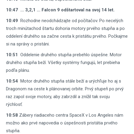
10:47 ... 3,2,1 ... Falcon 9 odštartoval na svoj 14 let.
10:49
Rozhodne neodchádzajte od počítačov. Po necelých
troch minútachod štartu dohoria motory prvého stupňa a po
oddelení druhého sa začne cesta k pristátiu prvého. Počkajme
si na správy o pristáni.
10:51
Oddelenie druhého stupňa prebehlo úspešne. Motor
druhého stupňa beží. Všetky systémy fungujú, let prebieha
podľa plánu.
10:54
Motor druhého stupňa stále beží a urýchľuje ho aj s
Dragonom na ceste k plánovanej orbite. Prvý stupeň po prvý
raz zapol svoje motory, aby zabrzdil a znížil tak svoju
rýchlosť.
10:58
Zábery riadiaceho centra SpaceX v Los Angeles nám
možno ako prvé napovedia o úspešnosti pristátia prvého
stupňa.