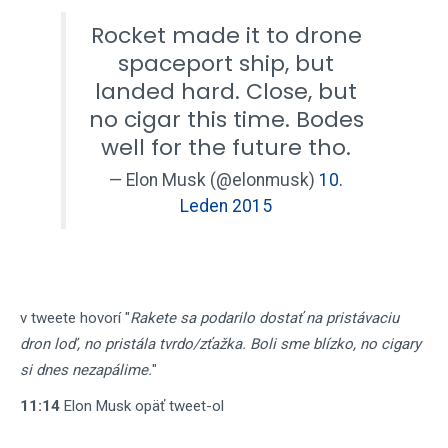
Rocket made it to drone
spaceport ship, but
landed hard. Close, but
no cigar this time. Bodes
well for the future tho.
— Elon Musk (@elonmusk)
10.
Leden 2015
v tweete hovorí "
Rakete sa podarilo dostať na pristávaciu
dron loď, no pristála tvrdo/zťažka. Boli sme blízko, no cigary
si dnes nezapálime.
"
11:14
Elon Musk opäť tweet-ol