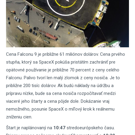
Cena Falconu 9 je približne 61 miliónov dolárov. Cena prvého
stupňa, ktorý sa SpaceX pokúša pristátím zachrániť pre
opätovné používanie je približne 70 percent z ceny celého
Falconu. Palivo tvorí len malý zlomok z ceny nosiča. Je to
približne 200 tisíc dolárov. Ak budú náklady na údržbu a
prípravu nízke, bude sa cena nosiča rozpočítavať medzi
viaceré jeho štarty a cena pôjde dole. Dokázanie vraj
nemožného, posunie SpaceX o míľový krok k reálnemu
zníženiu cien.
Štart je naplánovaný na
10:47
stredoeurópskeho času.