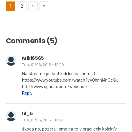
1
2
Comments (5)
Miki6565
Tue, 01/06/2015 - 12:20
Na streame je dost ludi len na inom :D
https://www.youtube.com/watch?v=Ohnnl4nOcGU
http://www.spacex.com/webcast/
Reply
lil_b
Tue, 01/06/2015 - 13:21
škoda no, pozerali sme na to v praci cely kolektív.