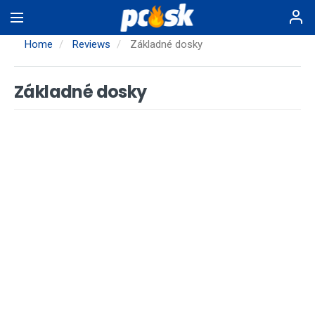
Skip
to
main
Home
Reviews
Základné dosky
content
Základné dosky