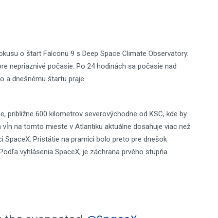
pokusu o štart Falconu 9 s Deep Space Climate Observatory.
pre nepriaznivé počasie. Po 24 hodinách sa počasie nad
 a dnešnému štartu praje.
ne, približne 600 kilometrov severovýchodne od KSC, kde by
 vĺn na tomto mieste v Atlantiku aktuálne dosahuje viac než
ici SpaceX. Pristátie na pramici bolo preto pre dnešok
. Podľa vyhlásenia SpaceX, je záchrana prvého stupňa