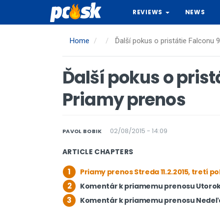
Skip
REVIEWS
NEWS
to
main
content
Home
Ďalší pokus o pristátie Falconu 9
Ďalší pokus o prist
Priamy prenos
02/08/2015 - 14:09
PAVOL BOBIK
ARTICLE CHAPTERS
1
Priamy prenos Streda 11.2.2015, tretí po
2
Komentár k priamemu prenosu Utorok 1
3
Komentár k priamemu prenosu Nedeľa 8