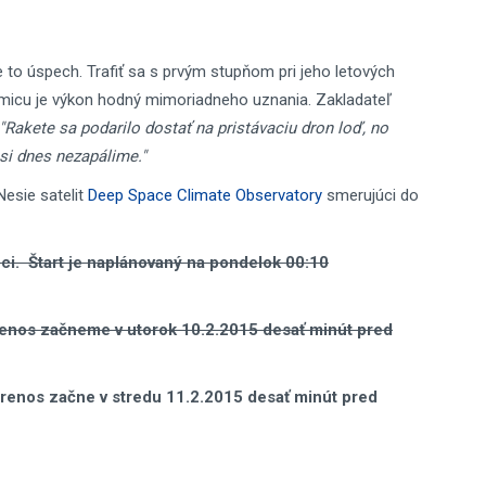
e to úspech. Trafiť sa s prvým stupňom pri jeho letových
amicu je výkon hodný mimoriadneho uznania. Zakladateľ
"Rakete sa podarilo dostať na pristávaciu dron loď, no
 si dnes nezapálime."
Nesie satelit
Deep Space Climate Observatory
smerujúci do
i. Štart je naplánovaný na pondelok 00:10
prenos začneme v utorok 10.2.2015 desať minút pred
 prenos začne v stredu 11.2.2015 desať minút pred