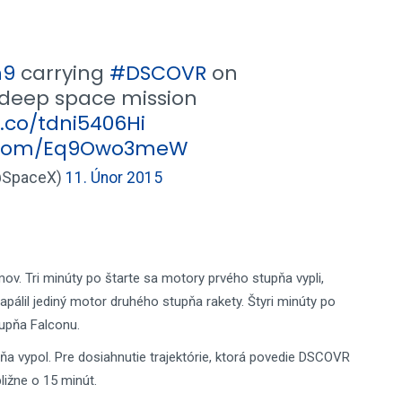
n9
carrying
#DSCOVR
on
 deep space mission
t.co/tdni5406Hi
er.com/Eq9Owo3meW
@SpaceX)
11. Únor 2015
v. Tri minúty po štarte sa motory prvého stupňa vypli,
apálil jediný motor druhého stupňa rakety. Štyri minúty po
tupňa Falconu.
a vypol. Pre dosiahnutie trajektórie, ktorá povedie DSCOVR
bližne o 15 minút.