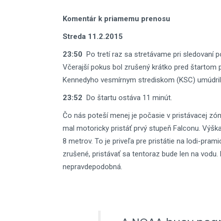
Komentár k priamemu prenosu
Streda 11.2.2015
23:50
Po tretí raz sa stretávame pri sledovaní 
Včerajší pokus bol zrušený krátko pred štartom 
Kennedyho vesmírnym strediskom (KSC) umúdrilo
23:52
Do štartu ostáva 11 minút.
Čo nás poteší menej je počasie v pristávacej zó
mal motoricky pristáť prvý stupeň Falconu. Výška
8 metrov. To je priveľa pre pristátie na lodi-pram
zrušené, pristávať sa tentoraz bude len na vodu
nepravdepodobná.