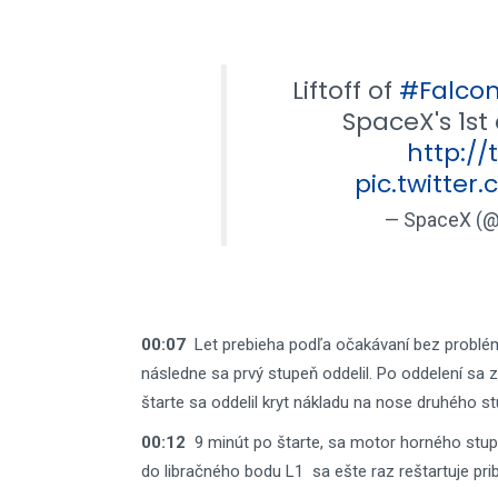
Liftoff of
#Falco
SpaceX's 1st
http://
pic.twitt
— SpaceX (
00:07
Let prebieha podľa očakávaní bez problémo
následne sa prvý stupeň oddelil. Po oddelení sa z
štarte sa oddelil kryt nákladu na nose druhého s
00:12
9 minút po štarte, sa motor horného stupň
do libračného bodu L1 sa ešte raz reštartuje pri