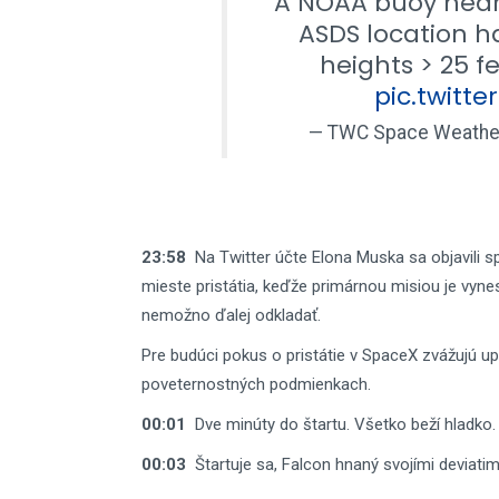
A NOAA buoy near
ASDS location h
heights > 25 f
pic.twitt
— TWC Space Weath
23:58
Na Twitter účte Elona Muska sa objavili spr
mieste pristátia, keďže primárnou misiou je vy
nemožno ďalej odkladať.
Pre budúci pokus o pristátie v SpaceX zvážujú up
poveternostných podmienkach.
00:01
Dve minúty do štartu. Všetko beží hladko.
00:03
Štartuje sa, Falcon hnaný svojími deviati