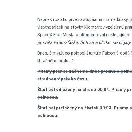
Napriek rozbitiu prvého stupňa na márne kúsky, j
vlastnostiach na stovky kilometrov vzdialenú pr
SpaceX Elon Musk to okomentoval nasledujúco
pristála tvrdo/zťažka. Boli sme blízko, no cigary
Dnes, 3 minút po polnoci štartuje Falcon 9 opäť. 
libračného bodu L1.
Priamy prenos začneme dnes presne o polnoc
stredoeurópskeho času.
Štart bol odložený na stredu 00:04. Priamy 
polnocou.
Štart bol preložený na štvrtok 00:03. Priamy
polnocou.