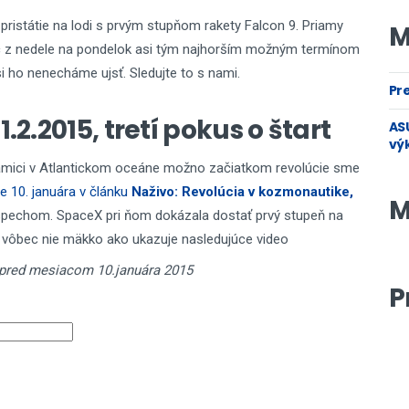
pristátie na lodi s prvým stupňom rakety Falcon 9. Priamy
M
c z nedele na pondelok asi tým najhorším možným termínom
i ho nenecháme ujsť. Sledujte to s nami.
Pre
.2.2015, tretí pokus o štart
ASU
vý
pramici v Atlantickom oceáne možno začiatkom revolúcie sme
e 10. januára v článku
Naživo: Revolúcia v kozmonautike,
M
úspechom. SpaceX pri ňom dokázala dostať prvý stupeň na
e, vôbec nie mäkko ako ukazuje nasledujúce video
 pred mesiacom 10.januára 2015
P