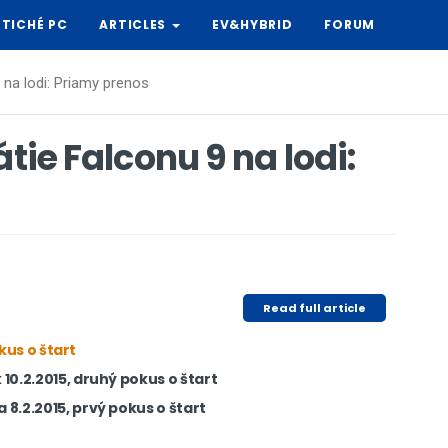
TICHÉ PC
ARTICLES
EV&HYBRID
FORUM
 na lodi: Priamy prenos
átie Falconu 9 na lodi:
Read full article
kus o štart
0.2.2015, druhý pokus o štart
.2.2015, prvý pokus o štart