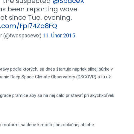
 the suspected
@SpaceX
as been reporting wave
eet since Tue. evening.
er.com/FpI74Za8FQ
er (@twcspacewx)
11. Únor 2015
ávy podľa ktorých, sa dnes štartuje napriek silnej búrke v
nesenie Deep Space Climate Observatory (DSCOVR) a tú už
grade pramice aby sa na nej dalo pristávať pri akýchkoľvek
mi motormi sa derie k modrej bezoblačnej oblohe.