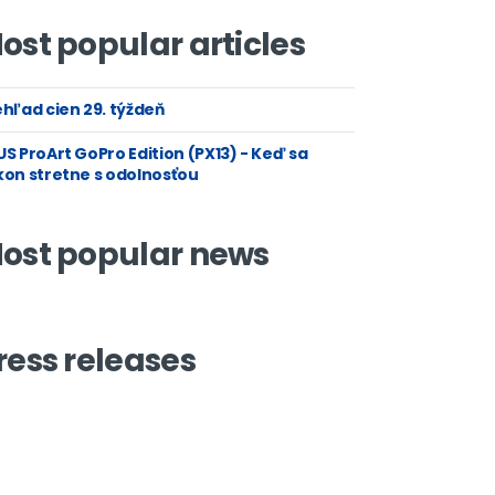
ost popular articles
hľad cien 29. týždeň
S ProArt GoPro Edition (PX13) - Keď sa
kon stretne s odolnosťou
ost popular news
ress releases