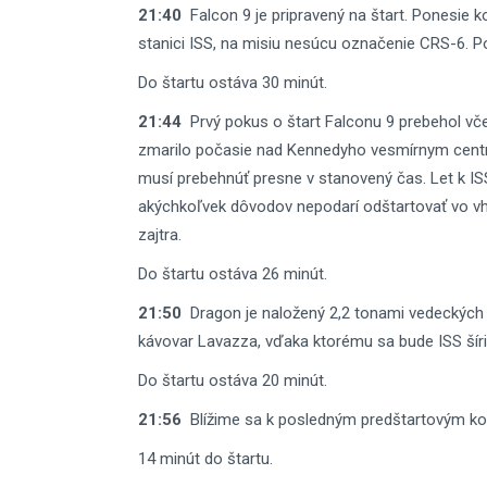
21:40
Falcon 9 je pripravený na štart. Ponesie 
stanici ISS, na misiu nesúcu označenie CRS-6. P
Do štartu ostáva 30 minút.
21:44
Prvý pokus o štart Falconu 9 prebehol vče
zmarilo počasie nad Kennedyho vesmírnym centrom
musí prebehnúť presne v stanovený čas. Let k IS
akýchkoľvek dôvodov nepodarí odštartovať vo vh
zajtra.
Do štartu ostáva 26 minút.
21:50
Dragon je naložený 2,2 tonami vedeckých m
kávovar Lavazza, vďaka ktorému sa bude ISS šíri
Do štartu ostáva 20 minút.
21:56
Blížime sa k posledným predštartovým kon
14 minút do štartu.