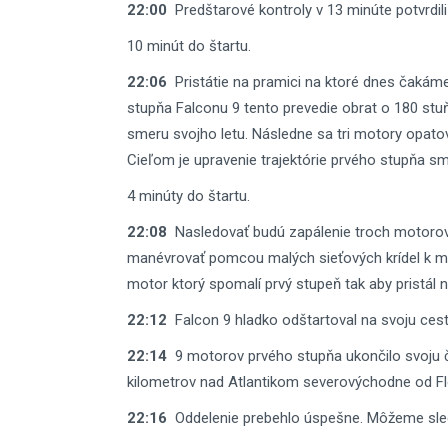
22:00
Predštarové kontroly v 13 minúte potvrdili
10 minút do štartu.
22:06
Pristátie na pramici na ktoré dnes čakám
stupňa Falconu 9 tento prevedie obrat o 180 stuň
smeru svojho letu. Následne sa tri motory opato
Cieľom je upravenie trajektórie prvého stupňa sm
4 minúty do štartu.
22:08
Nasledovať budú zapálenie troch motorov o
manévrovať pomcou malých sieťových krídel k mies
motor ktorý spomalí prvý stupeň tak aby pristál 
22:12
Falcon 9 hladko odštartoval na svoju cest
22:14
9 motorov prvého stupňa ukončilo svoju či
kilometrov nad Atlantikom severovýchodne od Fl
22:16
Oddelenie prebehlo úspešne. Môžeme sled