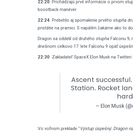
22:20
Prichádzajú prvé informácie o prvom stupn
boostback manéver.
22:24
Prebehlo aj spomalenie prvého stupňa dru
pristátie na pramici. S napätím čakáme ako to do
Dragon sa oddelil od druhého stupňa Falconu 9, ro
dnešnom celkovo 17. lete Falconu 9 opäť úspešn
22:30
Zakladateľ SpaceX Elon Musk na Twitteri 
Ascent successful
Station. Rocket la
hard 
— Elon Musk (
Vo voľnom preklade "
Výstup úspešný. Dragon na 