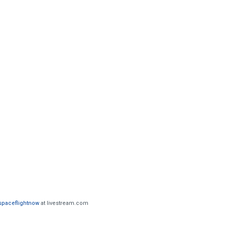
spaceflightnow
at livestream.com