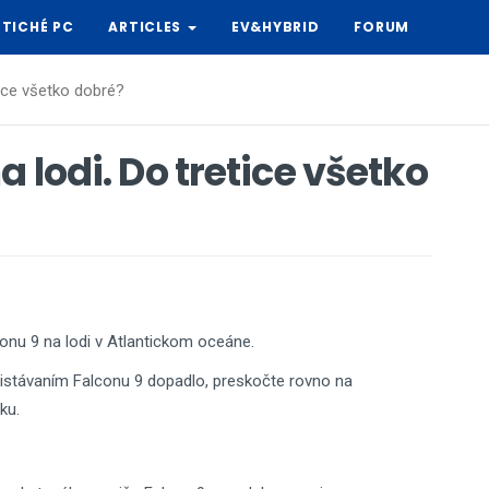
TICHÉ PC
ARTICLES
EV&HYBRID
FORUM
tice všetko dobré?
a lodi. Do tretice všetko
onu 9 na lodi v Atlantickom oceáne.
pristávaním Falconu 9 dopadlo, preskočte rovno na
ku.