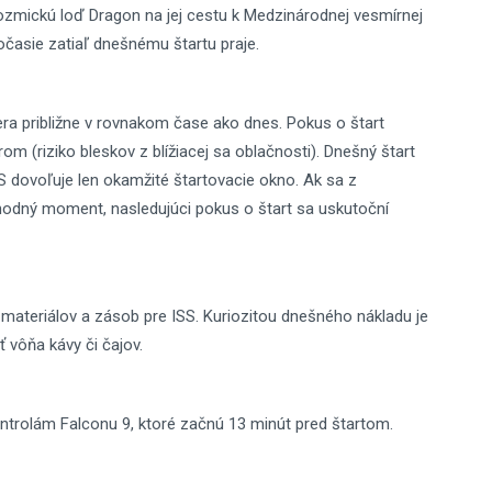
kozmickú loď Dragon na jej cestu k Medzinárodnej vesmírnej
očasie zatiaľ dnešnému štartu praje.
ra približne v rovnakom čase ako dnes. Pokus o štart
 (riziko bleskov z blížiacej sa oblačnosti). Dnešný štart
S dovoľuje len okamžité štartovacie okno. Ak sa z
odný moment, nasledujúci pokus o štart sa uskutoční
ateriálov a zásob pre ISS. Kuriozitou dnešného nákladu je
ť vôňa kávy či čajov.
trolám Falconu 9, ktoré začnú 13 minút pred štartom.