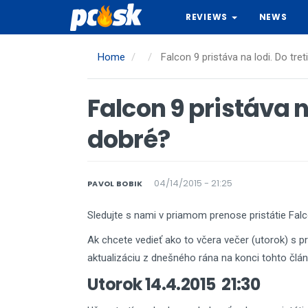
Skip
REVIEWS
NEWS
to
main
content
Home
Falcon 9 pristáva na lodi. Do tre
Falcon 9 pristáva n
dobré?
04/14/2015 - 21:25
PAVOL BOBIK
Sledujte s nami v priamom prenose pristátie Falc
Ak chcete vedieť ako to včera večer (utorok) s 
aktualizáciu z dnešného rána na konci tohto člán
Utorok 14.4.2015 21:30