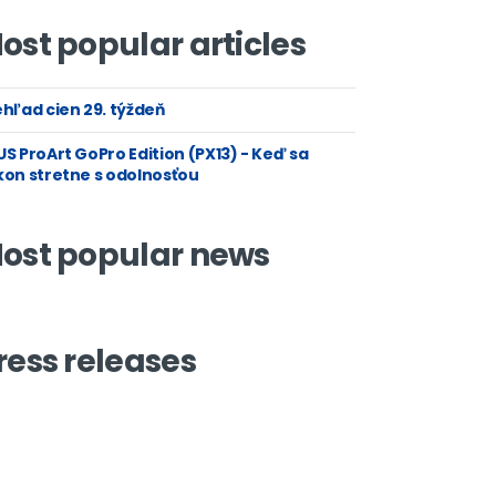
ost popular articles
hľad cien 29. týždeň
S ProArt GoPro Edition (PX13) - Keď sa
kon stretne s odolnosťou
ost popular news
ress releases