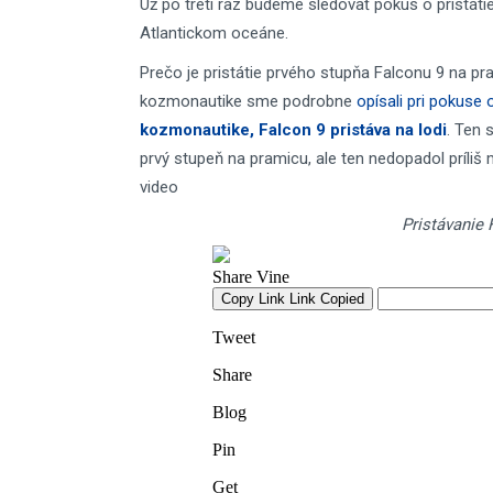
Už po tretí raz budeme sledovať pokus o pristát
Atlantickom oceáne.
Prečo je pristátie prvého stupňa Falconu 9 na p
kozmonautike sme podrobne
opísali pri pokuse 
kozmonautike, Falcon 9 pristáva na lodi
. Ten 
prvý stupeň na pramicu, ale ten nedopadol príli
video
Pristávanie 