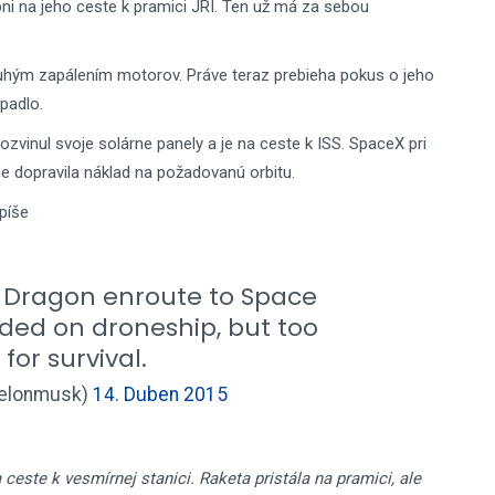
i na jeho ceste k pramici JRI. Ten už má za sebou
hým zapálením motorov. Práve teraz prebieha pokus o jeho
padlo.
zvinul svoje solárne panely a je na ceste k ISS. SpaceX pri
e dopravila náklad na požadovanú orbitu.
píše
. Dragon enroute to Space
nded on droneship, but too
for survival.
@elonmusk)
14. Duben 2015
ceste k vesmírnej stanici. Raketa pristála na pramici, ale