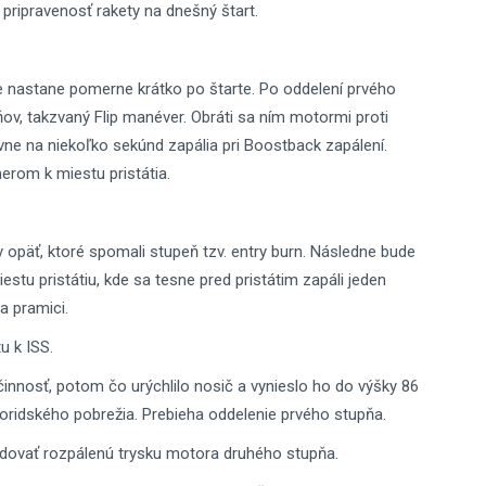
 pripravenosť rakety na dnešný štart.
e nastane pomerne krátko po štarte. Po oddelení prvého
ov, takzvaný Flip manéver. Obráti sa ním motormi proti
vne na niekoľko sekúnd zapália pri Boostback zapálení.
erom k miestu pristátia.
päť, ktoré spomali stupeň tzv. entry burn. Následne bude
tu pristátiu, kde sa tesne pred pristátim zapáli jeden
na pramici.
u k ISS.
nnosť, potom čo urýchlilo nosič a vynieslo ho do výšky 86
oridského pobrežia. Prebieha oddelenie prvého stupňa.
ovať rozpálenú trysku motora druhého stupňa.