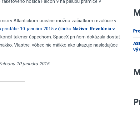
ie raketového nosiča Falcon 9 na palubu pramice v
M
ramici v Atlantickom oceáne možno začiatkom revolúcie v
o pristátie 10. januára 2015 v článku
Naživo: Revolúcia v
Pre
skončil takmer úspechom. SpaceX pri ňom dokázala dostať
ASU
š mäkko. Vlastne, vôbec nie mäkko ako ukazuje nasledujúce
vý
Falconu 10.januára 2015
M
P