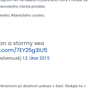
stupňom len na hladinu rozbúreného mora. Pristátie sa
ánovaného miesta pristátia.
úreného Atlantického oceánu
on a stormy sea
er.com/7EY25g3IU5
@elonmusk)
12. Únor 2015
ptimizmom pri dnešnom pokuse o štart. Sledujte ho v