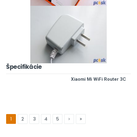
Špecifikácie
Xiaomi Mi WiFi Router 3C
IEEE® 802.11 b/g/n 2.4GHz
Wi-Fi štandardy
IEEE® 802.11n 5GHz
Maximálna rýchlosť Wi-Fi
300 Mbps
Wi-Fi pásma
2 súčasné pásma 2x2 (2,4GHz),
1
2
3
4
5
Ethernet porty
3x 10/100Mbps (2x LAN + 1x 