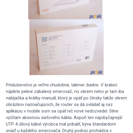
Príslušenstvo je veľmi chudobné, takmer žiadne. V krabici
nájdete pekne zabalený smerovač, no okrem neho je tam iba
nabíjačka a krátky manuál, ktorý je opäť po čínsky takže okrem
obrázkov naznačujúcich, že router sa dá ovládať aj cez
aplikáciu v mobile som sa opäť nič nové nedozvedel. Silne
vyčítam absenciu sieťového kábla. Aspoň ten najobyčajnejší
UTP 4-žilový kábel výrobca mal pribaliť, býva štandardom
snáď u každého smerovača. Druhý podraz prichádza v