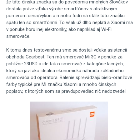
že táto čínska značka sa do povedomia mnohých Slovákov
dostala práve vďaka výrobe smartfónov s atraktívnym
pomerom cena/výkon a mnoho ľudí má stále túto značku
spätú len so smartfónmi. To však už dlho neplatí a Xiaomi má
v ponuke horu inej elektroniky, ako napríklad aj Wi-Fi
smerovače.
K tomu dnes testovanému sme sa dostali vďaka asistencii
obchodu Gearbest. Ten má smerovač Mi 3C v ponuke za
približne 23USD a ide tak o smerovač z kategórie lacných,
ktorý sa javí ako ideálna ekonomická náhrada základného
smerovača od operátora. Balenie sprevádzajú bielo-oranžové
farby typické pre Mi značku Xiaomi a mnoho čínskych
popisov, z ktorých som sa pravdupovediac nič nedozvedel.