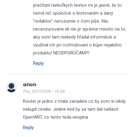
prečítaní niekoľkých testov mi je jasné, že to
nemá nič spoločné s testovaním a daný
"redaktor" nerozumie o čom píše. Nie,
necenzurovane.sk nie je správne miesto na to,
aby som tam niekedy hľadal informácie a
využíval ich pri rozhodovaní o kúpe nejakého
produktu! NEODPORÚČAM!!!
Reply
anon
Thu, 11/07/2019 - 14:29
Router je jedno z mala zariadeni co by som si nikdy
nekupil cinske. Jedine ked by sa tam dal natlacit
OpenWRT, co tento teda nesplna.
Reply