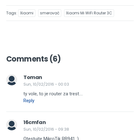
USB porty
žiadne
Tags
Xiaomi
smerovač
Xiaomi Mi WiFi Router 3C
Procesor
MediaTek MT7628N
Pamäť
64 MB RAM + 16 MB ROM
Rozmery
195 x 107 x 178,9 mm (š x h x v
Hmotnosť
241 g
Comments (6)
Cena
cca 20€
Stránka produktu
Xiaomi Mi WiFi Router 3C
Toman
Sun, 10/02/2016 - 00:03
ty vole, to je router za trest....
Reply
16cmfan
Sun, 10/02/2016 - 09:38
Otestujte MikroTik RB941 :)