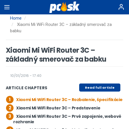
Skip
to
main
Home
content
Xiaomi Mi WiFi Router 3C – základný smerovač za
babku
Xiaomi Mi WiFi Router 3C –
základný smerovač za babku
10/01/2016 - 17:40
ARTICLE CHAPTERS
Read full article
1
Xiaomi Mi WiFi Router 3C – Rozbalenie, špecifikácie
2
Xiaomi Mi WiFi Router 3C – Predstavenie
3
Xiaomi Mi WiFi Router 3C – Prvé zapojenie, webové
rozhranie