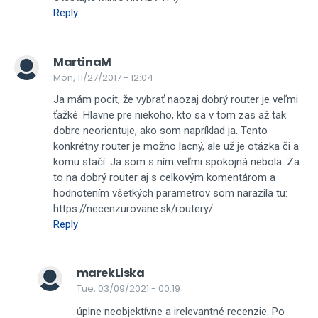
Reply
MartinaM
Mon, 11/27/2017 - 12:04
Ja mám pocit, že vybrať naozaj dobrý router je veľmi
ťažké. Hlavne pre niekoho, kto sa v tom zas až tak
dobre neorientuje, ako som napríklad ja. Tento
konkrétny router je možno lacný, ale už je otázka či a
komu stačí. Ja som s ním veľmi spokojná nebola. Za
to na dobrý router aj s celkovým komentárom a
hodnotením všetkých parametrov som narazila tu:
https://necenzurovane.sk/routery/
Reply
marekLiska
Tue, 03/09/2021 - 00:19
úplne neobjektívne a irelevantné recenzie. Po