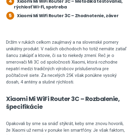
4
Xiaomi Mi WiFi Router 3C – Metodika testovania,
rýchlosť Wi-Fi, spotreba
5
Xiaomi Mi WiFi Router 3C – Zhodnotenie, záver
Držím v rukách celkom zaujímavý a na slovenské pomery
unikátny produkt. V našich obchodoch ho totiž nemáte zatiaľ
šancu zakúpiť a ktovie, či sa to niekedy zmení. Reč je o
smerovači Mi 3C od spoločnosti Xiaomi, ktorá rozhodne
nepatrí medzi tradičných výrobcov príslušenstva pre
počítačové siete. Za necelých 25€ však ponúkne vysoký
dosah, 4 antény a slušné rýchlosti.
Xiaomi Mi WiFi Router 3C – Rozbalenie,
špecifikácie
Opakovali by sme sa snáď stýkrát, keby sme znovu hovorili,
že Xiaomi už nemá v ponuke len smartfóny. Je však faktom,