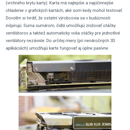
(vrchného krytu karty). Karta má najlepšie a najúčinnejšie
chladenie v grafických kartách, aké som kedy mohol testovať.
Dovolím si tvrdiť, že ostatní výrobcovia sa v budúcnosti
inšpirujú. Suma sumárom, čidlá umožňujú znižovať otáčky
ventilátorov a taktiež automaticky volia otáčky pre jednotlivé
ventilátory nezávisle. Do určitej miery (pri nenáročných 3D
aplikáciách) umožňujú karte fungovať aj úplne pasívne.