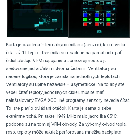
Karta je osadená 9 termálnymi čidlami (senzor), ktoré vedia
čítať až 11 teplôt. Dve čidlá sú osadené na pamätiach, päť
čidiel sleduje VRM napájanie a samozrejmosťou je
sledovanie jadra ďalšími dvoma čidlami. Ventilátory sú
riadené logikou, ktorá je závislá na jednotlivých teplotách.
Ventilátory sú úplne nezávislé – asymetrické. Na to aby ste
vedeli čítať teploty jednotlivých čidiel, musíte mať
nainštalovaný EVGA XOC, iné programy senzory nevedia čítať.
To isté platí o ovládaní otáčok. Karta je sama o sebe
extrémne tichá. Pri takte 1949 MHz malo jadro iba 65°C,
podobne sú na tom aj VRM obvody. Za výborný odvod tepla,
resp. teploty môže taktiež perforovaná mriežka backplate