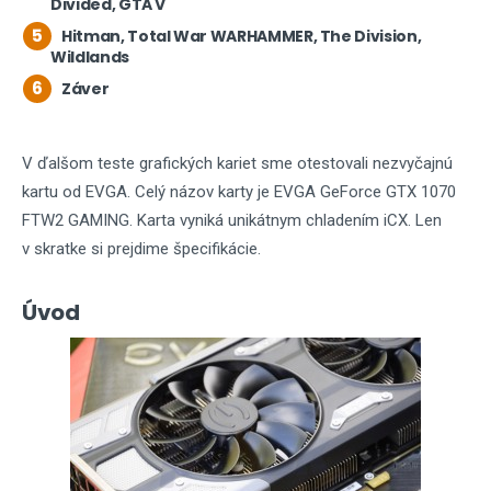
Divided, GTA V
5
Hitman, Total War WARHAMMER, The Division,
Wildlands
6
Záver
V ďalšom teste grafických kariet sme otestovali nezvyčajnú
kartu od EVGA. Celý názov karty je EVGA GeForce GTX 1070
FTW2 GAMING. Karta vyniká unikátnym chladením iCX. Len
v skratke si prejdime špecifikácie.
Úvod