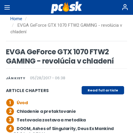
Skip
to
main
Home
content
EVGA GeForce GTX 1070 FTW2 GAMING - revolúcia v
chladení
EVGA GeForce GTX 1070 FTW2
GAMING - revolúcia v chladení
05/28/2017 - 06:38
JÁN KISTY
ARTICLE CHAPTERS
Read full article
1
Úvod
2
Chladenie a pretaktovanie
3
Testovacia zostava a metodika
4
DOOM, Ashes of Singularity, Deus Ex Mankind