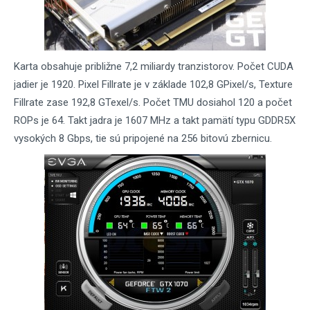
Karta obsahuje približne 7,2 miliardy tranzistorov. Počet CUDA
jadier je 1920. Pixel Fillrate je v základe 102,8 GPixel/s, Texture
Fillrate zase 192,8 GTexel/s. Počet TMU dosiahol 120 a počet
ROPs je 64. Takt jadra je 1607 MHz a takt pamätí typu GDDR5X
vysokých 8 Gbps, tie sú pripojené na 256 bitovú zbernicu.