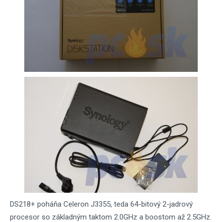
DS218+ poháňa Celeron J3355, teda 64-bitový 2-jadrový
procesor so základným taktom 2.0GHz a boostom až 2.5GHz.