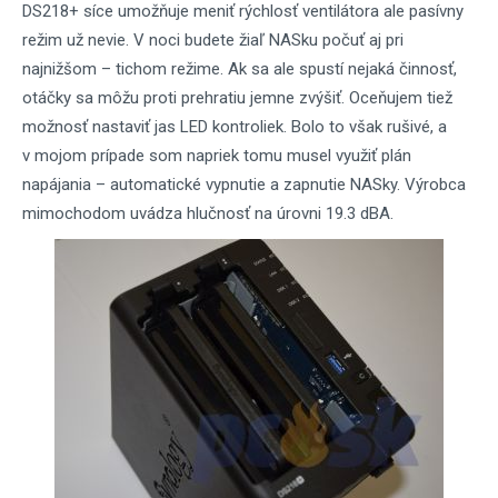
DS218+ síce umožňuje meniť rýchlosť ventilátora ale pasívny
režim už nevie. V noci budete žiaľ NASku počuť aj pri
najnižšom – tichom režime. Ak sa ale spustí nejaká činnosť,
otáčky sa môžu proti prehratiu jemne zvýšiť. Oceňujem tiež
možnosť nastaviť jas LED kontroliek. Bolo to však rušivé, a
v mojom prípade som napriek tomu musel využiť plán
napájania – automatické vypnutie a zapnutie NASky. Výrobca
mimochodom uvádza hlučnosť na úrovni 19.3 dBA.