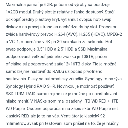
Maximálna pamäť je 6GB, pričom od výroby sa osadzuje
1×2GB modul. Druhý slot je relatívne ľahko dostupný. Stačí
odklopiť predný plastový kryt, vytiahnuť dvojicu hot-swap
diskov a na pravej strane sa nachádza druhý slot. Procesor
zvláda hardvérový prevod H.264 (AVC), H.265 (HEVC), MPEG-2
a VC-1, maximálne v 4K pri 30 snímkach za sekundu. Hot-
swap podporuje 3.5“ HDD a 2.5“ HDD a SSD. Maximálna
podporovaná veľkosť jedného zväzku je 108TB, pričom
oficiálne sú podporované zatiaľ 2×16TB disky. Tie je možné
samozrejme nastaviť do RAIDu už počas prvotného
nastavenia. Disky sa automaticky zrkadlia. Synology to nazýva
Synology Hybrid RAID SHR. Novinkou je možnosť používať
SSD TRIM. RAID samozrejme nie je možné po nainštalovaní
nijako meniť. V NASke som mal osadený 1TB WD RED + 1TB
WD Purple. Osobne odporúčam na zápis skôr WD Purple než
klasický RED, ale je to na vás. Ventilátor je klasický 92
milimetrov, avšak pri testovaní som prišiel na to, že je hlučný