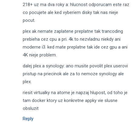
218+ uz ma dva roky a: hlucnost odporucam este raz
co pocujete ale ked vyberiem disky tak nas nieje
pocut.
plex ak nemate zaplatene preplatne tak trancoding
prebieha cez cpu a pri. 4k to nezvladnu niekdy ani
moderne i3. ked mate preplatne tak ide cez gpu a ani
4K nieje problem.
dalej plex a synology: ano musite povolit plex userovi
pristup na priecinok ale za to nemoze synology ale
plex.
riesit virtualky na atome je napzaj hlupost, od toho je
tam docker ktory uz konkretne appky vie slusne
obsluzit
Reply