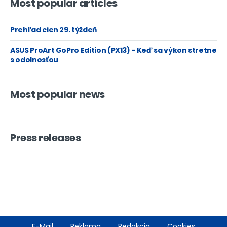
Most popular articles
Prehľad cien 29. týždeň
ASUS ProArt GoPro Edition (PX13) - Keď sa výkon stretne
s odolnosťou
Most popular news
Press releases
Footer
E-Mail
Reklama
Redakcia
Cookies