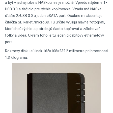
a byť v jednej izbe s NASkou nie je možné. Vpredu nájdeme 1×
USB 3.0 a tlačidlo pre rýchle kopírovanie. Vzadu má NASka
ďalšie 2×USB 3.0 a jeden eSATA port. Osobne mi absentuje
čítačka SD kariet /microSD. Tú určite využijú hlavne fotografi,
ktorí chcú rýchlo a potrebujú často kopírovať a zálohovať
fotky a videá. Okrem toho je tu jeden gigabitový ethernetový
port.
Rozmery disku sú inak 165×108×232.2 milimetra pri hmotnosti
1.3 kilogramu.