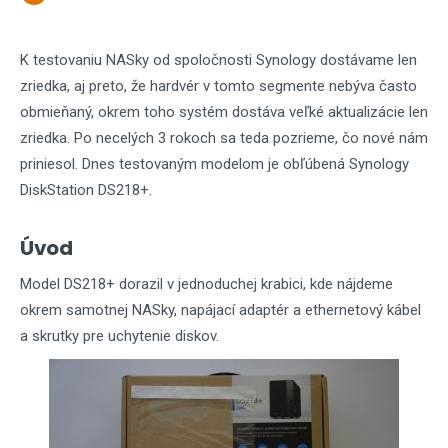
K testovaniu NASky od spoločnosti Synology dostávame len
zriedka, aj preto, že hardvér v tomto segmente nebýva často
obmieňaný, okrem toho systém dostáva veľké aktualizácie len
zriedka. Po necelých 3 rokoch sa teda pozrieme, čo nové nám
priniesol. Dnes testovaným modelom je obľúbená Synology
DiskStation DS218+.
Úvod
Model DS218+ dorazil v jednoduchej krabici, kde nájdeme
okrem samotnej NASky, napájací adaptér a ethernetový kábel
a skrutky pre uchytenie diskov.