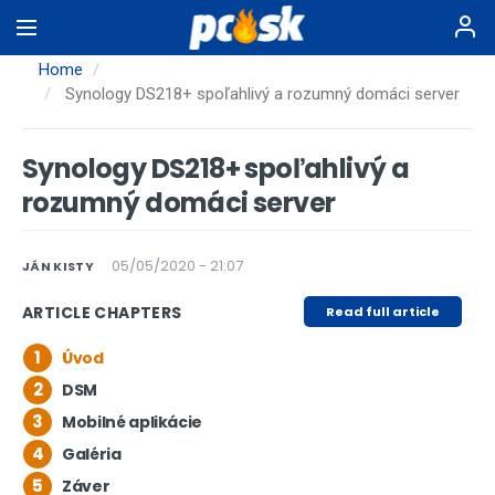
Skip
to
main
Home
content
Synology DS218+ spoľahlivý a rozumný domáci server
Synology DS218+ spoľahlivý a
rozumný domáci server
05/05/2020 - 21:07
JÁN KISTY
ARTICLE CHAPTERS
Read full article
1
Úvod
2
DSM
3
Mobilné aplikácie
4
Galéria
5
Záver