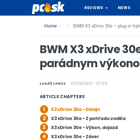
Skip
REVIEWS
NEWS
to
main
content
Home
BWM X3 xDrive 30e – plug-in hy
BWM X3 xDrive 30e 
parádnym výkon
01/29/2021 - 07:24
LUKÁŠ LANCZ
ARTICLE CHAPTERS
1
X3 xDrive 30e - Dizajn
2
X3 xDrive 30e - Z pohľadu vodiča
3
X3 xDrive 30e - Výkon, dojazd
4
X3 xDrive 30e - Záver