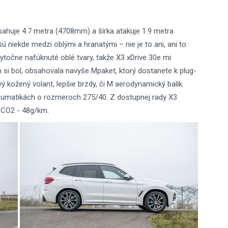
sahuje 4.7 metra (4708mm) a šírka atakuje 1.9 metra
 niekde medzi oblými a hranatými – nie je to ani, ani to.
ytočne nafúknuté oblé tvary, takže X3 xDrive 30e mi
 si bol, obsahovala navyše Mpaket, ktorý dostanete k plug-
ý kožený volant, lepšie brzdy, či M aerodynamický balík.
neumatikách o rozmeroch 275/40. Z dostupnej rady X3
e CO2 - 48g/km.