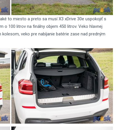
ké to miesto a preto sa musí X3 xDrive 30e uspokojiť s
 o 100 litrov na finálny objem 450 litrov. Veko hlavnej
 kolesom, veko pre nabíjanie batérie zase nad predným