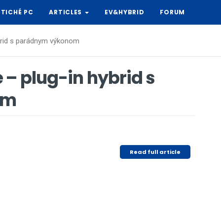
TICHÉ PC
ARTICLES
EV&HYBRID
FORUM
brid s parádnym výkonom
– plug-in hybrid s
om
Read full article