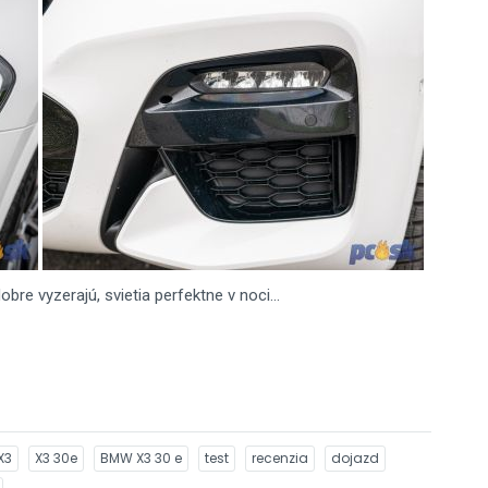
bre vyzerajú, svietia perfektne v noci...
X3
X3 30e
BMW X3 30 e
test
recenzia
dojazd