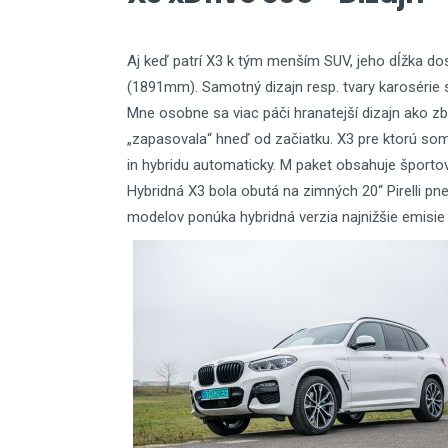
Aj keď patrí X3 k tým menším SUV, jeho dĺžka do
(1891mm). Samotný dizajn resp. tvary karosérie sú
Mne osobne sa viac páči hranatejší dizajn ako zb
„zapasovala“ hneď od začiatku. X3 pre ktorú som
in hybridu automaticky. M paket obsahuje športov
Hybridná X3 bola obutá na zimných 20“ Pirelli p
modelov ponúka hybridná verzia najnižšie emisi