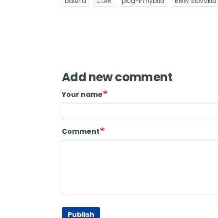
batéria
CLAR
plug-in hybrid
BMW Slovakia
Add new comment
Your name
Comment
Publish