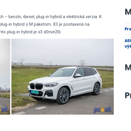
M
– benzín, diesel, plug-in hybrid a elektrická verzia. K
 plug-in hybrid s M paketom. X3 je postavená na
Pre
o plug-in hybrid je x3 xDrive20i.
ASU
vý
M
P