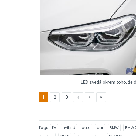
LED svetlá okrem toho, že do
1
2
3
4
Tags
EV
hyibrid
auto
car
BMW
BMW 