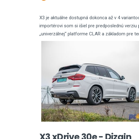
X3 je aktuálne dostupná dokonca až v 4 variantoch 
importérovi som si išiel pre predposlednú verziu
„univerzálnej“ platforme CLAR a základom pre tent
X3 xDrive 30e - Dizajn