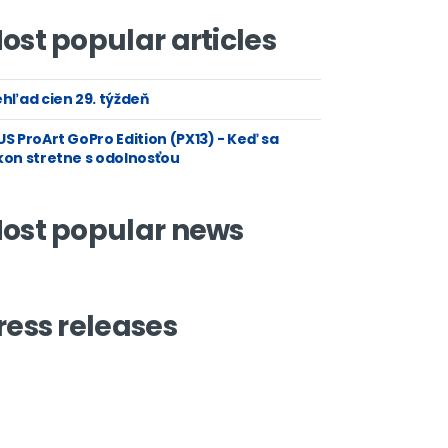
ost popular articles
hľad cien 29. týždeň
S ProArt GoPro Edition (PX13) - Keď sa
kon stretne s odolnosťou
ost popular news
ress releases