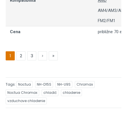
Kompatibilita
AMD
AM4/AM3/AM3
FM2/FM1
Cena
približne 70 eur
1
2
3
Tags
Noctua
NH-D15S
NH-U9S
Chromax
Noctua Chromax
chladič
chladenie
vzduchove chladenie