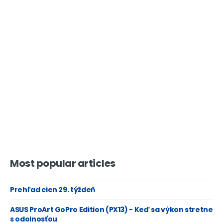
Most popular articles
Prehľad cien 29. týždeň
ASUS ProArt GoPro Edition (PX13) - Keď sa výkon stretne
s odolnosťou