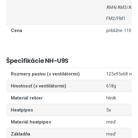
AM4/AM3/AM3
FM2/FM1
Cena
približne 110 eu
Špecifikácie NH-U9S
Rozmery pasívu (s ventilátormi)
125x95x68 mm (
Hmotnosť (s ventilátormi)
618g
Materiál rebier
hliník
Heatpipes
5x
Materiál heatpipes
meď
Základňa
meď