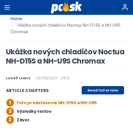
Skip
to
main
Home
content
Ukážka nových chladičov Noctua NH-D15S a NH-U9S
Chromax
Ukážka nových chladičov Noctua
NH-D15S a NH-U9S Chromax
02/08/2021 - 09:12
LUKÁŠ LANCZ
ARTICLE CHAPTERS
Read full article
1
Foto predstavenie NH-D15S a NH-U9S
2
Výsledky testov
3
Záver