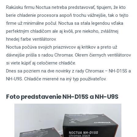
Rakúsku firmu Noctua netreba predstavovať, tipujem, že kto
berie chladenie procesora aspoň trochu vážnejšie, tak o tejto
firme už minimálne počul. Noctua sa stala legendou vďaka
perfektným chladičom ale aj kvôli, pre niekoho, zvláštnej
hnedej farbe ventilátorov.
Noctua počúva svojich priaznivcov aj kritikov a preto už
dávnejšie prišla s radou Chromax. Okrem čiernych ventilátorov
si viete kúpiť aj celočierne chladiče.
Dnes sa pozriem na dve novinky z rady Chromax – NH-D15S a
NH-U9S. Chladiče mierené na iný typ používateľov.
Foto predstavenie NH-D15S a NH-U9S