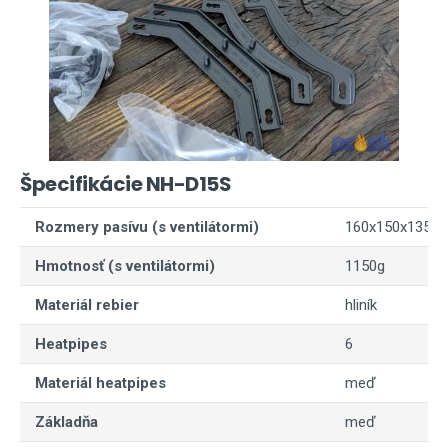
Špecifikácie NH-D15S
Rozmery pasívu (s ventilátormi)
160x150x135 mm
Hmotnosť (s ventilátormi)
1150g
Materiál rebier
hliník
Heatpipes
6
Materiál heatpipes
meď
Základňa
meď