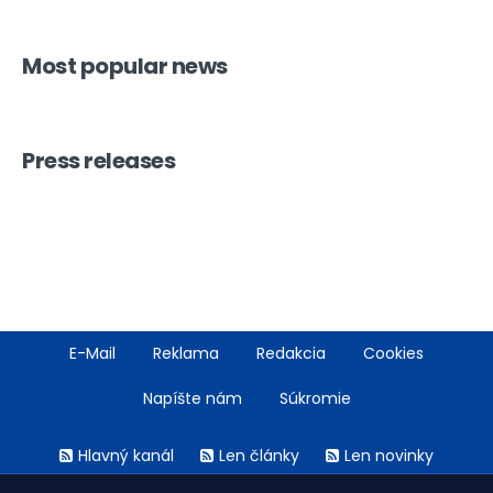
Most popular news
Press releases
Footer
E-Mail
Reklama
Redakcia
Cookies
menu
Napíšte nám
Súkromie
Rss
Hlavný kanál
Len články
Len novinky
menu