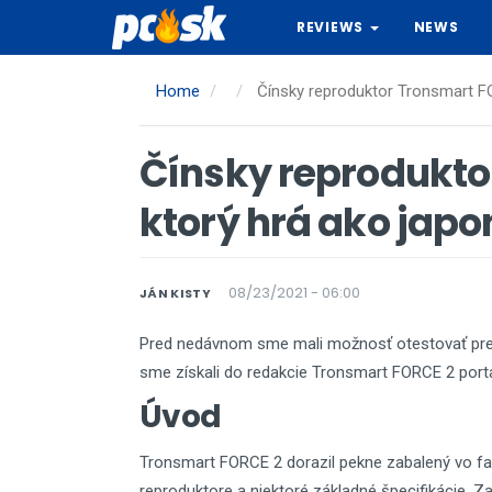
Skip
REVIEWS
NEWS
to
main
content
Home
Čínsky reproduktor Tronsmart FO
Čínsky reprodukto
ktorý hrá ako japo
08/23/2021 - 06:00
JÁN KISTY
Pred nedávnom sme mali možnosť otestovať pre
sme získali do redakcie Tronsmart FORCE 2 port
Úvod
Tronsmart FORCE 2 dorazil pekne zabalený vo far
reproduktore a niektoré základné špecifikácie. Z