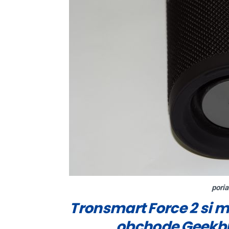
pori
Tronsmart Force 2 si 
obchode Geekbu