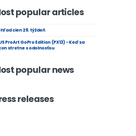
ost popular articles
hľad cien 29. týždeň
S ProArt GoPro Edition (PX13) - Keď sa
kon stretne s odolnosťou
ost popular news
ress releases