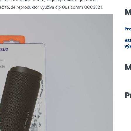
tiež to, že reproduktor využíva čip Qualcomm QCC3021.
M
Pre
ASU
vý
M
P