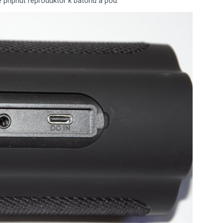
é pripnúť reproduktor k batohu a pod.