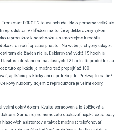
k Tronsmart FORCE 2 to asi nebude. Ide o pomerne veľký ale
h reproduktor. Vzhľadom na to, že aj deklarovaný výkon
ť ako reproduktor k notebooku a samozrejme k mobilu.
 dokáže ozvučiť aj väčší priestor. Na webe je chybný údaj, že
sti tam ale žiaden nie je. Deklarovaná výdrž 15 hodín je
0% hlasitosti dostaneme na slušných 12 hodín. Reproduktor sa
cez túto aplikáciu je možno tiež prepojiť až 100
ať, aplikáciu prakticky ani nepotrebujete. Prekvapili ma tiež
 Celkový hudobný dojem z reproduktora je veľmi dobrý.
 veľmi dobrý dojem. Kvalita spracovania je špičková a
oduktom. Samozrejme nemôžete očakávať nejaké extra basy
ra hlasových asistentov a taktiež možnosť telefonovať
ka zase zabezpečí celodňové prehrávanie hudby niekde v