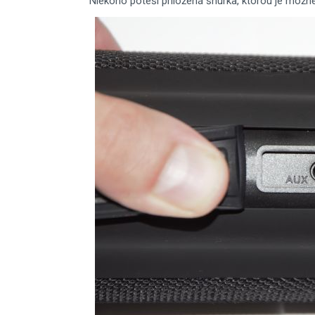
Niekoho poteší priložená šnúrka, ktorou je možn