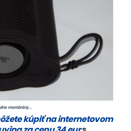
adne membrány...
môžete kúpiť na internetovom
ying za cenu 34 eur
s