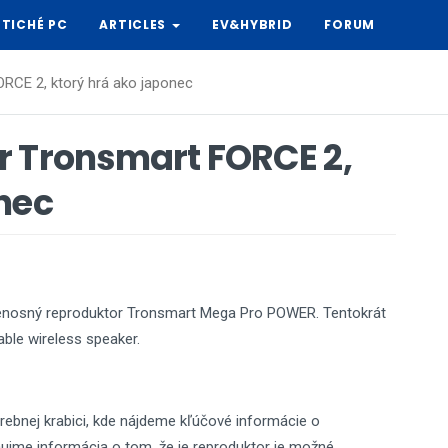
TICHÉ PC
ARTICLES
EV&HYBRID
FORUM
RCE 2, ktorý hrá ako japonec
r Tronsmart FORCE 2,
nec
nosný reproduktor Tronsmart Mega Pro POWER. Tentokrát
able wireless speaker.
ebnej krabici, kde nájdeme kľúčové informácie o
aujme informácia o tom, že je reproduktor je možné