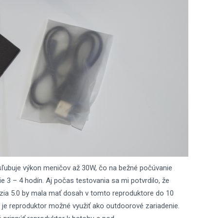
sľubuje výkon meničov až 30W, čo na bežné počúvanie
ie 3 – 4 hodín. Aj počas testovania sa mi potvrdilo, že
rzia 5.0 by mala mať dosah v tomto reproduktore do 10
 je reproduktor možné využiť ako outdoorové zariadenie.