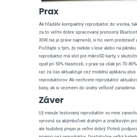
Prax
Ak hľadáte kompaktný reproduktor do vrecka, ta
za to veľmi dobre spracovaný prenosný Bluetoot
30W nie je práve najmenší, si ho viem predstavi
Počítajte s tým, že niekde v lese alebo na pikniku
reproduktor má slot pre mikroSD karty, v skutočno
opäť pri 50% hlasitosti, v praxi sa však pri 70-8
raz za čas aktualizuje cez mobilnú aplikáciu plus 
reproduktorov. Ak nechcete reproduktor aktualizov
basy, ak si vezmem do úvahy veľkosť zariadenia.
Záver
Už minule testovaný reproduktor vo mne zanechal
vyrovná sa akýmkoľvek drahým a značkovým pr
ale hudobný prejav je veľmi dobrý. Poteší podpo
priamo cez reproduktor. Dostatočne veľká bater