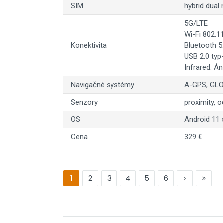
SIM
hybrid dual
5G/LTE
Wi-Fi 802.1
Konektivita
Bluetooth 5
USB 2.0 typ
Infrared: Á
Navigačné systémy
A-GPS, GLO
Senzory
proximity, o
OS
Android 11 
Cena
329 €
1
2
3
4
5
6