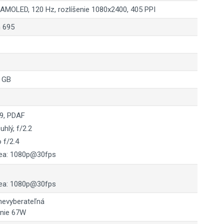
 AMOLED, 120 Hz, rozlíšenie 1080x2400, 405 PPI
 695
8 GB
.9, PDAF
uhlý, f/2.2
 f/2.4
ea: 1080p@30fps
ea: 1080p@30fps
nevyberateľná
anie 67W