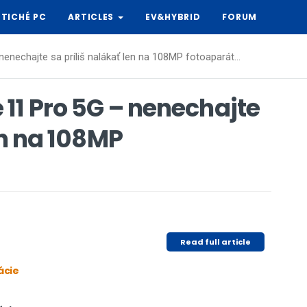
TICHÉ PC
ARTICLES
EV&HYBRID
FORUM
nechajte sa príliš nalákať len na 108MP fotoaparát...
11 Pro 5G – nenechajte
en na 108MP
Read full article
ácie