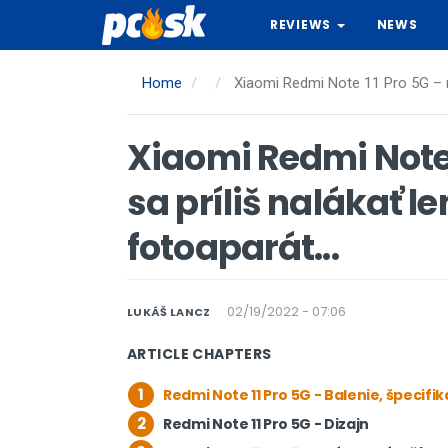
Skip
REVIEWS
NEWS
to
main
content
Home
Xiaomi Redmi Note 11 Pro 5G – ne
Xiaomi Redmi Note 
sa príliš nalákať l
fotoaparát...
02/19/2022 - 07:06
LUKÁŠ LANCZ
ARTICLE CHAPTERS
1
Redmi Note 11 Pro 5G - Balenie, špecifik
2
Redmi Note 11 Pro 5G - Dizajn