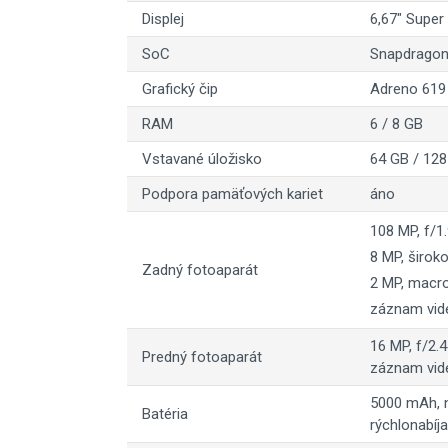
Displej
6,67" Super
SoC
Snapdragon
Grafický čip
Adreno 619
RAM
6 / 8 GB
Vstavané úložisko
64 GB / 12
Podpora pamäťových kariet
áno
108 MP, f/1
8 MP, široko
Zadný fotoaparát
2 MP, macro
záznam vid
16 MP, f/2.4
Predný fotoaparát
záznam vid
5000 mAh, 
Batéria
rýchlonabíj