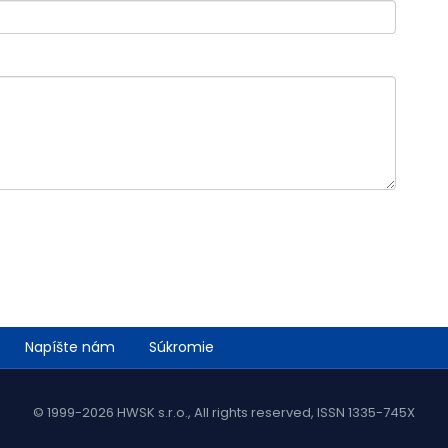
Napíšte nám
Súkromie
© 1999-2026 HWSK s.r.o., All rights reserved, ISSN 1335-745X