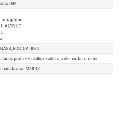
 nano SIM
1 a/b/g/n/ac
.1, A2DP, LE
-C
no
NASS, BDS, GALILEO
dtlačok prsta v tlačidle, okolité osvetlenie, barometer
s nadstavbou MIUI 13