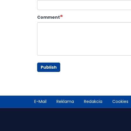
Comment
Publish
Footer
E-Mail
Reklama
Redakcia
Cookies
menu