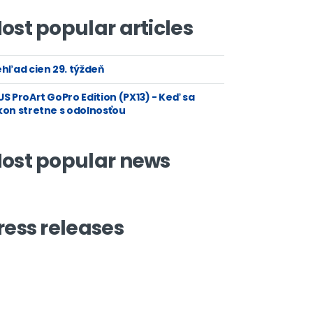
ost popular articles
hľad cien 29. týždeň
S ProArt GoPro Edition (PX13) - Keď sa
kon stretne s odolnosťou
ost popular news
ress releases