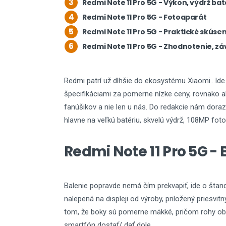
3
Redmi Note 11 Pro 5G - Výkon, výdrž bat
4
Redmi Note 11 Pro 5G - Fotoaparát
5
Redmi Note 11 Pro 5G - Praktické skúsen
6
Redmi Note 11 Pro 5G - Zhodnotenie, z
Redmi patrí už dlhšie do ekosystému Xiaomi...Ide
špecifikáciami za pomerne nízke ceny, rovnako 
fanúšikov a nie len u nás. Do redakcie nám doraz
hlavne na veľkú batériu, skvelú výdrž, 108MP fot
Redmi Note 11 Pro 5G - 
Balenie popravde nemá čím prekvapiť, ide o štand
nalepená na displeji od výroby, priložený priesvit
tom, že boky sú pomerne mäkké, pričom rohy oba
smartfón dostať/ dať dole.