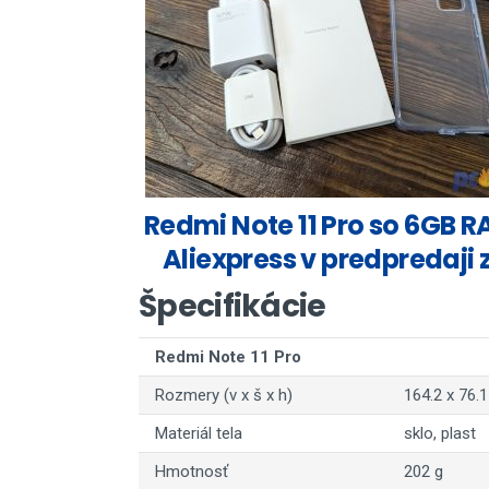
Redmi Note 11 Pro so 6GB 
Aliexpress v predpredaji 
Špecifikácie
Redmi Note 11 Pro
Rozmery (v x š x h)
164.2 x 76.
Materiál tela
sklo, plast
Hmotnosť
202 g