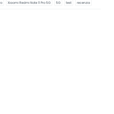
ro
Xiaomi Redmi Note 11 Pro 5G
5G
test
recenzia