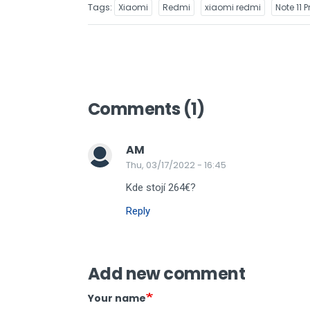
Tags
Xiaomi
Redmi
xiaomi redmi
Note 11 P
Comments (1)
AM
Thu, 03/17/2022 - 16:45
Kde stojí 264€?
Reply
Add new comment
Your name