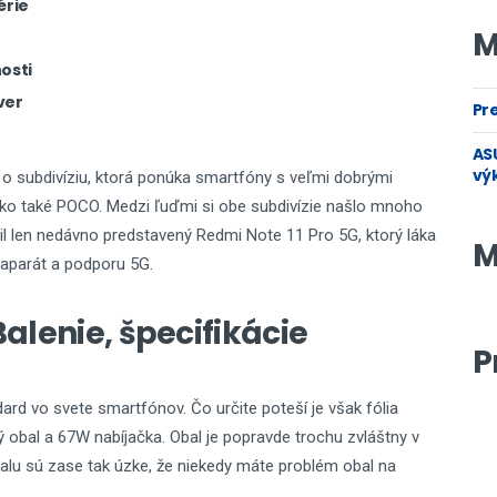
érie
M
osti
áver
Pre
ASU
vý
 o subdivíziu, ktorá ponúka smartfóny s veľmi dobrými
ako také POCO. Medzi ľuďmi si obe subdivízie našlo mnoho
il len nedávno predstavený Redmi Note 11 Pro 5G, ktorý láka
M
oaparát a podporu 5G.
Balenie, špecifikácie
P
ard vo svete smartfónov. Čo určite poteší je však fólia
ný obal a 67W nabíjačka. Obal je popravde trochu zvláštny v
lu sú zase tak úzke, že niekedy máte problém obal na