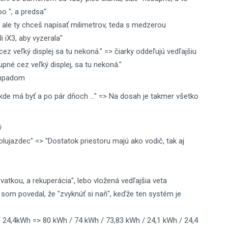
bo ", a predsa"
 ale ty chceš napísať milimetrov, teda s medzerou
 iX3, aby vyzerala"
z veľký displej sa tu nekoná." => čiarky oddeľujú vedľajšiu
né cez veľký displej, sa tu nekoná."
chpadom
de má byť a po pár dňoch ..." => Na dosah je takmer všetko
ý
lujazdec" => "Dostatok priestoru majú ako vodič, tak aj
ovatkou, a rekuperácia", lebo vložená vedľajšia veta
 som povedal, že "zvyknúť si naň", keďže ten systém je
 24,4kWh => 80 kWh / 74 kWh / 73,83 kWh / 24,1 kWh / 24,4