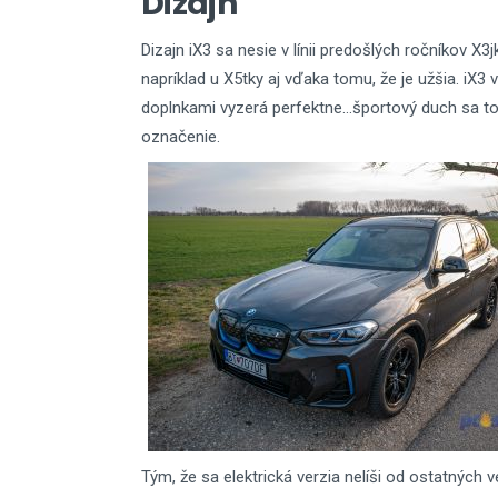
Dizajn
Dizajn iX3 sa nesie v línii predošlých ročníkov X3j
napríklad u X5tky aj vďaka tomu, že je užšia. iX3 
doplnkami vyzerá perfektne...športový duch sa t
označenie.
Tým, že sa elektrická verzia nelíši od ostatných 