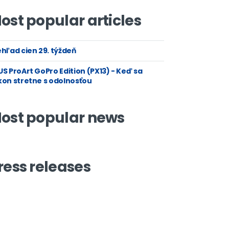
ost popular articles
hľad cien 29. týždeň
S ProArt GoPro Edition (PX13) - Keď sa
kon stretne s odolnosťou
ost popular news
ress releases