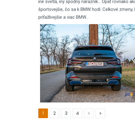
iné svetlá, iný spodný nárazník... Opäť rovnako a
športovejšie, čo sa k BMW hodí. Celkové zmeny, 
príťažlivejšie a viac BMW...
1
2
3
4