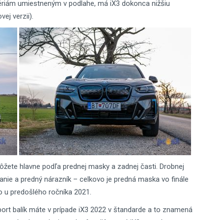
batériám umiestneným v podlahe, má iX3 dokonca nižšiu
ej verzii).
ôžete hlavne podľa prednej masky a zadnej časti. Drobnej
anie a predný nárazník – celkovo je predná maska vo finále
o u predošlého ročníka 2021.
ort balík máte v prípade iX3 2022 v štandarde a to znamená