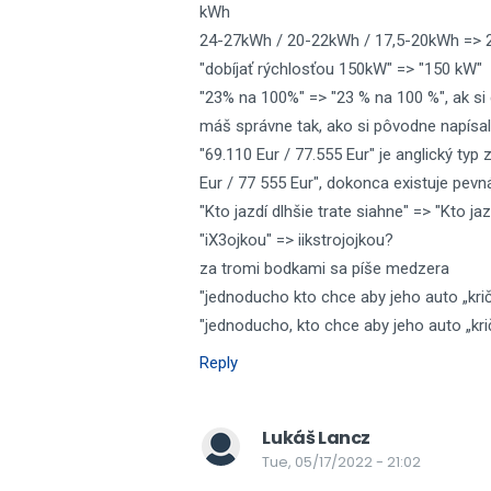
kWh
24-27kWh / 20-22kWh / 17,5-20kWh => 2
"dobíjať rýchlosťou 150kW" => "150 kW"
"23% na 100%" => "23 % na 100 %", ak si 
máš správne tak, ako si pôvodne napísal
"69.110 Eur / 77.555 Eur" je anglický typ
Eur / 77 555 Eur", dokonca existuje pev
"Kto jazdí dlhšie trate siahne" => "Kto jaz
"iX3ojkou" => iikstrojojkou?
za tromi bodkami sa píše medzera
"jednoducho kto chce aby jeho auto „kriča
"jednoducho, kto chce aby jeho auto „krič
Reply
Lukáš Lancz
Tue, 05/17/2022 - 21:02