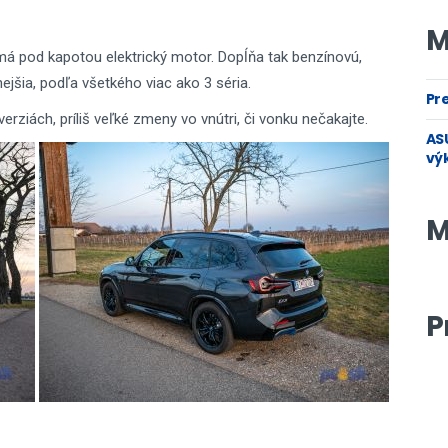
M
 má pod kapotou elektrický motor. Dopĺňa tak benzínovú,
nejšia, podľa všetkého viac ako 3 séria.
Pre
rziách, príliš veľké zmeny vo vnútri, či vonku nečakajte.
ASU
vý
M
P