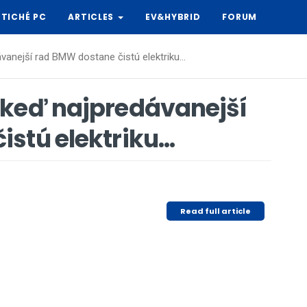
TICHÉ PC
ARTICLES
EV&HYBRID
FORUM
anejší rad BMW dostane čistú elektriku…
 keď najpredávanejší
istú elektriku…
Read full article