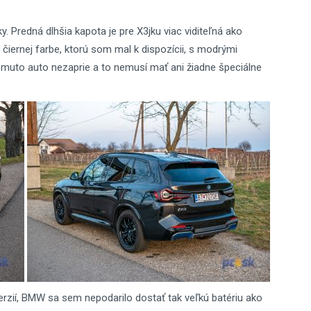
ky. Predná dlhšia kapota je pre X3jku viac viditeľná ako
v čiernej farbe, ktorú som mal k dispozícii, s modrými
omuto auto nezaprie a to nemusí mať ani žiadne špeciálne
verzií, BMW sa sem nepodarilo dostať tak veľkú batériu ako