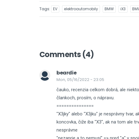
Tags
EV
elektroautomobily
BMW
iX3
BMW
Comments (4)
beardie
Mon, 05/16/2022 - 23:05
čauko, recenzia celkom dobrá, ale niekto
člankoch, prosím, o nápravu.
===============
"X3jky" alebo "X3jku" je nesprávny tvar, 
koncovka, čiže iba "X3", ak na tom ale trvá
nesprávne
"nezaprie a to nemusí" => pred "a" v spo