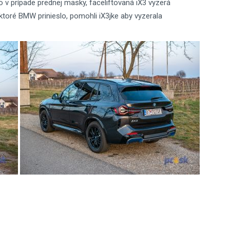
ko v prípade prednej masky, faceliftovaná iX3 vyzerá
ktoré BMW prinieslo, pomohli iX3jke aby vyzerala