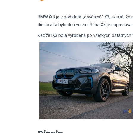
BMW iX3 je v podstate „obyčajná“ X3, akurát, že
dieslovú a hybridnú verziu. Séria X3 je napredáva
Keďže iX3 bola vyrobená po všetkých ostatných ve