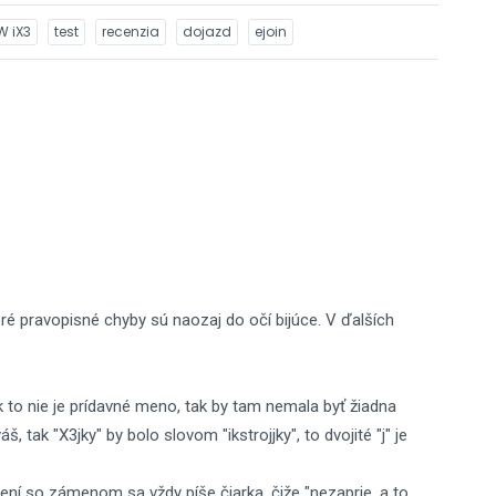
 iX3
test
recenzia
dojazd
ejoin
ré pravopisné chyby sú naozaj do očí bijúce. V ďalších
ak to nie je prídavné meno, tak by tam nemala byť žiadna
š, tak "X3jky" by bolo slovom "ikstrojjky", to dvojité "j" je
jení so zámenom sa vždy píše čiarka, čiže "nezaprie, a to