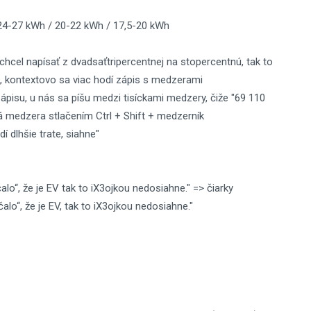
4-27 kWh / 20-22 kWh / 17,5-20 kWh
chcel napísať z dvadsaťtripercentnej na stopercentnú, tak to
, kontextovo sa viac hodí zápis s medzerami
 zápisu, u nás sa píšu medzi tisíckami medzery, čiže "69 110
ná medzera stlačením Ctrl + Shift + medzerník
dí dlhšie trate, siahne"
lo“, že je EV tak to iX3ojkou nedosiahne." => čiarky
alo“, že je EV, tak to iX3ojkou nedosiahne."