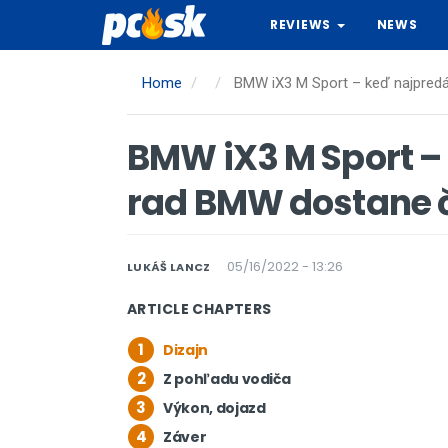
Skip
REVIEWS
NEWS
to
main
content
Home
BMW iX3 M Sport – keď najpredáv
BMW iX3 M Sport –
rad BMW dostane č
05/16/2022 - 13:26
LUKÁŠ LANCZ
ARTICLE CHAPTERS
1
Dizajn
2
Z pohľadu vodiča
3
Výkon, dojazd
4
Záver