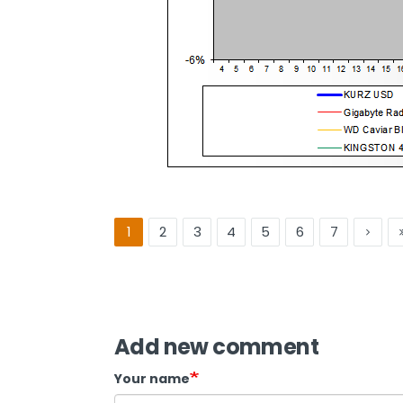
1
2
3
4
5
6
7
Add new comment
Your name