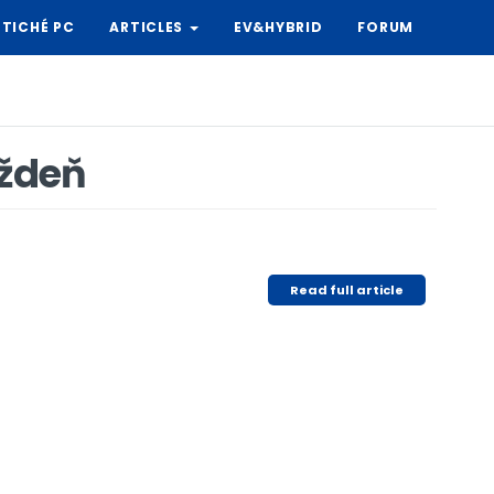
TICHÉ PC
ARTICLES
EV&HYBRID
FORUM
ýždeň
Read full article