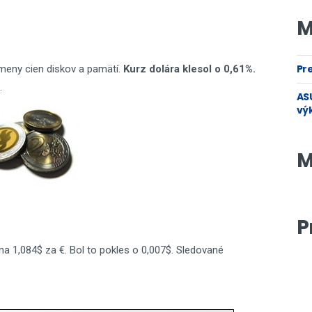
M
Pre
zmeny cien diskov a pamätí.
Kurz dolára klesol o 0,61%.
.
ASU
vý
M
P
na 1,084$ za €. Bol to pokles o 0,007$. Sledované