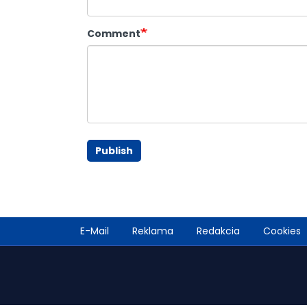
Comment
Publish
Footer
E-Mail
Reklama
Redakcia
Cookies
menu