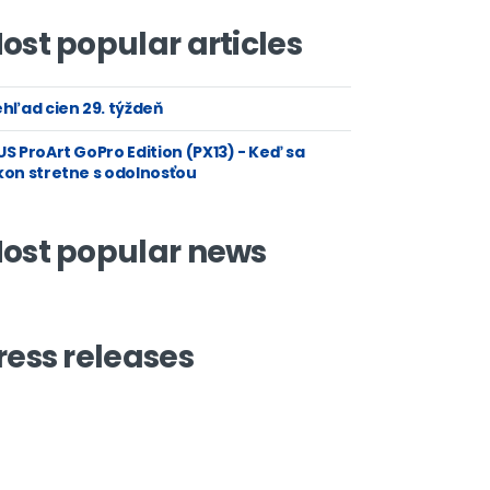
ost popular articles
hľad cien 29. týždeň
S ProArt GoPro Edition (PX13) - Keď sa
kon stretne s odolnosťou
ost popular news
ress releases