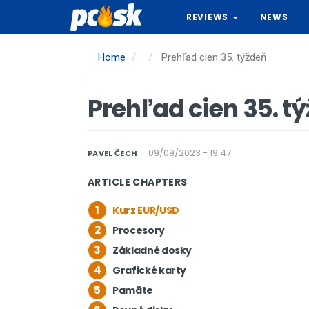
Skip
REVIEWS
NEWS
to
main
content
Home
Prehľad cien 35. týždeň
Prehľad cien 35. t
09/09/2023 - 19:47
PAVEL ČECH
ARTICLE CHAPTERS
1
Kurz EUR/USD
2
Procesory
3
Základné dosky
4
Grafické karty
5
Pamäte