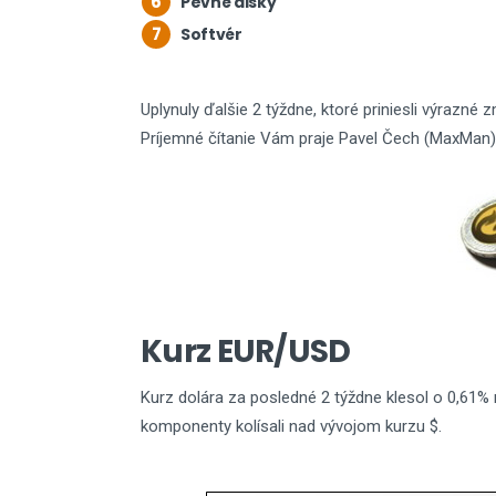
6
Pevné disky
7
Softvér
Uplynuly ďalšie 2 týždne, ktoré priniesli výrazné 
Príjemné čítanie Vám praje Pavel Čech (MaxMan)
Kurz EUR/USD
Kurz dolára za posledné 2 týždne klesol o 0,61% 
komponenty kolísali nad vývojom kurzu $.