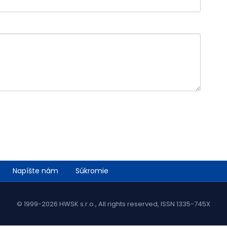
Napíšte nám
Súkromie
© 1999-2026 HWSK s.r.o., All rights reserved, ISSN 1335-745X