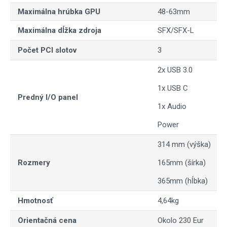
Maximálna hrúbka GPU
48-63mm
Maximálna dĺžka zdroja
SFX/SFX-L
Počet PCI slotov
3
2x USB 3.0
1x USB C
Predný I/O panel
1x Audio
Power
314 mm (výška)
Rozmery
165mm (šírka)
365mm (hĺbka)
Hmotnosť
4,64kg
Orientačná cena
Okolo 230 Eur