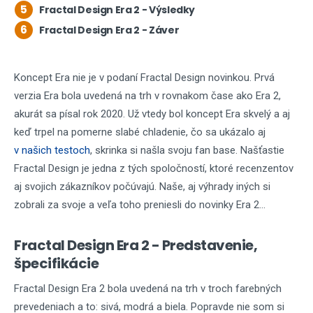
5
Fractal Design Era 2 - Výsledky
6
Fractal Design Era 2 - Záver
Koncept Era nie je v podaní Fractal Design novinkou. Prvá
verzia Era bola uvedená na trh v rovnakom čase ako Era 2,
akurát sa písal rok 2020. Už vtedy bol koncept Era skvelý a aj
keď trpel na pomerne slabé chladenie, čo sa ukázalo aj
v našich testoch
, skrinka si našla svoju fan base. Našťastie
Fractal Design je jedna z tých spoločností, ktoré recenzentov
aj svojich zákazníkov počúvajú. Naše, aj výhrady iných si
zobrali za svoje a veľa toho preniesli do novinky Era 2...
Fractal Design Era 2 - Predstavenie,
špecifikácie
Fractal Design Era 2 bola uvedená na trh v troch farebných
prevedeniach a to: sivá, modrá a biela. Popravde nie som si