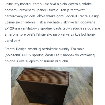
úplne istý modrou farbou ale sivá a biela vyzerá aj vďaka
hornému drevenému panelu skvelo...Ten je tentokrát
perforovaný po celej dĺžke vďaka čomu docielil Fractal Design
účinnejšie chladenie – ak aj necháte v skrinke len dodávane
2x120mm ventilátory v spodnej časti, teplý vzduch sa dostane
smerom hore oveľa ľahšie ako pri prvej verzii kde bol horný
panel plný.
Fractal Design zmenil aj rozloženie skrinky: Era mala
„položenú“ GPU v spodnej časti, Era 2 naopak vo vertikálnej
polohe s oveľa lepším prísunom vzduchu...