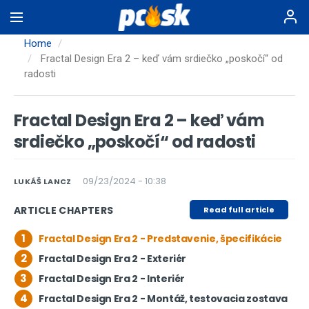
Skip
to
main
Home
content
Fractal Design Era 2 – keď vám srdiečko „poskočí“ od
radosti
Fractal Design Era 2 – keď vám
srdiečko „poskočí“ od radosti
09/23/2024 - 10:38
LUKÁŠ LANCZ
ARTICLE CHAPTERS
Read full article
1
Fractal Design Era 2 - Predstavenie, špecifikácie
2
Fractal Design Era 2 - Exteriér
3
Fractal Design Era 2 - Interiér
4
Fractal Design Era 2 - Montáž, testovacia zostava