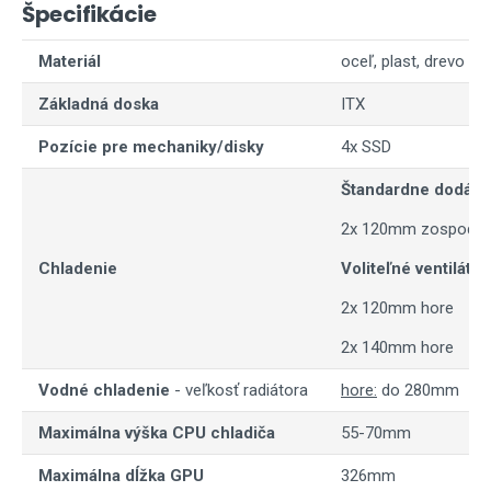
Špecifikácie
Materiál
oceľ, plast, drevo
Základná doska
ITX
Pozície pre mechaniky/disky
4x SSD
Štandardne dodávan
2x 120mm zospodu
Chladenie
Voliteľné ventilátor
2x 120mm hore
2x 140mm hore
Vodné chladenie
- veľkosť radiátora
hore:
do 280mm
Maximálna výška CPU chladiča
55-70mm
Maximálna dĺžka GPU
326mm