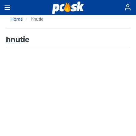
Skip
to
main
Home
hnutie
content
hnutie