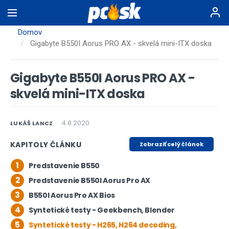
Skočiť
na
hlavný
Domov
obsah
Gigabyte B550I Aorus PRO AX - skvelá mini-ITX doska
Gigabyte B550I Aorus PRO AX -
skvelá mini-ITX doska
4.8.2020
LUKÁŠ LANCZ
KAPITOLY ČLÁNKU
Zobraziť celý článok
1
Predstavenie B550
2
Predstavenie B550I Aorus Pro AX
3
B550I Aorus Pro AX Bios
4
Syntetické testy - Geekbench, Blender
5
Syntetické testy - H265, H264 decoding,