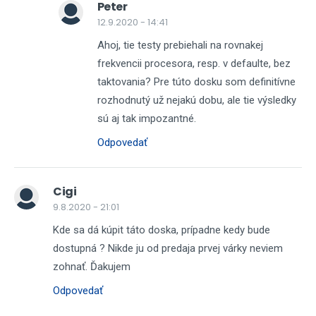
Peter
12.9.2020 - 14:41
Ahoj, tie testy prebiehali na rovnakej
frekvencii procesora, resp. v defaulte, bez
taktovania? Pre túto dosku som definitívne
rozhodnutý už nejakú dobu, ale tie výsledky
sú aj tak impozantné.
Odpovedať
Cigi
9.8.2020 - 21:01
Kde sa dá kúpit táto doska, prípadne kedy bude
dostupná ? Nikde ju od predaja prvej várky neviem
zohnať. Ďakujem
Odpovedať