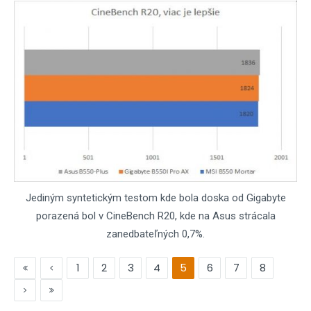
Jediným syntetickým testom kde bola doska od Gigabyte
porazená bol v CineBench R20, kde na Asus strácala
zanedbateľných 0,7%.
1
2
3
4
5
6
7
8