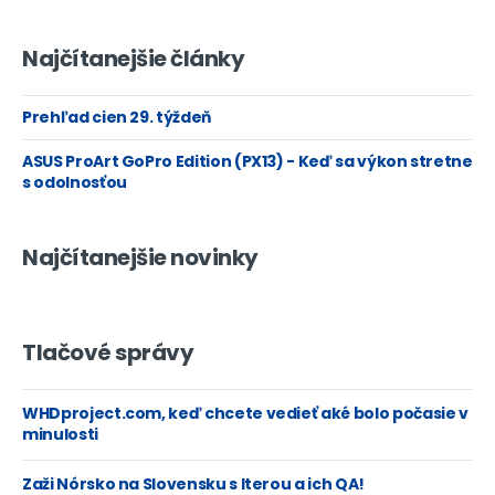
Najčítanejšie články
Prehľad cien 29. týždeň
ASUS ProArt GoPro Edition (PX13) - Keď sa výkon stretne
s odolnosťou
Najčítanejšie novinky
Tlačové správy
WHDproject.com, keď chcete vedieť aké bolo počasie v
minulosti
Zaži Nórsko na Slovensku s Iterou a ich QA!