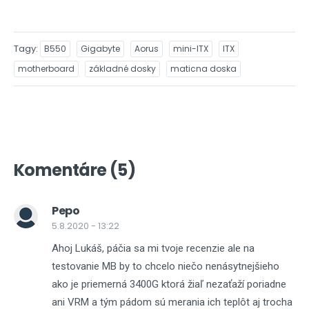
Tagy
B550
Gigabyte
Aorus
mini-ITX
ITX
motherboard
základné dosky
maticna doska
Komentáre (5)
Pepo
5.8.2020 - 13:22
Ahoj Lukáš, páčia sa mi tvoje recenzie ale na
testovanie MB by to chcelo niečo nenásytnejšieho
ako je priemerná 3400G ktorá žiaľ nezaťaží poriadne
ani VRM a tým pádom sú merania ich teplôt aj trocha