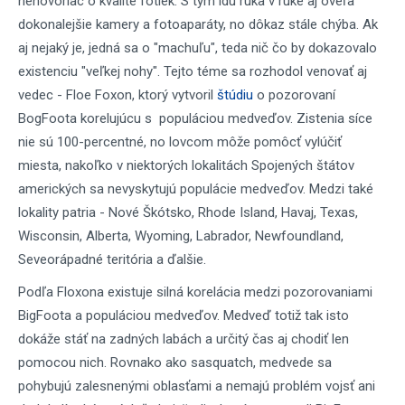
nehovoriac o kvalite fotiek. S tým idú ruka v ruke aj oveľa
dokonalejšie kamery a fotoaparáty, no dôkaz stále chýba. Ak
aj n
ejaký je, jedná sa o "machuľu", teda nič čo by dokazovalo
existenciu "veľkej nohy". Tejto téme sa rozhodol venovať aj
vedec - Floe Foxon, ktorý vytvoril
štúdiu
o pozorovaní
BogFoota korelujúcu s populáciou medveďov. Zistenia síce
nie sú 100-percentné, no lovcom môže pomôcť vylúčiť
miesta, nakoľko v niektorých lokalitách Spojených štátov
amerických sa nevyskytujú populácie medveďov. Medzi také
lokality patria - Nové Škótsko, Rhode Island, Havaj, Texas,
Wisconsin, Alberta, Wyoming, Labrador, Newfoundland,
Seveorápadné teritória a ďalšie.
Podľa Floxona existuje silná korelácia medzi pozorovaniami
BigFoota a populáciou medveďov. Medveď totiž tak isto
dokáže stáť na zadných labách a určitý čas aj chodiť len
pomocou nich. Rovnako ako sasquatch, medvede sa
pohybujú zalesnenými oblasťami a nemajú problém vojsť ani