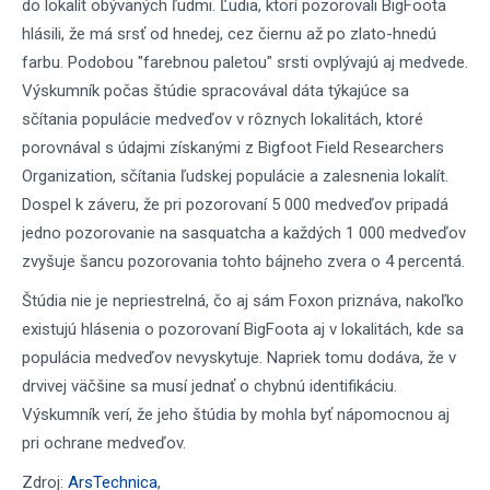
do lokalít obývaných ľudmi. Ľudia, ktorí pozorovali BigFoota
hlásili, že má srsť od hnedej, cez čiernu až po zlato-hnedú
farbu. Podobou "farebnou paletou" srsti ovplývajú aj medvede.
Výskumník počas štúdie spracovával dáta týkajúce sa
sčítania populácie medveďov v rôznych lokalitách, ktoré
porovnával s údajmi získanými z Bigfoot Field Researchers
Organization, sčítania ľudskej populácie a zalesnenia lokalít.
Dospel k záveru, že pri pozorovaní 5 000 medveďov pripadá
jedno pozorovanie na sasquatcha a každých 1 000 medveďov
zvyšuje šancu pozorovania tohto bájneho zvera o 4 percentá.
Štúdia nie je nepriestrelná, čo aj sám Foxon priznáva, nakoľko
existujú hlásenia o pozorovaní BigFoota aj v lokalitách, kde sa
populácia medveďov nevyskytuje. Napriek tomu dodáva, že v
drvivej väčšine sa musí jednať o chybnú identifikáciu.
Výskumník verí, že jeho štúdia by mohla byť nápomocnou aj
pri ochrane medveďov.
Zdroj:
ArsTechnica
,