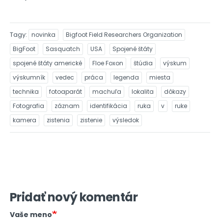
Tagy
novinka
Bigfoot Field Researchers Organization
BigFoot
Sasquatch
USA
Spojené štáty
spojené štáty americké
Floe Foxon
štúdia
výskum
výskumník
vedec
práca
legenda
miesta
technika
fotoaparát
machuľa
lokalita
dôkazy
Fotografia
záznam
identifikácia
ruka
v
ruke
kamera
zistenia
zistenie
výsledok
Pridať nový komentár
Vaše meno