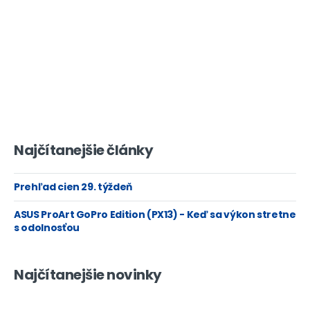
Najčítanejšie články
Prehľad cien 29. týždeň
ASUS ProArt GoPro Edition (PX13) - Keď sa výkon stretne
s odolnosťou
Najčítanejšie novinky