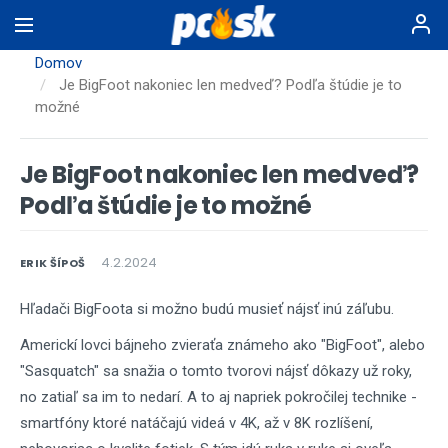
Skočiť
na
hlavný
Domov
obsah
Je BigFoot nakoniec len medveď? Podľa štúdie je to
možné
Je BigFoot nakoniec len medveď?
Podľa štúdie je to možné
4.2.2024
ERIK ŠÍPOŠ
Hľadači BigFoota si možno budú musieť nájsť inú záľubu.
Americkí lovci bájneho zvieraťa známeho ako "BigFoot", alebo
"
Sasquatch" sa snažia o tomto tvorovi nájsť dôkazy už roky,
no zatiaľ sa im to nedarí. A to aj napriek pokročilej technike -
smartfóny ktoré natáčajú videá v 4K, až v 8K rozlíšení,