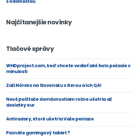
s odolnosťou
Najčítanejšie novinky
Tlačové správy
WHDproject.com, keď chcete vedieť aké bolo počasie v
minulosti
Zaži Nórsko na Slovensku s Iterou a ich QA!
Nové počítače domácnostiam ročne ušetria až
desiatky eur
Antiradary, ktoré ušetria Vaše peniaze
Poznáte gamingový tablet ?