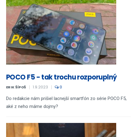
POCO F5 - tak trochu rozporuplný
1.9.2023
0
ERIK ŠÍPOŠ
Do redakcie nám prišiel lacnejší smartfón zo série POCO F5,
aké z neho máme dojmy?