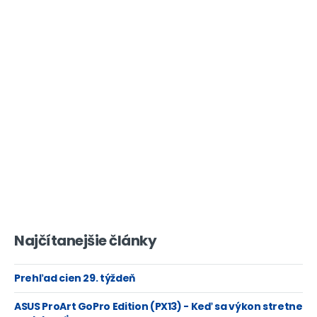
Najčítanejšie články
Prehľad cien 29. týždeň
ASUS ProArt GoPro Edition (PX13) - Keď sa výkon stretne