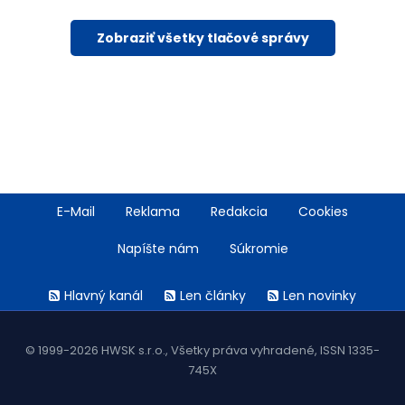
Zobraziť všetky tlačové správy
Footer
E-Mail
Reklama
Redakcia
Cookies
menu
Napíšte nám
Súkromie
Rss
Hlavný kanál
Len články
Len novinky
menu
© 1999-2026 HWSK s.r.o., Všetky práva vyhradené, ISSN 1335-
745X