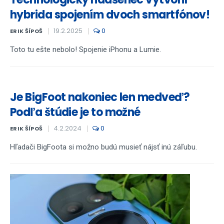
hybrida spojením dvoch smartfónov!
19.2.2025
0
ERIK ŠÍPOŠ
Toto tu ešte nebolo! Spojenie iPhonu a Lumie.
Je BigFoot nakoniec len medveď?
Podľa štúdie je to možné
4.2.2024
0
ERIK ŠÍPOŠ
Hľadači BigFoota si možno budú musieť nájsť inú záľubu.