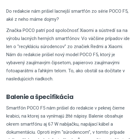
Do redakcie nám prišiel lacnejší smartfón zo série POCO F5,
aké z neho máme dojmy?
Značka POCO patrí pod spoločnosť Xiaomi a sústredí sa na
výrobu lacných herných smartfónov. Vo väčšine prípadov ide
len o "recykláciu súrodencov" zo značiek Redmi a Xiaomi.
Nám do redakcie prišiel nový model POCO F5, ktorý je
vybavený zaujímavým čipsetom, papierovo zaujímavými
fotoaparátmi a ľahkým telom. To, ako obstál sa dočítate v
nasledujúcich riadkoch.
Balenie a špecifikácia
Smartfón POCO F5 nám prišiel do redakcie v peknej čierne
krabici, na ktorej sa vynímajú žlté nápisy. Balenie obsahuje
okrem smartfónu aj 67 W nabíjačku, napájací kábel a
dokumentáciu. Oproti iným "súrodencom", v tomto prípade