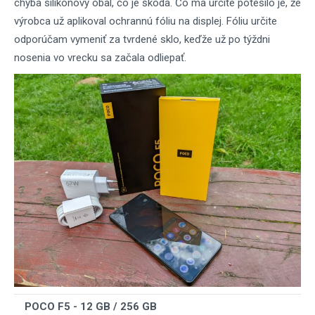
chýba silikónový obal, čo je škoda. Čo ma určite potešilo je, že
výrobca už aplikoval ochrannú fóliu na displej. Fóliu určite
odporúčam vymeniť za tvrdené sklo, keďže už po týždni
nosenia vo vrecku sa začala odliepať.
POCO F5 - 12 GB / 256 GB