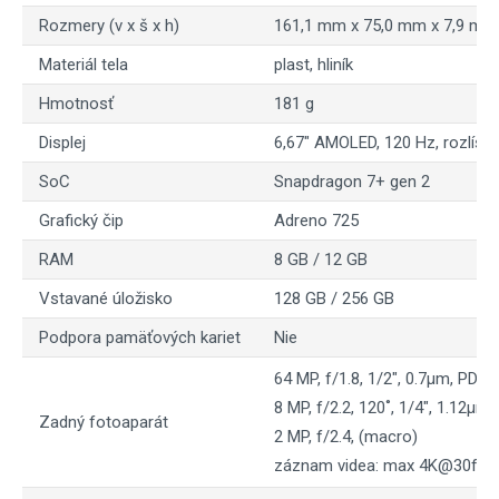
Rozmery (v x š x h)
161,1 mm x 75,0 mm x 7,9 mm
Materiál tela
plast, hliník
Hmotnosť
181 g
Displej
6,67" AMOLED, 120 Hz, rozlíšen
SoC
Snapdragon 7+ gen 2
Grafický čip
Adreno 725
RAM
8 GB / 12 GB
Vstavané úložisko
128 GB / 256 GB
Podpora pamäťových kariet
Nie
64 MP, f/1.8, 1/2", 0.7µm, PDAF
8 MP, f/2.2, 120˚, 1/4", 1.12µm
Zadný fotoaparát
2 MP, f/2.4, (macro)
záznam videa: max 4K@30fps