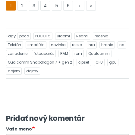
1
2
3
4
5
6
Tagy
poco
POCO F5
Xiaomi
Redmi
recenia
Telefón
smartfón
novinka
recka
hra
hranie
na
zariadenie
fotoaparát
RAM
rom
Qualcomm
Qualcomm Snapdragon 7 + gen 2
čipset
CPU
gpu
dojem
dojmy
Pridať nový komentár
Vaše meno