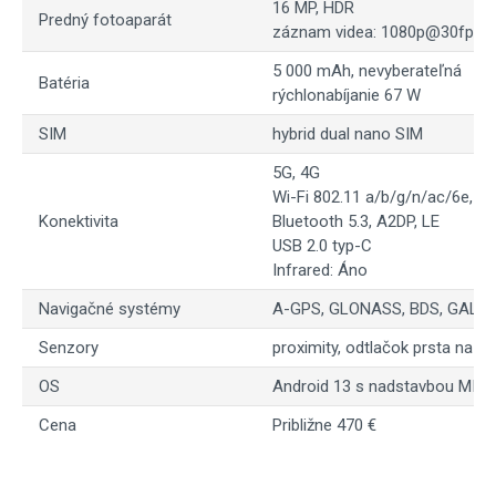
16 MP, HDR
Predný fotoaparát
záznam videa: 1080p@30fps
5 000 mAh, nevyberateľná
Batéria
rýchlonabíjanie 67 W
SIM
hybrid dual nano SIM
5G, 4G
Wi-Fi 802.11 a/b/g/n/ac/6e, dua
Konektivita
Bluetooth 5.3, A2DP, LE
USB 2.0 typ-C
Infrared: Áno
Navigačné systémy
A-GPS, GLONASS, BDS, GALIL
Senzory
proximity, odtlačok prsta na bo
OS
Android 13 s nadstavbou MIUI
Cena
Približne 470 €