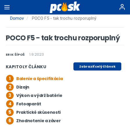
Skočiť
na
hlavný
Domov
POCO F5 - tak trochu rozporuplný
obsah
POCO F5 - tak trochu rozporuplný
1.9.2023
ERIK ŠÍPOŠ
KAPITOLY ČLÁNKU
Zobraziť celý článok
1
Balenie a špecifikácia
2
Dizajn
3
Výkon a výdrž batérie
4
Fotoaparát
5
Praktické skúsenosti
6
Zhodnotenie a záver