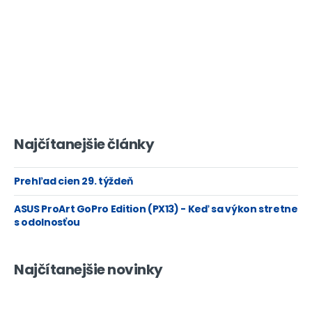
Najčítanejšie články
Prehľad cien 29. týždeň
ASUS ProArt GoPro Edition (PX13) - Keď sa výkon stretne
s odolnosťou
Najčítanejšie novinky