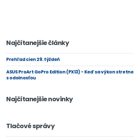
Najčítanejšie články
Prehľad cien 29. týždeň
ASUS ProArt GoPro Edition (PX13) - Keď sa výkon stretne
s odolnosťou
Najčítanejšie novinky
Tlačové správy