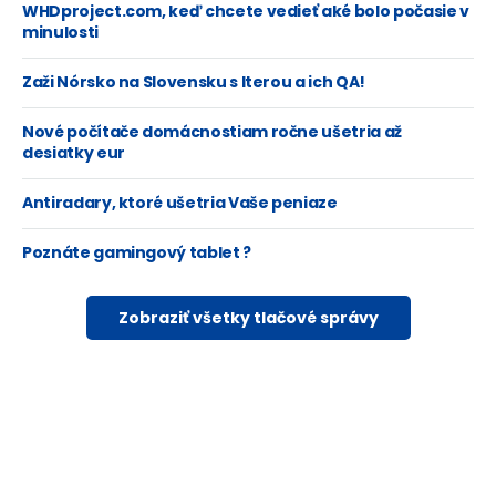
WHDproject.com, keď chcete vedieť aké bolo počasie v
minulosti
Zaži Nórsko na Slovensku s Iterou a ich QA!
Nové počítače domácnostiam ročne ušetria až
desiatky eur
Antiradary, ktoré ušetria Vaše peniaze
Poznáte gamingový tablet ?
Zobraziť všetky tlačové správy