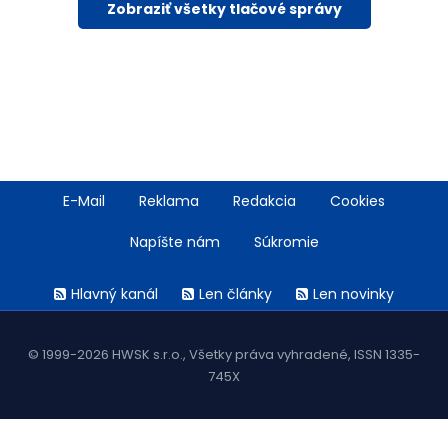
Zobraziť všetky tlačové správy
Footer
E-Mail
Reklama
Redakcia
Cookies
menu
Napíšte nám
Súkromie
Rss
Hlavný kanál
Len články
Len novinky
menu
© 1999-2026 HWSK s.r.o., Všetky práva vyhradené, ISSN 1335-
745X