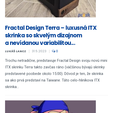
Fractal Design Terra – luxusná ITX
skrinka so skvelým dizajnom
a nevídanou variabilitou...
31.5.2023
0
LUKÁŠ LANCZ
Trochu netradične, predstavuje Fractal Design svoju novú mini
ITX skrinku Terra takto zavčas ráno (väčšinou bývajú skrinky
predstavené poobede okolo 15:00). Dôvod je ten, že skrinka
sa ako prvá predstaví na Taiwane. Táto celo-hliníkova ITX
skrinka...