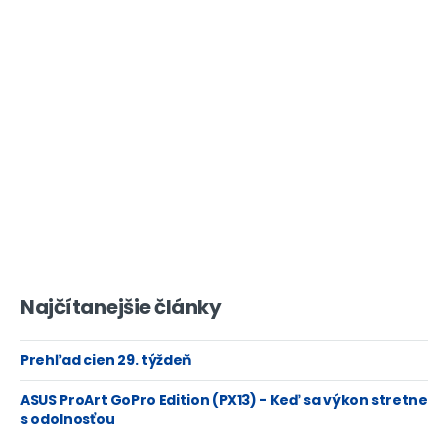
Najčítanejšie články
Prehľad cien 29. týždeň
ASUS ProArt GoPro Edition (PX13) - Keď sa výkon stretne
s odolnosťou