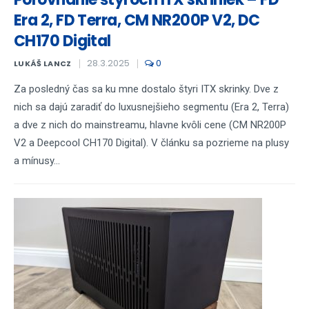
Era 2, FD Terra, CM NR200P V2, DC
CH170 Digital
28.3.2025
0
LUKÁŠ LANCZ
Za posledný čas sa ku mne dostalo štyri ITX skrinky. Dve z
nich sa dajú zaradiť do luxusnejšieho segmentu (Era 2, Terra)
a dve z nich do mainstreamu, hlavne kvôli cene (CM NR200P
V2 a Deepcool CH170 Digital). V článku sa pozrieme na plusy
a mínusy...