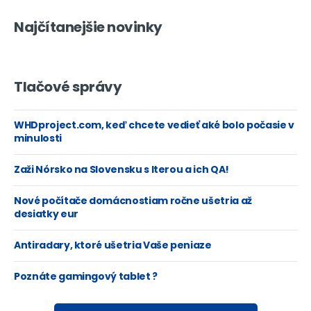
Najčítanejšie novinky
Tlačové správy
WHDproject.com, keď chcete vedieť aké bolo počasie v
minulosti
Zaži Nórsko na Slovensku s Iterou a ich QA!
Nové počítače domácnostiam ročne ušetria až
desiatky eur
Antiradary, ktoré ušetria Vaše peniaze
Poznáte gamingový tablet ?