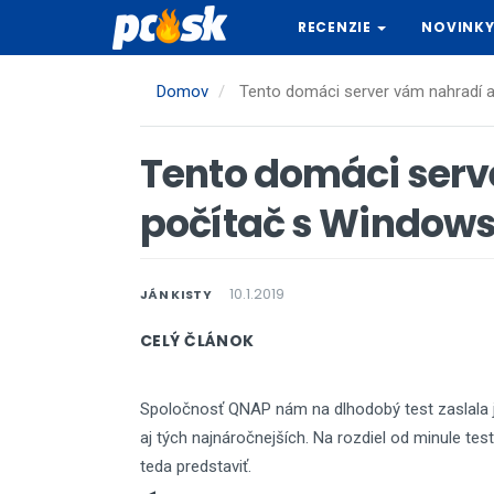
Skočiť
RECENZIE
NOVINK
na
hlavný
obsah
Domov
Tento domáci server vám nahradí a
Tento domáci serv
počítač s Windows
10.1.2019
JÁN KISTY
CELÝ ČLÁNOK
Spoločnosť QNAP nám na dlhodobý test zaslala j
aj tých najnáročnejších. Na rozdiel od minule t
teda predstaviť.