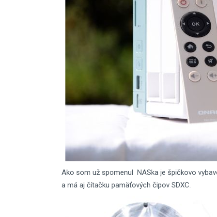
Ako som už spomenul
NASka je špičkovo vybave
a má aj čítačku pamäťových čipov SDXC.