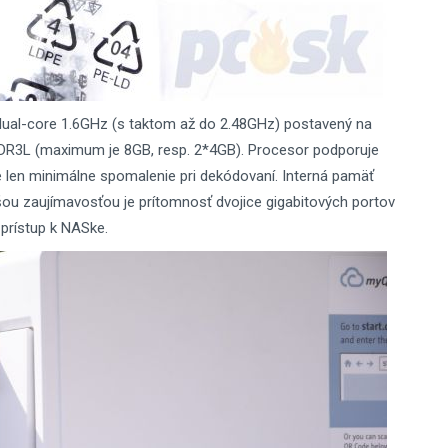
al-core 1.6GHz (s taktom až do 2.48GHz) postavený na
DR3L (maximum je 8GB, resp. 2*4GB). Procesor podporuje
 len minimálne spomalenie pri dekódovaní. Interná pamäť
ou zaujímavosťou je prítomnosť dvojice gigabitových portov
prístup k NASke.