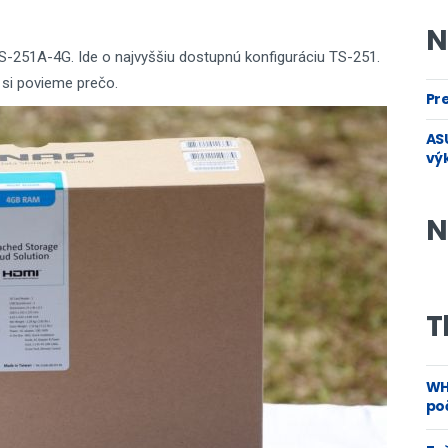
N
-251A-4G. Ide o najvyššiu dostupnú konfiguráciu TS-251.
si povieme prečo.
Pre
ASU
vý
N
T
WH
poč