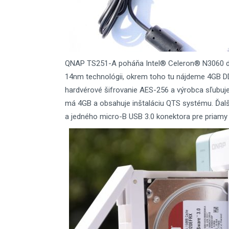
QNAP TS251-A poháňa Intel® Celeron® N3060 du
14nm technológii, okrem toho tu nájdeme 4GB D
hardvérové šifrovanie AES-256 a výrobca sľubuje
má 4GB a obsahuje inštaláciu QTS systému. Ďalš
a jedného micro-B USB 3.0 konektora pre priamy 