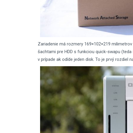
Zariadenie má rozmery 169×102×219 milimetrov a
šachtami pre HDD s funkciou quick-swapu (teda 
v prípade ak odíde jeden disk. To je prvý rozdiel 