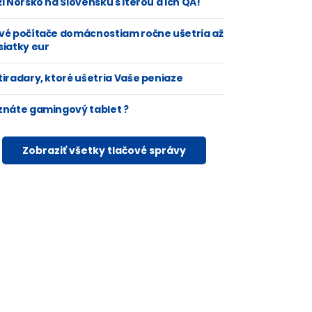
i Nórsko na Slovensku s Iterou a ich QA!
vé počítače domácnostiam ročne ušetria až
siatky eur
tiradary, ktoré ušetria Vaše peniaze
znáte gamingový tablet ?
Zobraziť všetky tlačové správy