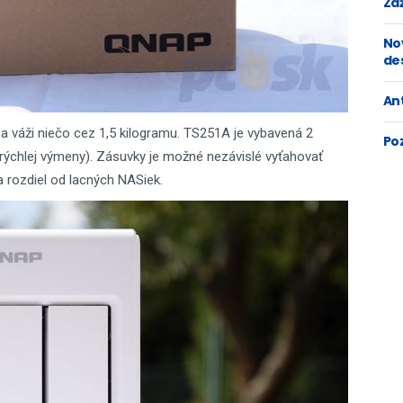
Zaž
No
de
An
 váži niečo cez 1,5 kilogramu. TS251A je vybavená 2
Po
rýchlej výmeny). Zásuvky je možné nezávislé vyťahovať
na rozdiel od lacných NASiek.