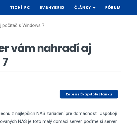
Y
TICHÉ PC
EV&HYBRID
ČLÁNKY
FÓRUM
j počítač s Windows 7
er vám nahradí aj
 7
Zobraziť kapitoly článku
ednu z najlepších NAS zariadení pre domácnosti. Uspokojí
estovaných NAS je toto malý domáci server, poďme si server