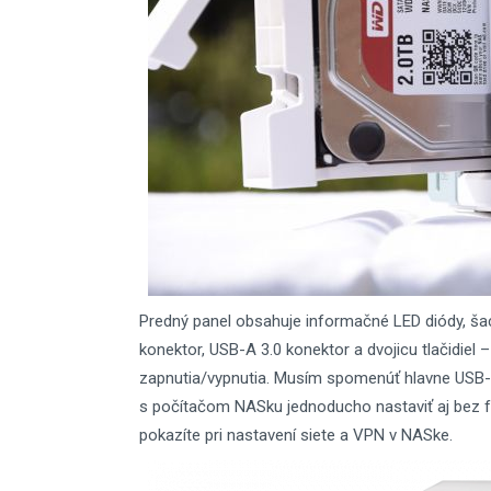
Predný panel obsahuje informačné LED diódy, šac
konektor, USB-A 3.0 konektor a dvojicu tlačidiel 
zapnutia/vypnutia. Musím spomenúť hlavne USB-
s počítačom NASku jednoducho nastaviť aj bez f
pokazíte pri nastavení siete a VPN v NASke.