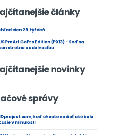
ajčítanejšie články
hľad cien 29. týždeň
S ProArt GoPro Edition (PX13) - Keď sa
kon stretne s odolnosťou
ajčítanejšie novinky
lačové správy
Dproject.com, keď chcete vedieť aké bolo
asie v minulosti