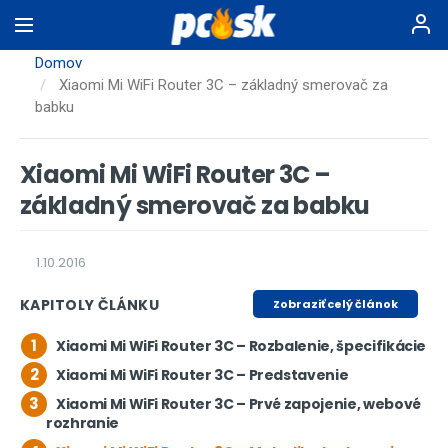
Skočiť
na
hlavný
Domov
obsah
Xiaomi Mi WiFi Router 3C – základný smerovač za
babku
Xiaomi Mi WiFi Router 3C –
základný smerovač za babku
1.10.2016
KAPITOLY ČLÁNKU
Zobraziť celý článok
1
Xiaomi Mi WiFi Router 3C – Rozbalenie, špecifikácie
2
Xiaomi Mi WiFi Router 3C – Predstavenie
3
Xiaomi Mi WiFi Router 3C – Prvé zapojenie, webové
rozhranie