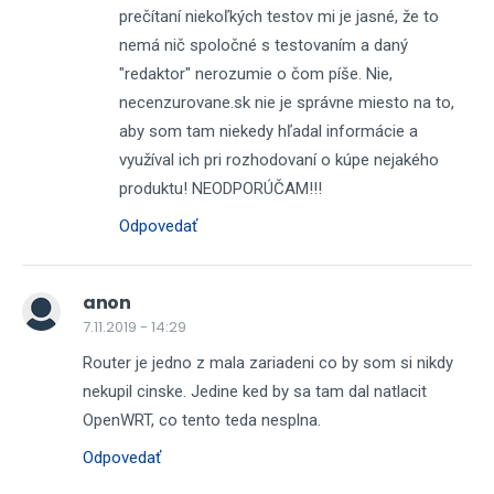
prečítaní niekoľkých testov mi je jasné, že to
nemá nič spoločné s testovaním a daný
"redaktor" nerozumie o čom píše. Nie,
necenzurovane.sk nie je správne miesto na to,
aby som tam niekedy hľadal informácie a
využíval ich pri rozhodovaní o kúpe nejakého
produktu! NEODPORÚČAM!!!
Odpovedať
anon
7.11.2019 - 14:29
Router je jedno z mala zariadeni co by som si nikdy
nekupil cinske. Jedine ked by sa tam dal natlacit
OpenWRT, co tento teda nesplna.
Odpovedať