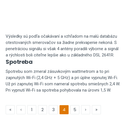
Výsledky sú podľa očakávaní a vzhľadom na malú databázu
otestovaných smerovačov sa žiadne prekvapenie nekoná. S
penetráciou signálu si však 4 antény poradili výborne a signál
a rýchlosti boli citeľne lepšie ako u základného DSL 2641R.
Spotreba
Spotrebu som zmeral zásuvkovým wattmetrom a to pri
zapnutých Wi-Fi (2,4 GHz + 5 GHz) a pri úplne vypnutej Wi-Fi.
Už pri zapnutej Wi-Fi som nameral spotrebu smiešnych 2,4 W.
Pri vypnutí Wi-Fi sa spotreba pohybovala na úrovni 1,5 W.
1
2
3
4
5