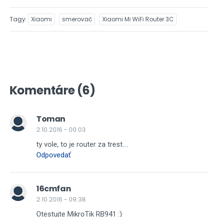
Tagy
Xiaomi
smerovač
Xiaomi Mi WiFi Router 3C
Komentáre (6)
Toman
2.10.2016 - 00:03
ty vole, to je router za trest....
Odpovedať
16cmfan
2.10.2016 - 09:38
Otestujte MikroTik RB941 :)