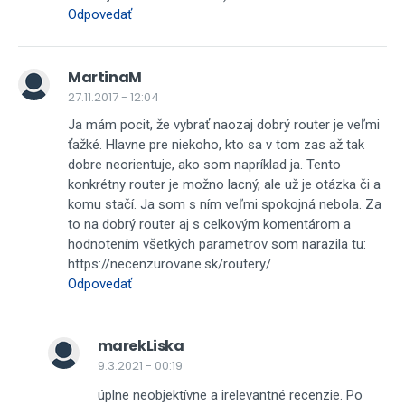
Odpovedať
MartinaM
27.11.2017 - 12:04
Ja mám pocit, že vybrať naozaj dobrý router je veľmi
ťažké. Hlavne pre niekoho, kto sa v tom zas až tak
dobre neorientuje, ako som napríklad ja. Tento
konkrétny router je možno lacný, ale už je otázka či a
komu stačí. Ja som s ním veľmi spokojná nebola. Za
to na dobrý router aj s celkovým komentárom a
hodnotením všetkých parametrov som narazila tu:
https://necenzurovane.sk/routery/
Odpovedať
marekLiska
9.3.2021 - 00:19
úplne neobjektívne a irelevantné recenzie. Po