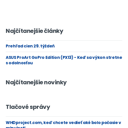
Najčítanejšie články
Prehľad cien 29. týždeň
ASUS ProArt GoPro Edition (PX13) - Keď sa výkon stretne
s odolnosťou
Najčítanejšie novinky
Tlačové správy
WHDproject.com, keď chcete vedieť aké bolo počasie v