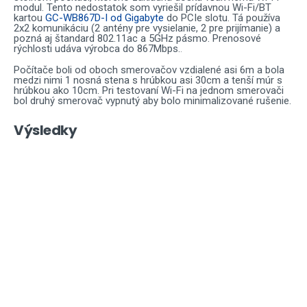
modul. Tento nedostatok som vyriešil prídavnou Wi-Fi/BT
kartou
GC-WB867D-I od Gigabyte
do PCIe slotu. Tá používa
2x2 komunikáciu (2 antény pre vysielanie, 2 pre prijímanie) a
pozná aj štandard 802.11ac a 5GHz pásmo. Prenosové
rýchlosti udáva výrobca do 867Mbps.
.
Počítače boli od oboch smerovačov vzdialené asi 6m a bola
medzi nimi 1 nosná stena s hrúbkou asi 30cm a tenší múr s
hrúbkou ako 10cm. Pri testovaní Wi-Fi na jednom smerovači
bol druhý smerovač vypnutý aby bolo minimalizované rušenie.
Výsledky