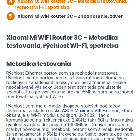
4
Xiaomi Mi WiFi Router 3C – Metodika testovania,
rýchlosť Wi-Fi, spotreba
5
Xiaomi Mi WiFi Router 3C – Zhodnotenie, záver
Xiaomi Mi WiFi Router 3C – Metodika
testovania, rýchlosť Wi-Fi, spotreba
Metodika testovania
Rýchlosť Ethernet portov som sa rozhodol netestovať.
Rýchlosť týchto portov som si už viackrát meral doma na
rozličných zariadeniach a nikdy som nezaznamenal nejaké
neočakávané výsledky. Jeden test som teda pre uistenie
zbehol aj tu a po výsledku na úrovni 95Mbps som sa rozhodol
otestovať iba rýchlosť Wi-Fi.
Rýchlosť som meral medzi dvojicou stolných počítačov.
Jeden mal základnú dosku
ASUS Maximus VIII Extreme,
ktorá
obsahuje aj Wi-Fi modul s podporu 3x3 802.11ac s
komunikáciou na frekvencii ako 2,4GHz tak i 5GHz. Maximálnu
rýchlosť výrobca deklaruje na 1300Mbps. Druhým počítačom
mal byť pôvodne môj notebook, potom som si však uvedomil,
že sa nekamaráti s 5GHz frekvenciou. Siahol som tak po inom
stolnom počítači, ktorého základná doska však nemá Wi-Fi