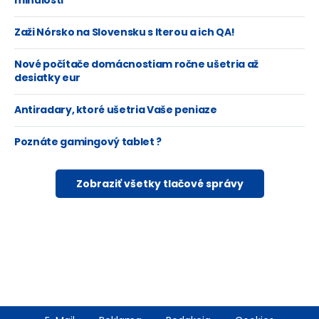
minulosti
Zaži Nórsko na Slovensku s Iterou a ich QA!
Nové počítače domácnostiam ročne ušetria až
desiatky eur
Antiradary, ktoré ušetria Vaše peniaze
Poznáte gamingový tablet ?
Zobraziť všetky tlačové správy
Footer