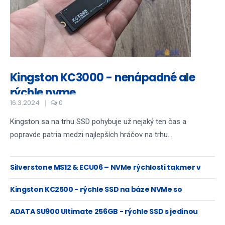
Kingston KC3000 - nenápadné ale
rýchle nvme
16.3.2024
0
Kingston sa na trhu SSD pohybuje už nejaký ten čas a
popravde patria medzi najlepších hráčov na trhu...
Silverstone MS12 & ECU06 – NVMe rýchlosti takmer v
hociktorom PC
Kingston KC2500 - rýchle SSD na báze NVMe so
šifrovaním XTS-AES
ADATA SU900 Ultimate 256GB - rýchle SSD s jedinou
chybičkou