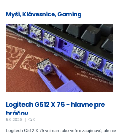
Myši, Klávesnice, Gaming
Logitech G512 X 75 - hlavne pre
hráčov
5.6.2026
0
Logitech G512 X 75 vnímam ako veľmi zaujímavú, ale nie