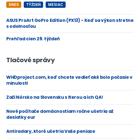
DNES
TÝŽDEŇ
MESIAC
ASUS ProArt GoPro Edition (PX13) - Keď sa výkon stretne
s odolnosťou
Prehľad cien 29. týždeň
Tlačové správy
WHDproject.com, keď chcete vedieť aké bolo počasie v
minulosti
Zaži Nórsko na Slovensku s Iterou a ich QA!
Nové počítače domácnostiam ročne ušetria až
desiatky eur
Antiradary, ktoré ušetria Vaše peniaze