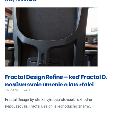
Fractal Design Refine – keď Fractal D.
posúva svoje umenie o kus ďalej
1.6.2026
0
Fractal Design by ste za výrobcu stoličiek rozhodne
nepovažovali. Fractal Design je jednoducho známy...