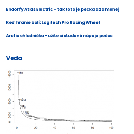
Endorfy Atlas Electric – tak toto je pecka a za menej
ako 400 Eur!
Keď hranie bolí: Logitech Pro Racing Wheel
Arctic chladnička - užite si studené nápoje počas
letných horúčav, teplé počas zimy...
Veda