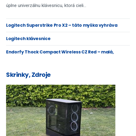
úplne univerzálnu klávesnicu, ktorá cieli...
Logitech Superstrike Pro X2 – táto myška vyhráva
súboje…aj srdcia...
Logitech klávesnice
Endorfy Thock Compact Wireless CZ Red – malá,
robustná, ale aj slovenská
Skrinky, Zdroje