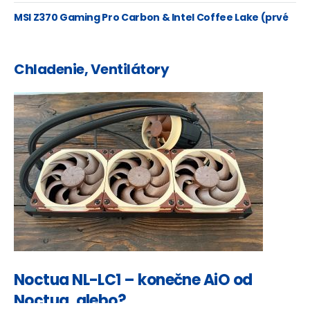
Ryzeny
MSI Z370 Gaming Pro Carbon & Intel Coffee Lake (prvé
mainstream 6 jadro)
Chladenie, Ventilátory
Noctua NL-LC1 – konečne AiO od
Noctua, alebo?