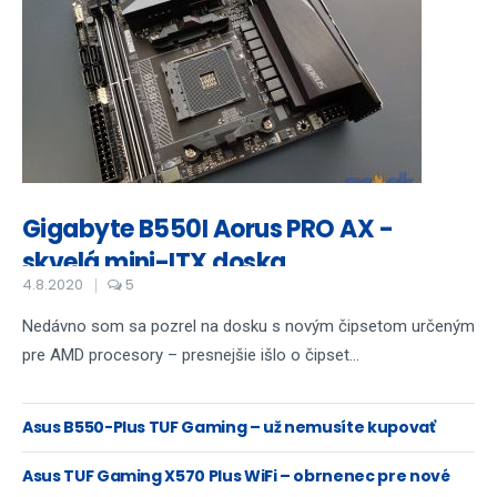
Gigabyte B550I Aorus PRO AX -
skvelá mini-ITX doska
4.8.2020
5
Nedávno som sa pozrel na dosku s novým čipsetom určeným
pre AMD procesory – presnejšie išlo o čipset...
Asus B550-Plus TUF Gaming – už nemusíte kupovať
highend
Asus TUF Gaming X570 Plus WiFi – obrnenec pre nové