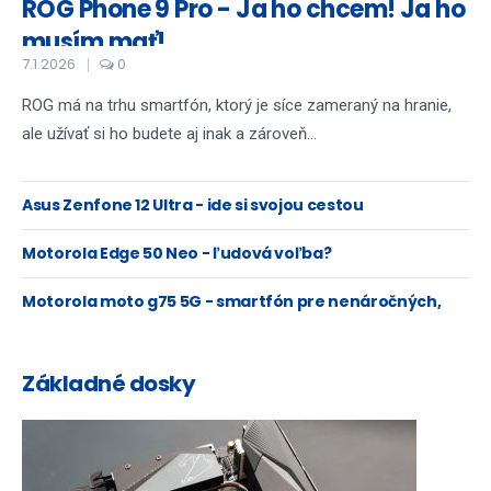
ROG Phone 9 Pro - Ja ho chcem! Ja ho
musím mať!
7.1.2026
0
ROG má na trhu smartfón, ktorý je síce zameraný na hranie,
ale užívať si ho budete aj inak a zároveň...
Asus Zenfone 12 Ultra - ide si svojou cestou
Motorola Edge 50 Neo - ľudová voľba?
Motorola moto g75 5G - smartfón pre nenáročných,
doslova
Základné dosky