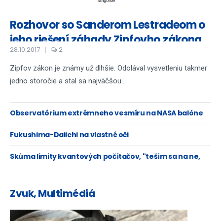
Rozhovor so Sanderom Lestradeom o
jeho riešení záhady Zipfovho zákona
28.10.2017
2
Zipfov zákon je známy už dlhšie. Odolával vysvetleniu takmer
jedno storočie a stal sa najväčšou...
Observatórium extrémneho vesmíru na NASA balóne
Fukushima-Daiichi na vlastné oči
Skúma limity kvantových počítačov, "teším sa na ne,
ale nebudú všeliek".
Zvuk, Multimédiá