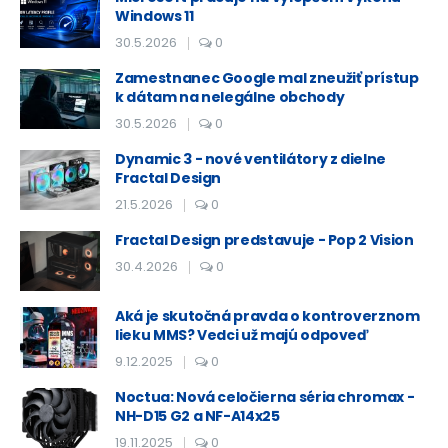
Windows 11
30.5.2026
0
Zamestnanec Google mal zneužiť prístup
k dátam na nelegálne obchody
30.5.2026
0
Dynamic 3 - nové ventilátory z dielne
Fractal Design
21.5.2026
0
Fractal Design predstavuje - Pop 2 Vision
30.4.2026
0
Aká je skutočná pravda o kontroverznom
lieku MMS? Vedci už majú odpoveď
9.12.2025
0
Noctua: Nová celočierna séria chromax -
NH-D15 G2 a NF-A14x25
19.11.2025
0