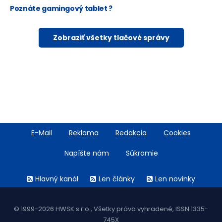
Poznáte gamingový tablet ?
Zobraziť všetky tlačové správy
Footer
E-Mail
Reklama
Redakcia
Cookies
menu
Napíšte nám
Súkromie
Rss
Hlavný kanál
Len články
Len novinky
menu
© 1999-2026 HWSK s.r.o., Všetky práva vyhradené, ISSN 1335-
745X