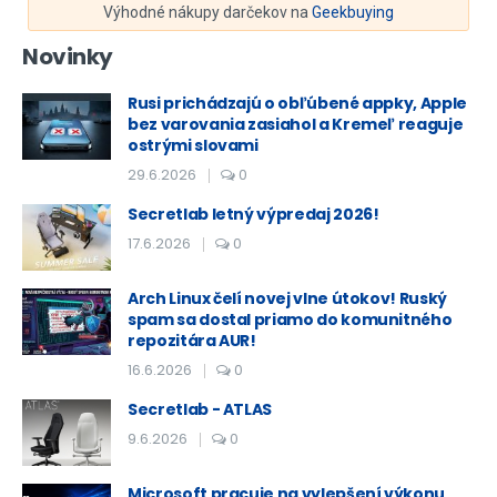
Výhodné nákupy darčekov na
Geekbuying
Novinky
Rusi prichádzajú o obľúbené appky, Apple
bez varovania zasiahol a Kremeľ reaguje
ostrými slovami
29.6.2026
0
Secretlab letný výpredaj 2026!
17.6.2026
0
Arch Linux čelí novej vlne útokov! Ruský
spam sa dostal priamo do komunitného
repozitára AUR!
16.6.2026
0
Secretlab - ATLAS
9.6.2026
0
Microsoft pracuje na vylepšení výkonu