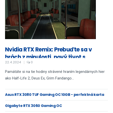
Nvidia RTX Remix: Prebuďte sa v
hrách z minulosti, nový život s
22.4.2024
0
ohromujúcou grafikou
Pamätáte si na tie hodiny strávené hraním legendárnych hier
ako Half-Life 2, Deus Ex, Grim Fandango...
Asus RTX 3080 TUF Gaming OC 10GB - perfektná karta
na 4K hranie
Gigabyte RTX 3060 Gaming OC