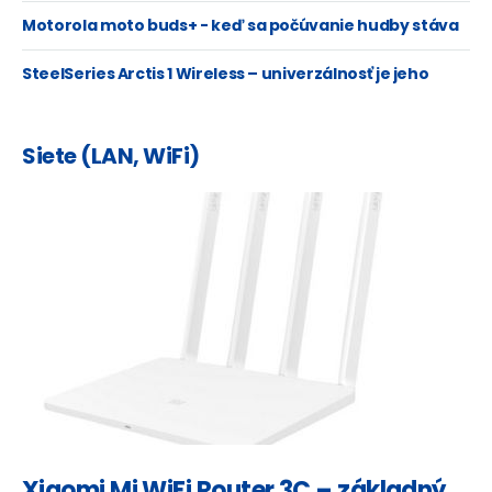
Motorola moto buds+ - keď sa počúvanie hudby stáva
zážitkom
SteelSeries Arctis 1 Wireless – univerzálnosť je jeho
druhé meno
Siete (LAN, WiFi)
Xiaomi Mi WiFi Router 3C – základný