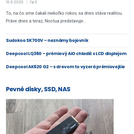
16.6.2026
0
To, na čo sme čakali niekoľko rokov, sa dnes stáva realitou.
Práve dnes a teraz, Noctua predstavuje...
Sudokoo SK700V – neznámy bojovník
Deepcool LQ360 – prémiový AiO chladič s LCD displejom
Deepcool AK620 G2 – s drevom to vyzerá prémiovejšie
Pevné disky, SSD, NAS