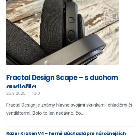
Fractal Design Scape – s duchom
audiofila...
25.9.2025
0
Fractal Design je známy hlavne svojimi skrinkami, chladičmi či
ventilátormi. Bolo to len nedávno, čo...
Razer Kraken V4 – herné slúchadlá pre náročnejších
hráčov