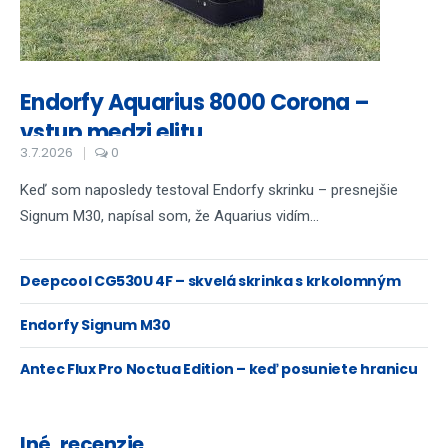
Endorfy Aquarius 8000 Corona –
vstup medzi elitu
3.7.2026
0
Keď som naposledy testoval Endorfy skrinku – presnejšie
Signum M30, napísal som, že Aquarius vidím...
Deepcool CG530U 4F – skvelá skrinka s krkolomným
názvom...
Endorfy Signum M30
Antec Flux Pro Noctua Edition – keď posuniete hranicu
chladenia na maximum
Iné, recenzie