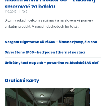
smerovač za babku
1.10.2016
6
Držím v rukách celkom zaujímavý a na slovenské pomery
unikátny produkt. V našich obchodoch ho totiž...
Netgear Nighthawk X8 R8500 – šialene rýchly, šialene
drahý
SilverStone EP05 – keď jeden Ethernet nestačí
Unikátny test na pc.sk – powerline vs. klasická LAN sieť
Grafické karty