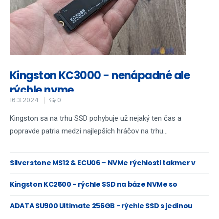
Kingston KC3000 - nenápadné ale
rýchle nvme
16.3.2024
0
Kingston sa na trhu SSD pohybuje už nejaký ten čas a
popravde patria medzi najlepších hráčov na trhu...
Silverstone MS12 & ECU06 – NVMe rýchlosti takmer v
hociktorom PC
Kingston KC2500 - rýchle SSD na báze NVMe so
šifrovaním XTS-AES
ADATA SU900 Ultimate 256GB - rýchle SSD s jedinou
chybičkou