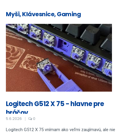
Myši, Klávesnice, Gaming
Logitech G512 X 75 - hlavne pre
hráčov
5.6.2026
0
Logitech G512 X 75 vnímam ako veľmi zaujímavú, ale nie