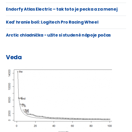
Endorfy Atlas Electric – tak toto je pecka a za menej
ako 400 Eur!
Keď hranie bolí: Logitech Pro Racing Wheel
Arctic chladnička - užite si studené nápoje počas
letných horúčav, teplé počas zimy...
Veda