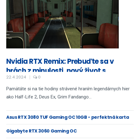
Nvidia RTX Remix: Prebuďte sa v
hrách z minulosti, nový život s
22.4.2024
0
ohromujúcou grafikou
Pamätáte si na tie hodiny strávené hraním legendárnych hier
ako Half-Life 2, Deus Ex, Grim Fandango...
Asus RTX 3080 TUF Gaming OC 10GB - perfektná karta
na 4K hranie
Gigabyte RTX 3060 Gaming OC