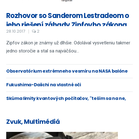
Rozhovor so Sanderom Lestradeom o
jeho riešení záhady Zipfovho zákona
28.10.2017
2
Zipfov zákon je známy už dlhšie. Odolával vysvetleniu takmer
jedno storočie a stal sa najväčšou...
Observatórium extrémneho vesmíru na NASA balóne
Fukushima-Daiichi na vlastné oči
Skúma limity kvantových počítačov, "teším sa na ne,
ale nebudú všeliek".
Zvuk, Multimédiá