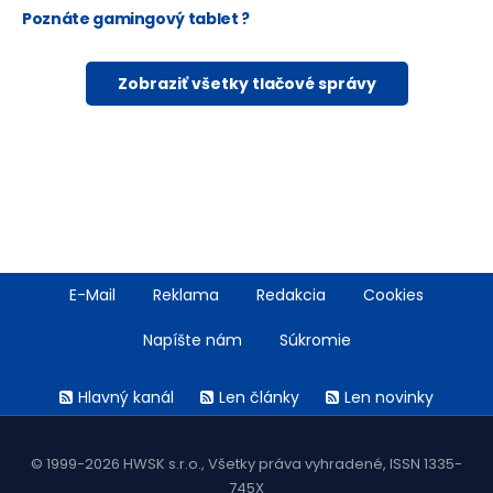
Poznáte gamingový tablet ?
Zobraziť všetky tlačové správy
Footer
E-Mail
Reklama
Redakcia
Cookies
menu
Napíšte nám
Súkromie
Rss
Hlavný kanál
Len články
Len novinky
menu
© 1999-2026 HWSK s.r.o., Všetky práva vyhradené, ISSN 1335-
745X