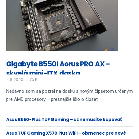
Gigabyte B550I Aorus PRO AX -
skvelá mini-ITX doska
4.8.2020
5
Nedávno som sa pozrel na dosku s novým čipsetom určeným
pre AMD procesory – presnejšie išlo o čipset...
Asus B550-Plus TUF Gaming – už nemusíte kupovať
highend
Asus TUF Gaming X570 Plus WiFi – obrnenec pre nové