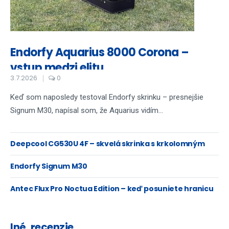
Endorfy Aquarius 8000 Corona –
vstup medzi elitu
3.7.2026
0
Keď som naposledy testoval Endorfy skrinku – presnejšie
Signum M30, napísal som, že Aquarius vidím...
Deepcool CG530U 4F – skvelá skrinka s krkolomným
názvom...
Endorfy Signum M30
Antec Flux Pro Noctua Edition – keď posuniete hranicu
chladenia na maximum
Iné, recenzie