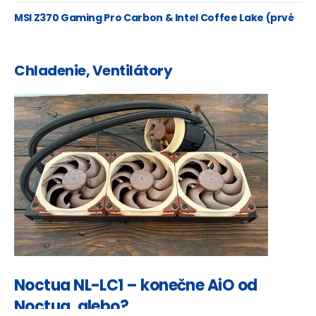
Ryzeny
MSI Z370 Gaming Pro Carbon & Intel Coffee Lake (prvé
mainstream 6 jadro)
Chladenie, Ventilátory
Noctua NL-LC1 – konečne AiO od
Noctua, alebo?