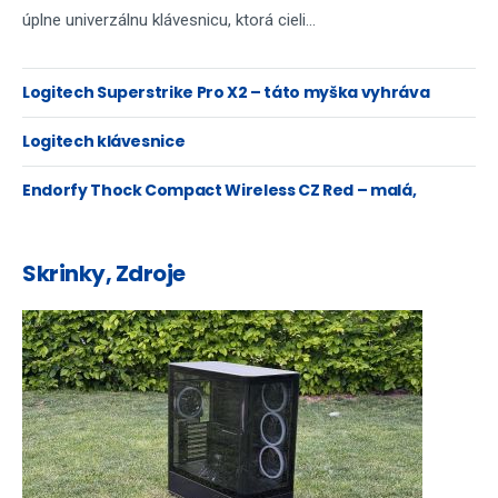
úplne univerzálnu klávesnicu, ktorá cieli...
Logitech Superstrike Pro X2 – táto myška vyhráva
súboje…aj srdcia...
Logitech klávesnice
Endorfy Thock Compact Wireless CZ Red – malá,
robustná, ale aj slovenská
Skrinky, Zdroje