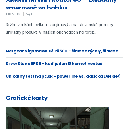
smerovač za babku
1.10.2016
6
Držím v rukách celkom zaujímavý a na slovenské pomery
unikátny produkt. V našich obchodoch ho totiž...
Netgear Nighthawk X8 R8500 – šialene rýchly, šialene
drahý
SilverStone EP05 – keď jeden Ethernet nestačí
Unikátny test na pc.sk – powerline vs. klasická LAN sieť
Grafické karty