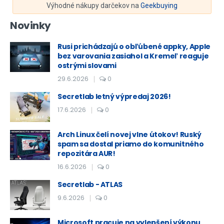
Výhodné nákupy darčekov na
Geekbuying
Novinky
Rusi prichádzajú o obľúbené appky, Apple
bez varovania zasiahol a Kremeľ reaguje
ostrými slovami
29.6.2026
0
Secretlab letný výpredaj 2026!
17.6.2026
0
Arch Linux čelí novej vlne útokov! Ruský
spam sa dostal priamo do komunitného
repozitára AUR!
16.6.2026
0
Secretlab - ATLAS
9.6.2026
0
Microsoft pracuje na vylepšení výkonu