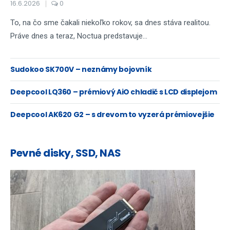
16.6.2026
0
To, na čo sme čakali niekoľko rokov, sa dnes stáva realitou.
Práve dnes a teraz, Noctua predstavuje...
Sudokoo SK700V – neznámy bojovník
Deepcool LQ360 – prémiový AiO chladič s LCD displejom
Deepcool AK620 G2 – s drevom to vyzerá prémiovejšie
Pevné disky, SSD, NAS