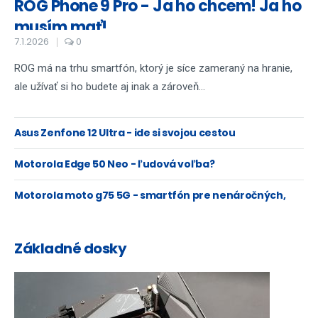
ROG Phone 9 Pro - Ja ho chcem! Ja ho
musím mať!
7.1.2026
0
ROG má na trhu smartfón, ktorý je síce zameraný na hranie,
ale užívať si ho budete aj inak a zároveň...
Asus Zenfone 12 Ultra - ide si svojou cestou
Motorola Edge 50 Neo - ľudová voľba?
Motorola moto g75 5G - smartfón pre nenáročných,
doslova
Základné dosky