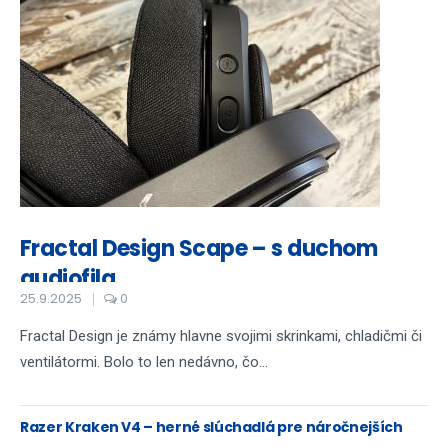
Fractal Design Scape – s duchom
audiofila...
25.9.2025
0
Fractal Design je známy hlavne svojimi skrinkami, chladičmi či
ventilátormi. Bolo to len nedávno, čo...
Razer Kraken V4 – herné slúchadlá pre náročnejších
hráčov