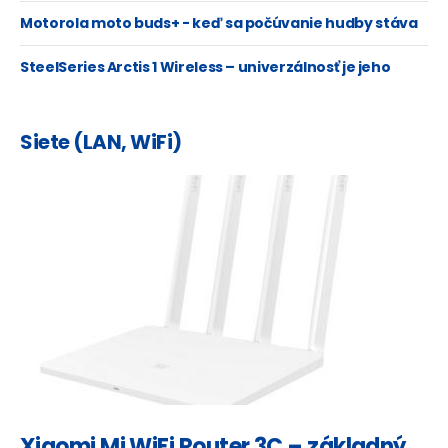
Motorola moto buds+ - keď sa počúvanie hudby stáva
zážitkom
SteelSeries Arctis 1 Wireless – univerzálnosť je jeho
druhé meno
Siete (LAN, WiFi)
Xiaomi Mi WiFi Router 3C – základný