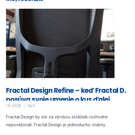
Fractal Design Refine – keď Fractal D.
posúva svoje umenie o kus ďalej
1.6.2026
0
Fractal Design by ste za výrobcu stoličiek rozhodne
nepovažovali. Fractal Design je jednoducho známy...