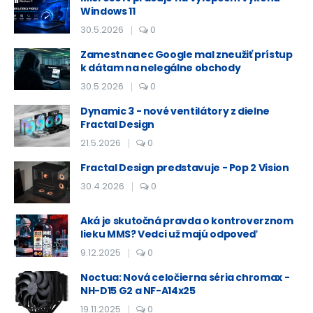
Windows 11
30.5.2026
0
Zamestnanec Google mal zneužiť prístup
k dátam na nelegálne obchody
30.5.2026
0
Dynamic 3 - nové ventilátory z dielne
Fractal Design
21.5.2026
0
Fractal Design predstavuje - Pop 2 Vision
30.4.2026
0
Aká je skutočná pravda o kontroverznom
lieku MMS? Vedci už majú odpoveď
9.12.2025
0
Noctua: Nová celočierna séria chromax -
NH-D15 G2 a NF-A14x25
19.11.2025
0