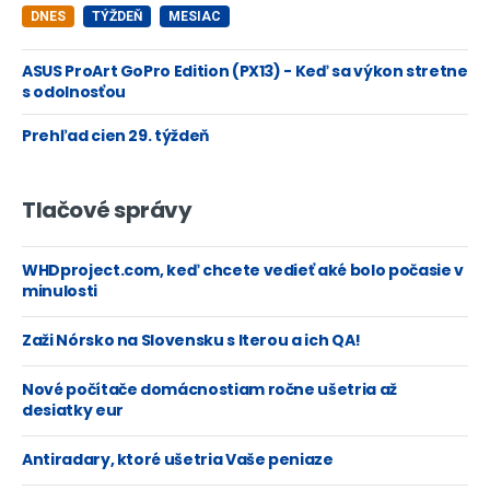
DNES
TÝŽDEŇ
MESIAC
ASUS ProArt GoPro Edition (PX13) - Keď sa výkon stretne
s odolnosťou
Prehľad cien 29. týždeň
Tlačové správy
WHDproject.com, keď chcete vedieť aké bolo počasie v
minulosti
Zaži Nórsko na Slovensku s Iterou a ich QA!
Nové počítače domácnostiam ročne ušetria až
desiatky eur
Antiradary, ktoré ušetria Vaše peniaze