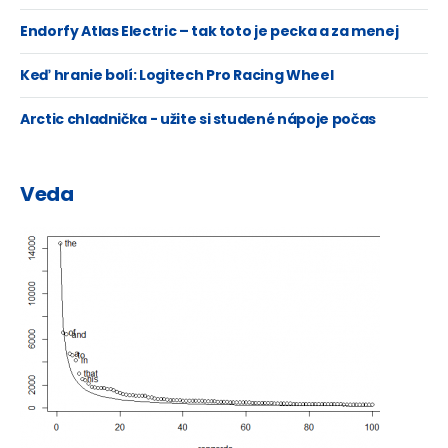
Endorfy Atlas Electric – tak toto je pecka a za menej
ako 400 Eur!
Keď hranie bolí: Logitech Pro Racing Wheel
Arctic chladnička - užite si studené nápoje počas
letných horúčav, teplé počas zimy...
Veda