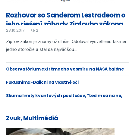
Rozhovor so Sanderom Lestradeom o
jeho riešení záhady Zipfovho zákona
28.10.2017
2
Zipfov zákon je známy už dlhšie. Odolával vysvetleniu takmer
jedno storočie a stal sa najväčšou...
Observatórium extrémneho vesmíru na NASA balóne
Fukushima-Daiichi na vlastné oči
Skúma limity kvantových počítačov, "teším sa na ne,
ale nebudú všeliek".
Zvuk, Multimédiá