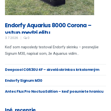
Endorfy Aquarius 8000 Corona –
vstup medzi elitu
3.7.2026
0
Keď som naposledy testoval Endorfy skrinku – presnejšie
Signum M30, napísal som, že Aquarius vidím...
Deepcool CG530U 4F – skvelá skrinka s krkolomným
názvom...
Endorfy Signum M30
Antec Flux Pro Noctua Edition – keď posuniete hranicu
chladenia na maximum
Iné, recenzie