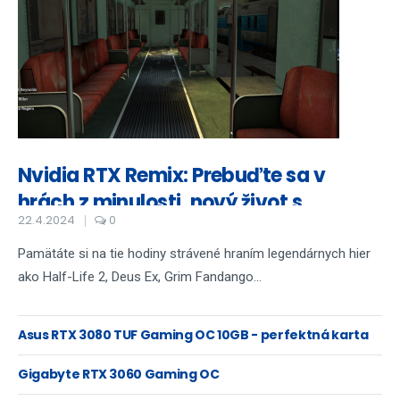
Nvidia RTX Remix: Prebuďte sa v
hrách z minulosti, nový život s
22.4.2024
0
ohromujúcou grafikou
Pamätáte si na tie hodiny strávené hraním legendárnych hier
ako Half-Life 2, Deus Ex, Grim Fandango...
Asus RTX 3080 TUF Gaming OC 10GB - perfektná karta
na 4K hranie
Gigabyte RTX 3060 Gaming OC