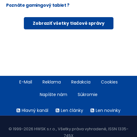
Poznáte gamingový tablet ?
Zobraziť všetky tlačové správy
Footer
E-Mail
Reklama
Redakcia
Cookies
menu
Napíšte nám
Súkromie
Rss
Hlavný kanál
Len články
Len novinky
menu
© 1999-2026 HWSK s.r.o., Všetky práva vyhradené, ISSN 1335-
745X