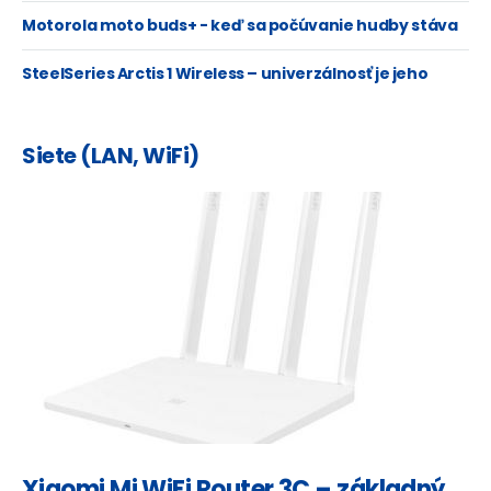
Motorola moto buds+ - keď sa počúvanie hudby stáva
zážitkom
SteelSeries Arctis 1 Wireless – univerzálnosť je jeho
druhé meno
Siete (LAN, WiFi)
Xiaomi Mi WiFi Router 3C – základný