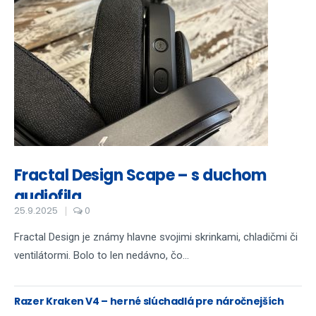
Fractal Design Scape – s duchom
audiofila...
25.9.2025
0
Fractal Design je známy hlavne svojimi skrinkami, chladičmi či
ventilátormi. Bolo to len nedávno, čo...
Razer Kraken V4 – herné slúchadlá pre náročnejších
hráčov