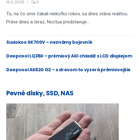
16.6.2026
0
To, na čo sme čakali niekoľko rokov, sa dnes stáva realitou.
Práve dnes a teraz, Noctua predstavuje...
Sudokoo SK700V – neznámy bojovník
Deepcool LQ360 – prémiový AiO chladič s LCD displejom
Deepcool AK620 G2 – s drevom to vyzerá prémiovejšie
Pevné disky, SSD, NAS