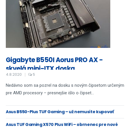
Gigabyte B550I Aorus PRO AX -
skvelá mini-ITX doska
4.8.2020
5
Nedávno som sa pozrel na dosku s novým čipsetom určeným
pre AMD procesory – presnejšie išlo o čipset...
Asus B550-Plus TUF Gaming – už nemusíte kupovať
highend
Asus TUF Gaming X570 Plus WiFi – obrnenec pre nové