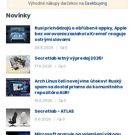
Výhodné nákupy darčekov na
Geekbuying
Novinky
Rusi prichádzajú o obľúbené appky, Apple
bez varovania zasiahol a Kremeľ reaguje
ostrými slovami
29.6.2026
0
Secretlab letný výpredaj 2026!
17.6.2026
0
Arch Linux čelí novej vlne útokov! Ruský
spam sa dostal priamo do komunitného
repozitára AUR!
16.6.2026
0
Secretlab - ATLAS
9.6.2026
0
Microsoft pracuje na vylepšení výkonu