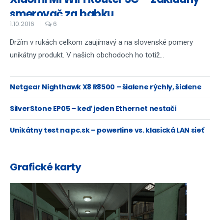
smerovač za babku
1.10.2016
6
Držím v rukách celkom zaujímavý a na slovenské pomery
unikátny produkt. V našich obchodoch ho totiž...
Netgear Nighthawk X8 R8500 – šialene rýchly, šialene
drahý
SilverStone EP05 – keď jeden Ethernet nestačí
Unikátny test na pc.sk – powerline vs. klasická LAN sieť
Grafické karty