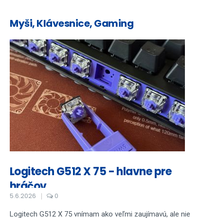
Myši, Klávesnice, Gaming
Logitech G512 X 75 - hlavne pre
hráčov
5.6.2026
0
Logitech G512 X 75 vnímam ako veľmi zaujímavú, ale nie