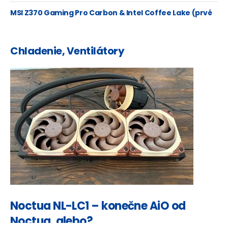
Ryzeny
MSI Z370 Gaming Pro Carbon & Intel Coffee Lake (prvé
mainstream 6 jadro)
Chladenie, Ventilátory
Noctua NL-LC1 – konečne AiO od
Noctua, alebo?