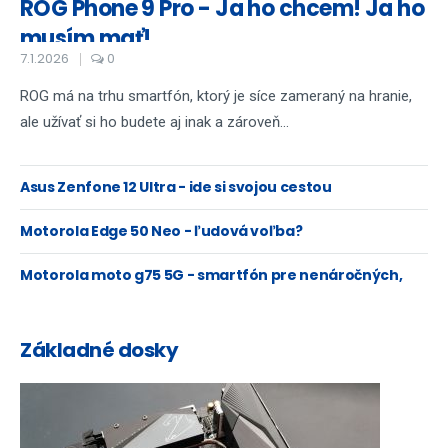
ROG Phone 9 Pro - Ja ho chcem! Ja ho
musím mať!
7.1.2026
0
ROG má na trhu smartfón, ktorý je síce zameraný na hranie,
ale užívať si ho budete aj inak a zároveň...
Asus Zenfone 12 Ultra - ide si svojou cestou
Motorola Edge 50 Neo - ľudová voľba?
Motorola moto g75 5G - smartfón pre nenáročných,
doslova
Základné dosky