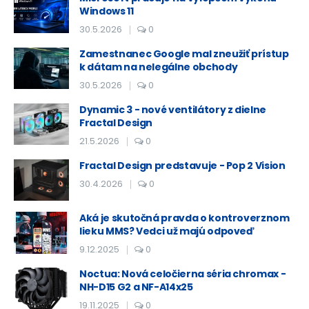
Windows 11
30.5.2026
0
Zamestnanec Google mal zneužiť prístup
k dátam na nelegálne obchody
30.5.2026
0
Dynamic 3 - nové ventilátory z dielne
Fractal Design
21.5.2026
0
Fractal Design predstavuje - Pop 2 Vision
30.4.2026
0
Aká je skutočná pravda o kontroverznom
lieku MMS? Vedci už majú odpoveď
9.12.2025
0
Noctua: Nová celočierna séria chromax -
NH-D15 G2 a NF-A14x25
19.11.2025
0