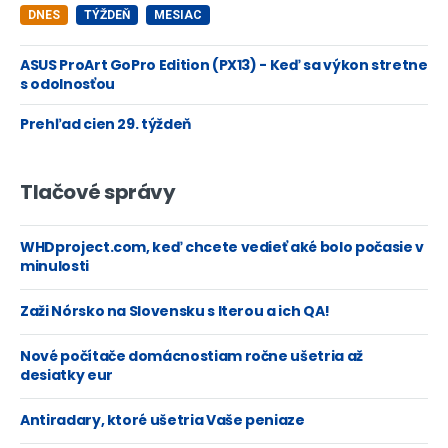
DNES
TÝŽDEŇ
MESIAC
ASUS ProArt GoPro Edition (PX13) - Keď sa výkon stretne
s odolnosťou
Prehľad cien 29. týždeň
Tlačové správy
WHDproject.com, keď chcete vedieť aké bolo počasie v
minulosti
Zaži Nórsko na Slovensku s Iterou a ich QA!
Nové počítače domácnostiam ročne ušetria až
desiatky eur
Antiradary, ktoré ušetria Vaše peniaze