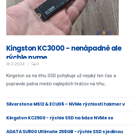
Kingston KC3000 - nenápadné ale
rýchle nvme
16.3.2024
0
Kingston sa na trhu SSD pohybuje už nejaký ten čas a
popravde patria medzi najlepších hráčov na trhu...
Silverstone MS12 & ECU06 – NVMe rýchlosti takmer v
hociktorom PC
Kingston KC2500 - rýchle SSD na báze NVMe so
šifrovaním XTS-AES
ADATA SU900 Ultimate 256GB - rýchle SSD s jedinou
chybičkou