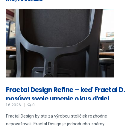
Fractal Design Refine – keď Fractal D.
posúva svoje umenie o kus ďalej
1.6.2026
0
Fractal Design by ste za výrobcu stoličiek rozhodne
nepovažovali. Fractal Design je jednoducho známy...