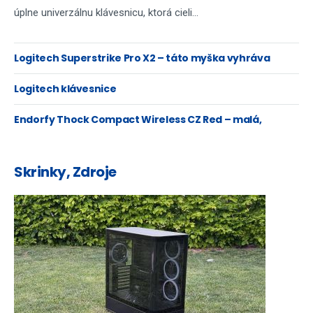
úplne univerzálnu klávesnicu, ktorá cieli...
Logitech Superstrike Pro X2 – táto myška vyhráva
súboje…aj srdcia...
Logitech klávesnice
Endorfy Thock Compact Wireless CZ Red – malá,
robustná, ale aj slovenská
Skrinky, Zdroje