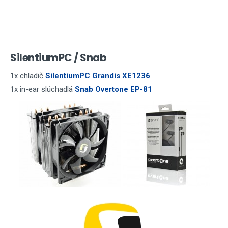
SilentiumPC / Snab
1x chladič
SilentiumPC Grandis XE1236
1x in-ear slúchadlá
Snab Overtone EP-81