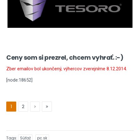
Ceny som si prezrel, chcem vyhrať. :-)
Zber emailov bol ukončený, výhercov zverejníme 8.12.2014.
[node:18652]
1
2
Tags
Súťaž
pc.sk