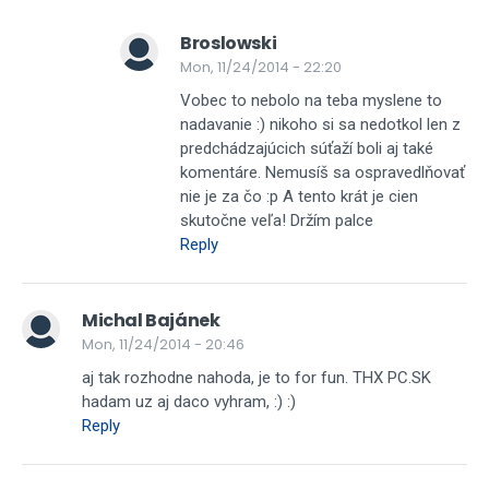
Broslowski
Mon, 11/24/2014 - 22:20
Vobec to nebolo na teba myslene to
nadavanie :) nikoho si sa nedotkol len z
predchádzajúcich súťaží boli aj také
komentáre. Nemusíš sa ospravedlňovať
nie je za čo :p A tento krát je cien
skutočne veľa! Držím palce
Reply
Michal Bajánek
Mon, 11/24/2014 - 20:46
aj tak rozhodne nahoda, je to for fun. THX PC.SK
hadam uz aj daco vyhram, :) :)
Reply