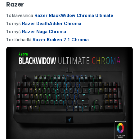
Razer
1x klávesnica
Razer BlackWidow Chroma Ultimate
1x myš
Razer DeathAdder Chroma
1x myš
Razer Naga Chroma
1x slúchadlá
Razer Kraken 7.1 Chroma