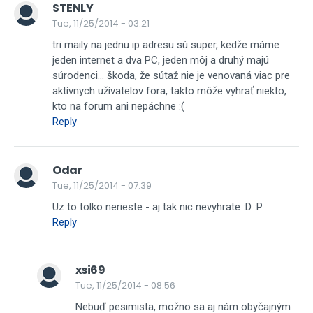
STENLY
Tue, 11/25/2014 - 03:21
tri maily na jednu ip adresu sú super, kedže máme
jeden internet a dva PC, jeden môj a druhý majú
súrodenci... škoda, že sútaž nie je venovaná viac pre
aktívnych užívatelov fora, takto môže vyhrať niekto,
kto na forum ani nepáchne :(
Reply
Odar
Tue, 11/25/2014 - 07:39
Uz to tolko nerieste - aj tak nic nevyhrate :D :P
Reply
xsi69
Tue, 11/25/2014 - 08:56
Nebuď pesimista, možno sa aj nám obyčajným