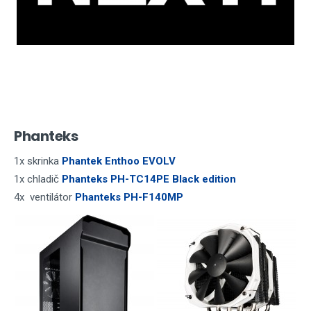
Phanteks
1x skrinka
Phantek Enthoo EVOLV
1x chladič
Phanteks PH-TC14PE Black edition
4x ventilátor
Phanteks PH-F140MP