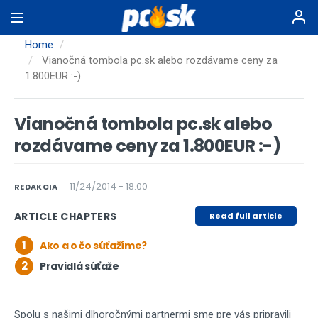
Skip
to
main
Home
content
Vianočná tombola pc.sk alebo rozdávame ceny za
1.800EUR :-)
Vianočná tombola pc.sk alebo
rozdávame ceny za 1.800EUR :-)
11/24/2014 - 18:00
REDAKCIA
ARTICLE CHAPTERS
Read full article
1
Ako a o čo súťažíme?
2
Pravidlá súťaže
Spolu s našimi dlhoročnými partnermi sme pre vás pripravili