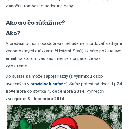
vianočnú tombolu o hodnotné ceny.
Ako a o čo súťažíme?
Ako?
V predvianočnom obodobí vás nebudeme mordovať žiadnymi
vedomostnými otázkami, či kvízmi. Stačí, ak nám pošlete svoj
email, na ktorom vás zastihneme v prípade, že vás
vylosujeme.
Do súťaže sa môže zapojiť každý (s výnimkou osôb
uvedených v
pravidlách súťaže
). Súťaž potrvá od dnes, t.j.
24.
novembra
do štvrtka
4. decembra 2014
. Výhrecov
zverejníme
8
. decembra 2014.