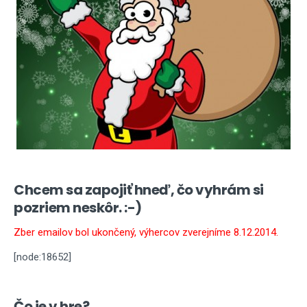
Chcem sa zapojiť hneď, čo vyhrám si
pozriem neskôr. :-)
Zber emailov bol ukončený, výhercov zverejníme 8.12.2014.
[node:18652]
Čo je v hre?