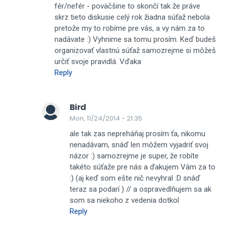
fér/nefér - poväčšine to skončí tak že práve
skrz tieto diskusie celý rok žiadna súťaž nebola
pretože my to robíme pre vás, a vy nám za to
nadávate :) Vyhnime sa tomu prosím. Keď budeš
organizovať vlastnú súťaž samozrejme si môžeš
určiť svoje pravidlá. Vďaka
Reply
Bird
Mon, 11/24/2014 - 21:35
ale tak zas nepreháňaj prosím ťa, nikomu
nenadávam, snáď len môžem vyjadriť svoj
názor :) samozrejme je super, že robíte
takéto súťaže pre nás a ďakujem Vám za to
:) (aj keď som ešte nič nevyhral :D snáď
teraz sa podarí ) // a ospravedlňujem sa ak
som sa niekoho z vedenia dotkol
Reply