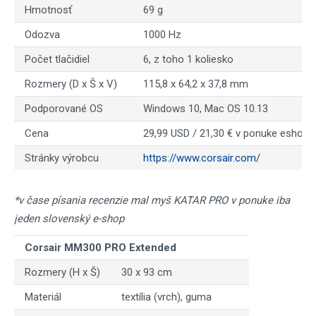
Hmotnosť
69 g
Odozva
1000 Hz
Počet tlačidiel
6, z toho 1 koliesko
Rozmery (D x Š x V)
115,8 x 64,2 x 37,8 mm
Podporované OS
Windows 10, Mac OS 10.13
Cena
29,99 USD / 21,30 € v ponuke eshopu
Stránky výrobcu
https://www.corsair.com/
*v čase písania recenzie mal myš KATAR PRO v ponuke iba
jeden slovenský e-shop
Corsair MM300 PRO Extended
Rozmery (H x Š)
30 x 93 cm
Materiál
textília (vrch), guma