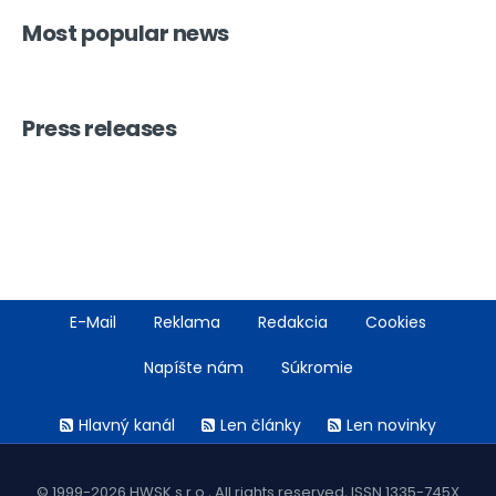
Most popular news
Press releases
Footer
E-Mail
Reklama
Redakcia
Cookies
menu
Napíšte nám
Súkromie
Rss
Hlavný kanál
Len články
Len novinky
menu
© 1999-2026 HWSK s.r.o., All rights reserved, ISSN 1335-745X