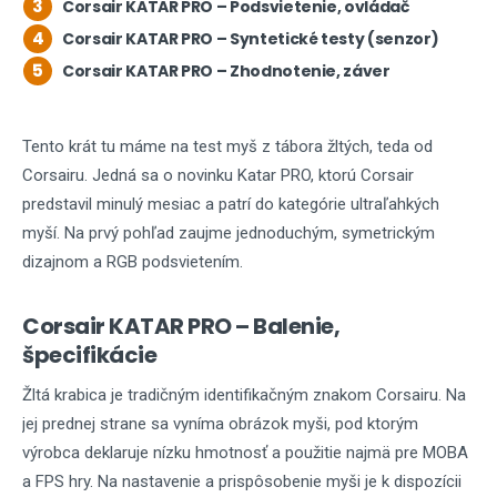
3
Corsair KATAR PRO – Podsvietenie, ovládač
4
Corsair KATAR PRO – Syntetické testy (senzor)
5
Corsair KATAR PRO – Zhodnotenie, záver
Tento krát tu máme na test myš z tábora žltých, teda od
Corsairu. Jedná sa o novinku Katar PRO, ktorú Corsair
predstavil minulý mesiac a patrí do kategórie ultraľahkých
myší. Na prvý pohľad zaujme jednoduchým, symetrickým
dizajnom a RGB podsvietením.
Corsair KATAR PRO – Balenie,
špecifikácie
Žltá krabica je tradičným identifikačným znakom Corsairu. Na
jej prednej strane sa vyníma obrázok myši, pod ktorým
výrobca deklaruje nízku hmotnosť a použitie najmä pre MOBA
a FPS hry. Na nastavenie a prispôsobenie myši je k dispozícii