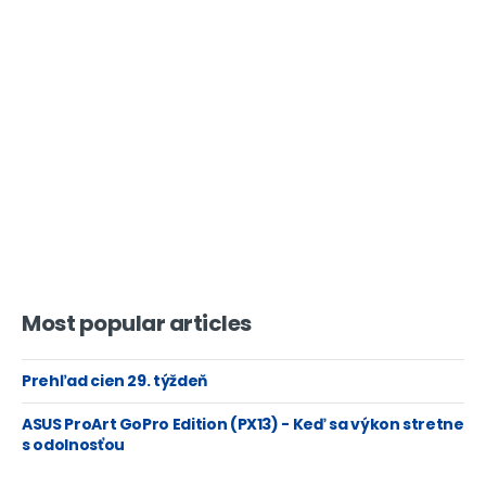
Most popular articles
Prehľad cien 29. týždeň
ASUS ProArt GoPro Edition (PX13) - Keď sa výkon stretne
s odolnosťou