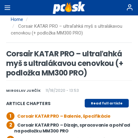
Skip
to
main
Home
content
Corsair KATAR PRO – ultraľahká myš s ultralákavou
cenovkou (+ podložka MM300 PRO)
Corsair KATAR PRO – ultraľahká
myš s ultralákavou cenovkou (+
podložka MM300 PRO)
11/18/2020 - 13:53
MIROSLAV JURČÍK
ARTICLE CHAPTERS
Read full article
1
Corsair KATAR PRO – Balenie, špecifikácie
2
Corsair KATAR PRO – Dizajn, spracovanie a pohľad
na podložku MM300 PRO