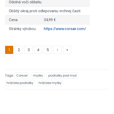
Odolná voči obliatiu
Obšitý okraj proti odlepovaniu vrchnej časti
Cena
34,99 €
Stránky výrobcu
https://www.corsair.com/
1
2
3
4
5
Tags
Corsair
myšky
podložky pod myš
hráčske podložky
hráčske myšky