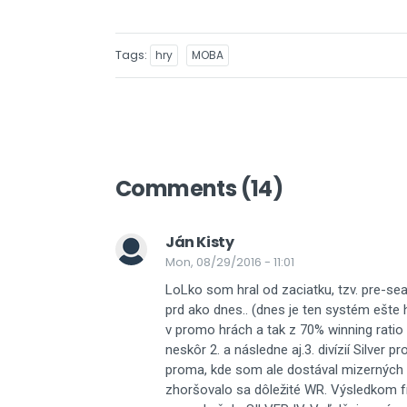
Tags
hry
MOBA
Comments (14)
Ján Kisty
Mon, 08/29/2016 - 11:01
LoLko som hral od zaciatku, tzv. pre-sea
prd ako dnes.. (dnes je ten systém ešte 
v promo hrách a tak z 70% winning ratio 
neskôr 2. a následne aj.3. divízií Silver 
proma, kde som ale dostával mizerných
zhoršovalo sa dôležité WR. Výsledkom fru