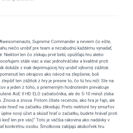
ks, Awesomenauts, Supreme Commander a neviem čo ešte,
snahu niečo urobiť pre team a nezabudnú každému vynadať,
 Niektorí len čo získaju prvé bebí, opúšťajú hru alebo
ceňujem stále viac a viac jednohráčske a kvalitné proti
ík dokáže z inak deprimujúcej hry urobiť výborný zážitok.
 Spomenutí len okrajovo ako návod na zlepšenie, boli
lepšiť ten zážitok z hry je presne to, čo tú hru ničí. Ste na
čov a jeden z toho, s priemerným hodnotením prevalcuje
utené AoE II HD. ELO začiatočníka, ale do 5-10 minút získa
 Znova a znova. Potom čítate recenzie, ako hra je fajn, ale
 vás hneď na začiatku zlikvidujú. Preto niektoré hry smurfov
ť úplne nový účet a skúsiť hrať o začiatku, budete hrávať proti
keď len pre vás)" Toto je väčšia rakovina ako nadávky v
čať konkrétnu osobu. Šmolkovia zabíjajú akúkoľvek hru.