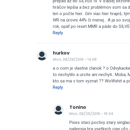
prepad až do SILVER IV. V ďalšej sezóne
hráčov lepšia a bez problémov som sa dost
len o počte hier.. čím viac hier hraješ, tý
WR na úrovni 44% či menej... A ja so s
rok, opäť po reset MMR a páde do SILVER I
Reply
hurkov
Mon, 08/29/2016 - 14:08
a o com je vlastne clanok ? o Odvykacke 
to nechytilo a urcite ani nechyti.. Mo
kto sa ma v tom vyznat ?? WoWshit a pod
Reply
Tonino
Mon, 08/29/2016 - 19:34
Pises staci poctivy stary singl
najlepsia hra vsetkych cias uf