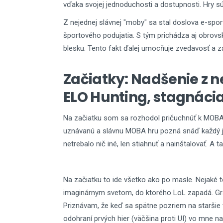
vďaka svojej jednoduchosti a dostupnosti. Hry sú
Z nejednej slávnej "moby" sa stal doslova e-sport.
športového podujatia. S tým prichádza aj obrovs
blesku. Tento fakt ďalej umocňuje zvedavosť a 
Začiatky: Nadšenie z 
ELO Hunting, stagnáci
Na začiatku som sa rozhodol pričuchnúť k MOBA
uznávanú a slávnu MOBA hru pozná snáď každý j
netrebalo nič iné, len stiahnuť a nainštalovať. A 
Na začiatku to ide všetko ako po masle. Nejaké to
imaginárnym svetom, do ktorého LoL zapadá. Grafi
Priznávam, že keď sa spätne pozriem na staršie 
odohraní prvých hier (väčšina proti UI) vo mne 