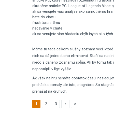
antické PC, ktoré nezvláda rozbehnúť hru aspoň n
skutočne antické PC, League of Legends šlape 
ak sa venujete viac analýze ako samotnému hran
hate do chatu
frustrácia z tímu
nadávanie v chate
ak sa venujete viac hľadaniu chýb iných ako tých
Máme tu teda celkom slušný zoznam vecí, ktoré m
nich sa dá jednoducho eliminovať. Stačí sa nad n
niečo z daného zoznamu spĺňa. Ak by tomu tak ne
nepostúpili v lige vyššie.
Ak však na hru nemáte dostatok času, nesleduje
prichádza pomaly, ale isto, stagnácia. So stagn
prenášať na druhých.
1
2
3