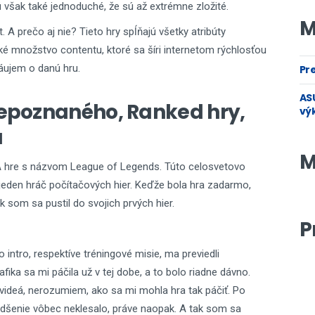
 však také jednoduché, že sú až extrémne zložité.
M
 A prečo aj nie? Tieto hry spĺňajú všetky atribúty
ké množstvo contentu, ktoré sa šíri internetom rýchlosťou
záujem o danú hru.
Pre
ASU
nepoznaného, Ranked hry,
vý
a
M
 hre s názvom League of Legends. Túto celosvetovo
eden hráč počítačových hier. Keďže bola hra zadarmo,
tak som sa pustil do svojich prvých hier.
P
 intro, respektíve tréningové misie, ma previedli
ka sa mi páčila už v tej dobe, a to bolo riadne dávno.
videá, nerozumiem, ako sa mi mohla hra tak páčiť. Po
nadšenie vôbec neklesalo, práve naopak. A tak som sa