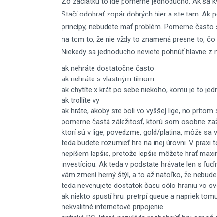
Zo začiatku to ide pomerne jednoducho. Ak sa kval
Stačí odohrať zopár dobrých hier a ste tam. Ak 
princípy, nebudete mať problém. Pomerne často s
na tom to, že nie vždy to znamená presne to, čo
Niekedy sa jednoducho neviete pohnúť hlavne z 
ak nehráte dostatočne často
ak nehráte s vlastným tímom
ak chytíte x krát po sebe niekoho, komu je to jedno 
ak trollíte vy
ak hráte, akoby ste boli vo vyššej lige, no pritom 
pomerne častá záležitosť, ktorú som osobne zaž
ktorí sú v lige, povedzme, gold/platina, môže sa 
teda budete rozumieť hre na inej úrovni. V praxi 
nepíšem lepšie, pretože lepšie môžete hrať max
investíciou. Ak teda v podstate hrávate len s ľuďm
vám zmení herný štýl, a to až natoľko, že nebudet
teda nevenujete dostatok času sólo hraniu vo svoj
ak niekto spustí hru, pretrpí queue a napriek tom
nekvalitné internetové pripojenie