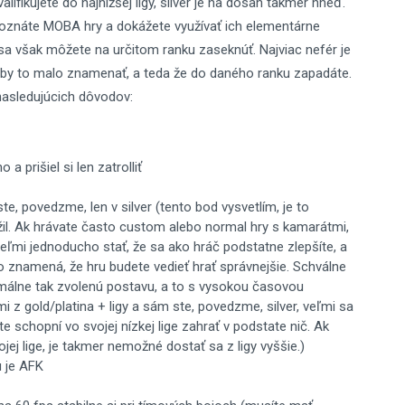
ifikujete do najnižšej ligy, silver je na dosah takmer hneď.
poznáte MOBA hry a dokážete využívať ich elementárne
a však môžete na určitom ranku zaseknúť. Najviac nefér je
 by to malo znamenať, a teda že do daného ranku zapadáte.
nasledujúcich dôvodov:
a prišiel si len zatrolliť
ste, povedzme, len v silver (tento bod vysvetlím, je to
il. Ak hrávate často custom alebo normal hry s kamarátmi,
veľmi jednoducho stať, že sa ako hráč podstatne zlepšíte, a
to znamená, že hru budete vedieť hrať správnejšie. Schválne
imálne tak zvolenú postavu, a to s vysokou časovou
i z gold/platina + ligy a sám ste, povedzme, silver, veľmi sa
e schopní vo svojej nízkej lige zahrať v podstate nič. Ak
ej lige, je takmer nemožné dostať sa z ligy vyššie.)
u je AFK