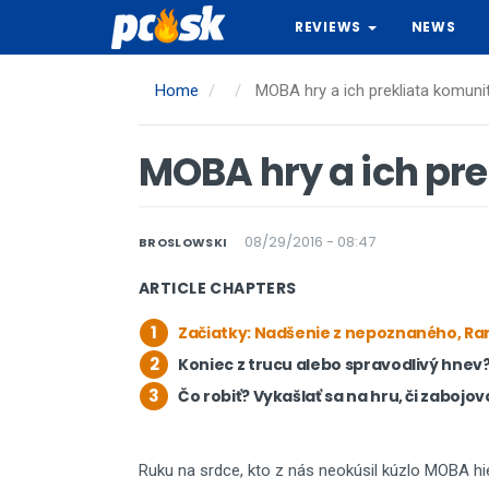
Skip
REVIEWS
NEWS
to
main
content
Home
MOBA hry a ich prekliata komuni
MOBA hry a ich pre
08/29/2016 - 08:47
BROSLOWSKI
ARTICLE CHAPTERS
1
Začiatky: Nadšenie z nepoznaného, Ran
2
Koniec z trucu alebo spravodlivý hnev
3
Čo robiť? Vykašlať sa na hru, či zabojo
Ruku na srdce, kto z nás neokúsil kúzlo MOBA h