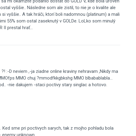
 sa mi okamžite podarilo dostať do GOLD V, kde bola úroveň
al vyššie.. Následne som ale zistil, to nie je o kvalite ale
m si vyššie.. A tak hráči, ktorí boli nadomnou (platinum) a mali
vojimi 55% som ostal zaseknutý v GOLDe. LoLko som minulý
I prestal hrať...
?! :-D neviem ,-ja ziadne online kraviny nehravam ,Nikdy ma
ba, MMOfps MMO chuj ?mmodfkkgbkshg MMO blbabablabla...
.. -nie dakujem -staci poctivy stary singlac a hotovo.
ac. Ked sme pri poctivych sarych, tak z mojho pohladu bola
o - enemy unknown