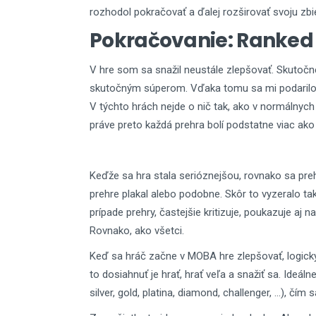
rozhodol pokračovať a ďalej rozširovať svoju z
Pokračovanie: Ranked 
V hre som sa snažil neustále zlepšovať. Skutočne
skutočným súperom. Vďaka tomu sa mi podarilo d
V týchto hrách nejde o nič tak, ako v normálnych 
práve preto každá prehra bolí podstatne viac ako 
Keďže sa hra stala serióznejšou, rovnako sa prehĺ
prehre plakal alebo podobne. Skôr to vyzeralo ta
prípade prehry, častejšie kritizuje, poukazuje aj
Rovnako, ako všetci.
Keď sa hráč začne v MOBA hre zlepšovať, logicky
to dosiahnuť je hrať, hrať veľa a snažiť sa. Ideál
silver, gold, platina, diamond, challenger, …), čí