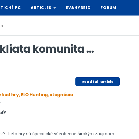
TICHÉ PC
ARTICLES
EV&HYBRID
FORUM
ta …
kliata komunita …
Read full article
ked hry, ELO Hunting, stagnácia
?
vať?
ier? Tieto hry sú špecifické všeobecne širokým záujmom