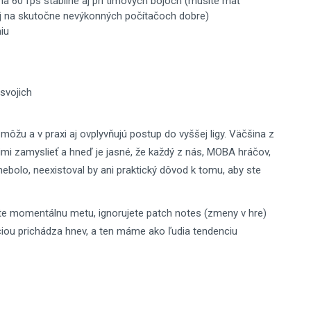
a 60 fps stabilne aj pri tímových bojoch (musíte mať
aj na skutočne nevýkonných počítačoch dobre)
iu
 svojich
ôžu a v praxi aj ovplyvňujú postup do vyššej ligy. Väčšina z
imi zamyslieť a hneď je jasné, že každý z nás, MOBA hráčov,
bolo, neexistoval by ani praktický dôvod k tomu, aby ste
te momentálnu metu, ignorujete patch notes (zmeny v hre)
áciou prichádza hnev, a ten máme ako ľudia tendenciu