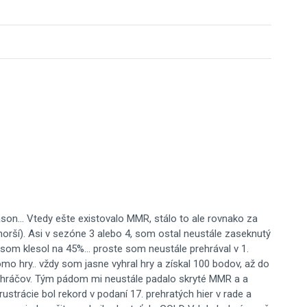
son... Vtedy ešte existovalo MMR, stálo to ale rovnako za
horší). Asi v sezóne 3 alebo 4, som ostal neustále zaseknutý
som klesol na 45%... proste som neustále prehrával v 1.
promo hry.. vždy som jasne vyhral hry a získal 100 bodov, až do
 hráčov. Tým pádom mi neustále padalo skryté MMR a a
strácie bol rekord v podaní 17. prehratých hier v rade a