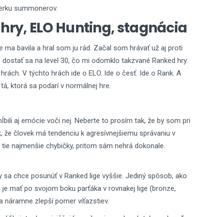
bierku summonerov.
hry, ELO Hunting, stagnácia
 ma bavila a hral som ju rád. Začal som hrávať už aj proti
ostať sa na level 30, čo mi odomklo takzvané Ranked hry.
hrách. V týchto hrách ide o ELO. Ide o česť. Ide o Rank. A
tá, ktorá sa podarí v normálnej hre.
bili aj emócie voči nej. Neberte to prosím tak, že by som pri
k, že človek má tendenciu k agresívnejšiemu správaniu v
 na tie najmenšie chybičky, pritom sám nehrá dokonale.
 sa chce posunúť v Ranked lige vyššie. Jediný spôsob, ako
ne je mať po svojom boku parťáka v rovnakej lige (bronze,
m sa náramne zlepší pomer víťazstiev.