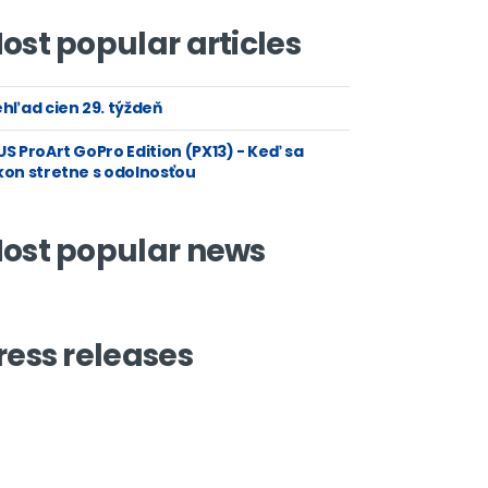
ost popular articles
hľad cien 29. týždeň
S ProArt GoPro Edition (PX13) - Keď sa
kon stretne s odolnosťou
ost popular news
ress releases