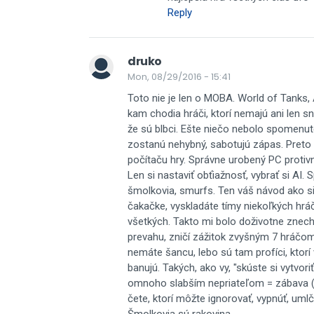
Reply
druko
Mon, 08/29/2016 - 15:41
Toto nie je len o MOBA. World of Tan
kam chodia hráči, ktorí nemajú ani len 
že sú blbci. Ešte niečo nebolo spomenuté.
zostanú nehybný, sabotujú zápas. Preto o
počítaču hry. Správne urobený PC protivn
Len si nastaviť obťiažnosť, vybrať si AI.
šmolkovia, smurfs. Ten váš návod ako si z
čakačke, vyskladáte tímy niekoľkých hrá
všetkých. Takto mi bolo doživotne znech
prevahu, zničí zážitok zvyšným 7 hráčom.
nemáte šancu, lebo sú tam profíci, ktorí
banujú. Takých, ako vy, "skúste si vytvori
omnoho slabším nepriateľom = zábava (i 
čete, ktorí môžte ignorovať, vypnúť, uml