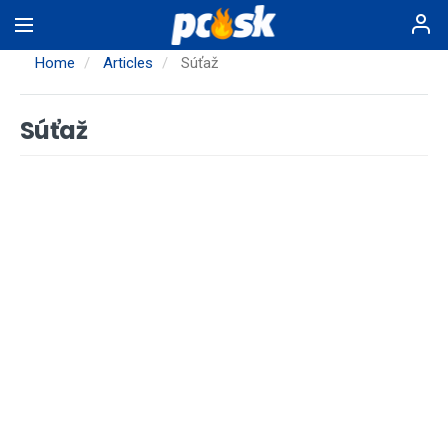
Skip
to
main
Home
Articles
Súťaž
content
Súťaž