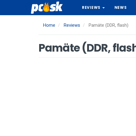
Skip
REVIEWS
NEWS
to
main
content
Home
Reviews
Pamäte (DDR, flash)
Pamäte (DDR, flas