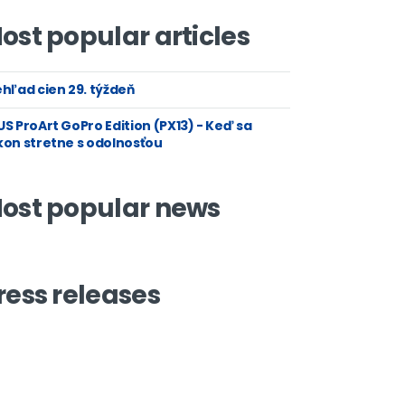
ost popular articles
hľad cien 29. týždeň
S ProArt GoPro Edition (PX13) - Keď sa
kon stretne s odolnosťou
ost popular news
ress releases