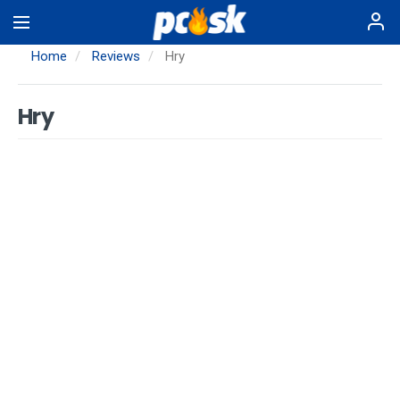
Skip
to
main
Home
Reviews
Hry
content
Hry