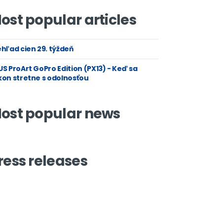
ost popular articles
hľad cien 29. týždeň
S ProArt GoPro Edition (PX13) - Keď sa
kon stretne s odolnosťou
ost popular news
ress releases