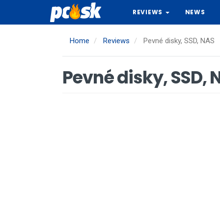
Skip
REVIEWS
NEWS
to
main
content
Home
Reviews
Pevné disky, SSD, NAS
Pevné disky, SSD, 